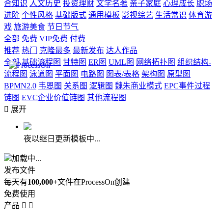
合知识
人文历史
投资理财
文学名著
亲子家庭
心理成长
职场
进阶
个性风格
基础版式
通用模板
影视综艺
生活常识
体育游
戏
旅游美食
节日节气
全部
免费
VIP免费
付费
推荐
热门
克隆最多
最新发布
达人作品
全部
基础流程图
甘特图
ER图
UML图
网络拓扑图
组织结构-
流程图
泳道图
平面图
电路图
图表/表格
架构图
原型图
BPMN2.0
韦恩图
关系图
逻辑图
魏朱商业模式
EPC事件过程
链图
EVC企业价值链图
其他流程图

展开
夜以继日更新模板中...
加载中...
发布文件
每天有
100,000+
文件在ProcessOn创建
免费使用
产品

