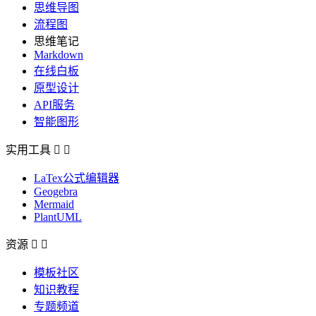
思维导图
流程图
思维笔记
Markdown
在线白板
原型设计
API服务
智能图形
实用工具


LaTex公式编辑器
Geogebra
Mermaid
PlantUML
资源


模板社区
知识教程
专题频道