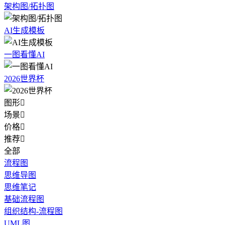
架构图/拓扑图
AI生成模板
一图看懂AI
2026世界杯
图形

场景

价格

推荐

全部
流程图
思维导图
思维笔记
基础流程图
组织结构-流程图
UML图