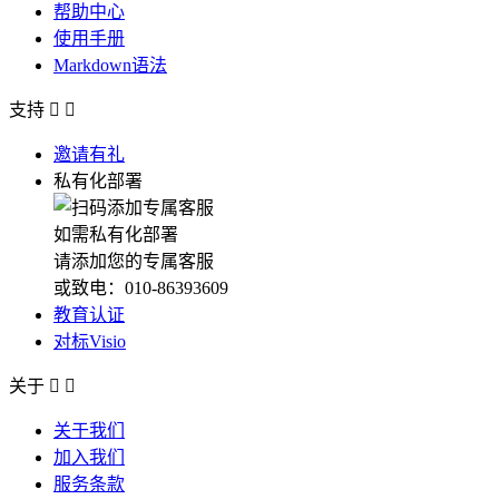
帮助中心
使用手册
Markdown语法
支持


邀请有礼
私有化部署
如需私有化部署
请添加您的专属客服
或致电：010-86393609
教育认证
对标Visio
关于


关于我们
加入我们
服务条款