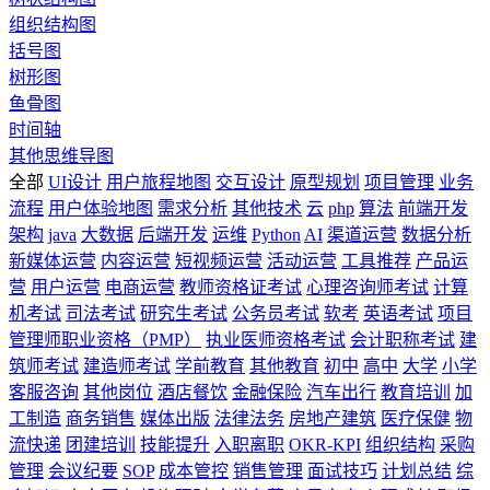
组织结构图
括号图
树形图
鱼骨图
时间轴
其他思维导图
全部
UI设计
用户旅程地图
交互设计
原型规划
项目管理
业务
流程
用户体验地图
需求分析
其他技术
云
php
算法
前端开发
架构
java
大数据
后端开发
运维
Python
AI
渠道运营
数据分析
新媒体运营
内容运营
短视频运营
活动运营
工具推荐
产品运
营
用户运营
电商运营
教师资格证考试
心理咨询师考试
计算
机考试
司法考试
研究生考试
公务员考试
软考
英语考试
项目
管理师职业资格（PMP）
执业医师资格考试
会计职称考试
建
筑师考试
建造师考试
学前教育
其他教育
初中
高中
大学
小学
客服咨询
其他岗位
酒店餐饮
金融保险
汽车出行
教育培训
加
工制造
商务销售
媒体出版
法律法务
房地产建筑
医疗保健
物
流快递
团建培训
技能提升
入职离职
OKR-KPI
组织结构
采购
管理
会议纪要
SOP
成本管控
销售管理
面试技巧
计划总结
综