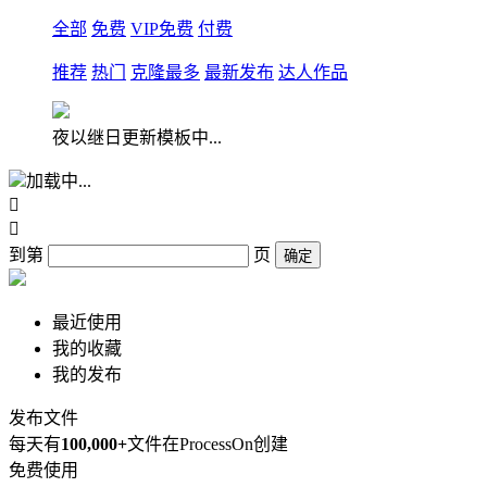
全部
免费
VIP免费
付费
推荐
热门
克隆最多
最新发布
达人作品
夜以继日更新模板中...
加载中...


到第
页
确定
最近使用
我的收藏
我的发布
发布文件
每天有
100,000+
文件在ProcessOn创建
免费使用