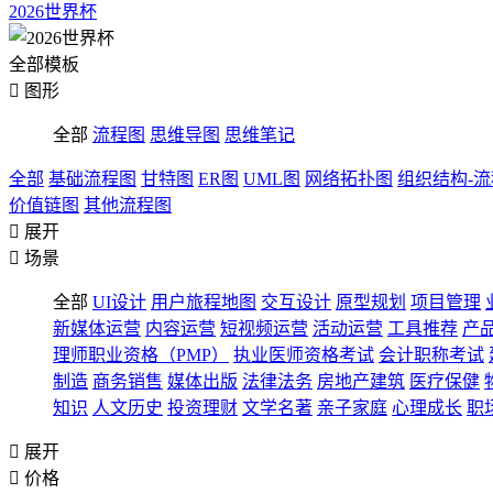
2026世界杯
全部模板

图形
全部
流程图
思维导图
思维笔记
全部
基础流程图
甘特图
ER图
UML图
网络拓扑图
组织结构-
价值链图
其他流程图

展开

场景
全部
UI设计
用户旅程地图
交互设计
原型规划
项目管理
新媒体运营
内容运营
短视频运营
活动运营
工具推荐
产
理师职业资格（PMP）
执业医师资格考试
会计职称考试
制造
商务销售
媒体出版
法律法务
房地产建筑
医疗保健
知识
人文历史
投资理财
文学名著
亲子家庭
心理成长
职

展开

价格