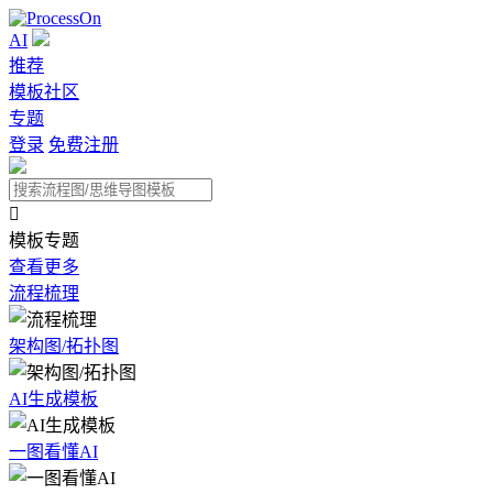
AI
推荐
模板社区
专题
登录
免费注册

模板专题
查看更多
流程梳理
架构图/拓扑图
AI生成模板
一图看懂AI