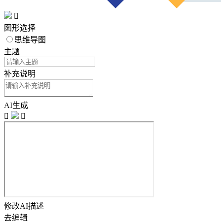

图形选择
思维导图
主题
补充说明
AI生成


修改AI描述
去编辑