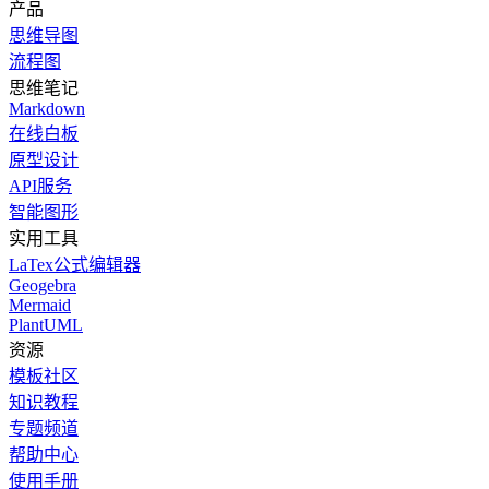
产品
思维导图
流程图
思维笔记
Markdown
在线白板
原型设计
API服务
智能图形
实用工具
LaTex公式编辑器
Geogebra
Mermaid
PlantUML
资源
模板社区
知识教程
专题频道
帮助中心
使用手册