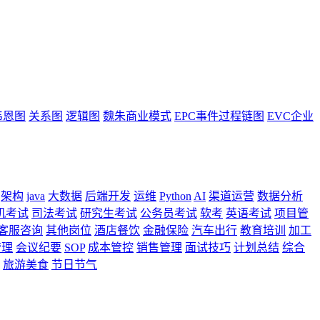
韦恩图
关系图
逻辑图
魏朱商业模式
EPC事件过程链图
EVC企业
架构
java
大数据
后端开发
运维
Python
AI
渠道运营
数据分析
机考试
司法考试
研究生考试
公务员考试
软考
英语考试
项目管
客服咨询
其他岗位
酒店餐饮
金融保险
汽车出行
教育培训
加工
管理
会议纪要
SOP
成本管控
销售管理
面试技巧
计划总结
综合
旅游美食
节日节气