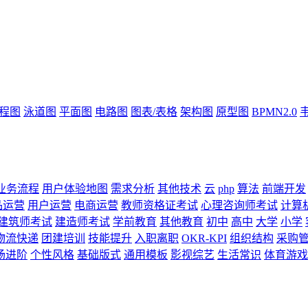
流程图
泳道图
平面图
电路图
图表/表格
架构图
原型图
BPMN2.0
业务流程
用户体验地图
需求分析
其他技术
云
php
算法
前端开发
品运营
用户运营
电商运营
教师资格证考试
心理咨询师考试
计算
建筑师考试
建造师考试
学前教育
其他教育
初中
高中
大学
小学
物流快递
团建培训
技能提升
入职离职
OKR-KPI
组织结构
采购
场进阶
个性风格
基础版式
通用模板
影视综艺
生活常识
体育游戏