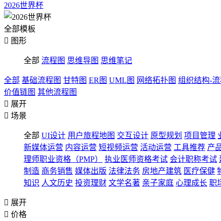
2026世界杯
全部模板

图形
全部
流程图
思维导图
思维笔记
全部
基础流程图
甘特图
ER图
UML图
网络拓扑图
组织结构-
价值链图
其他流程图

展开

场景
全部
UI设计
用户旅程地图
交互设计
原型规划
项目管理
新媒体运营
内容运营
短视频运营
活动运营
工具推荐
产
理师职业资格（PMP）
执业医师资格考试
会计职称考试
制造
商务销售
媒体出版
法律法务
房地产建筑
医疗保健
知识
人文历史
投资理财
文学名著
亲子家庭
心理成长
职

展开

价格