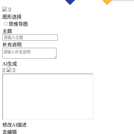

图形选择
思维导图
主题
补充说明
AI生成


修改AI描述
去编辑