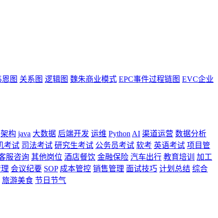
韦恩图
关系图
逻辑图
魏朱商业模式
EPC事件过程链图
EVC企业
架构
java
大数据
后端开发
运维
Python
AI
渠道运营
数据分析
机考试
司法考试
研究生考试
公务员考试
软考
英语考试
项目管
客服咨询
其他岗位
酒店餐饮
金融保险
汽车出行
教育培训
加工
管理
会议纪要
SOP
成本管控
销售管理
面试技巧
计划总结
综合
旅游美食
节日节气