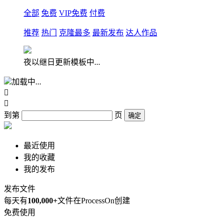
全部
免费
VIP免费
付费
推荐
热门
克隆最多
最新发布
达人作品
夜以继日更新模板中...
加载中...


到第
页
确定
最近使用
我的收藏
我的发布
发布文件
每天有
100,000+
文件在ProcessOn创建
免费使用