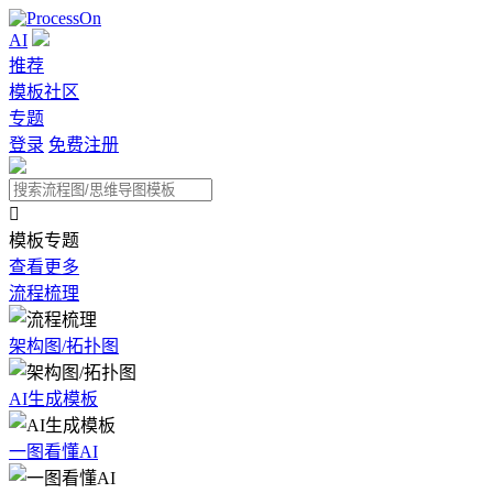
AI
推荐
模板社区
专题
登录
免费注册

模板专题
查看更多
流程梳理
架构图/拓扑图
AI生成模板
一图看懂AI