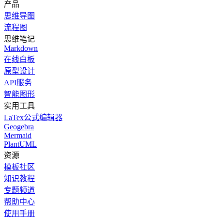
产品
思维导图
流程图
思维笔记
Markdown
在线白板
原型设计
API服务
智能图形
实用工具
LaTex公式编辑器
Geogebra
Mermaid
PlantUML
资源
模板社区
知识教程
专题频道
帮助中心
使用手册