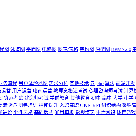
流程图
泳道图
平面图
电路图
图表/表格
架构图
原型图
BPMN2.0
业务流程
用户体验地图
需求分析
其他技术
云
php
算法
前端开发
品运营
用户运营
电商运营
教师资格证考试
心理咨询师考试
计算
建筑师考试
建造师考试
学前教育
其他教育
初中
高中
大学
小学
物流快递
团建培训
技能提升
入职离职
OKR-KPI
组织结构
采购
场进阶
个性风格
基础版式
通用模板
影视综艺
生活常识
体育游戏