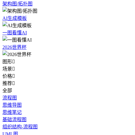
架构图/拓扑图
AI生成模板
一图看懂AI
2026世界杯
图形

场景

价格

推荐

全部
流程图
思维导图
思维笔记
基础流程图
组织结构-流程图
UML图