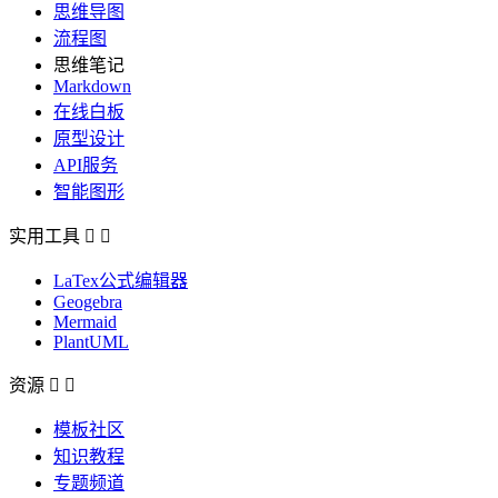
思维导图
流程图
思维笔记
Markdown
在线白板
原型设计
API服务
智能图形
实用工具


LaTex公式编辑器
Geogebra
Mermaid
PlantUML
资源


模板社区
知识教程
专题频道