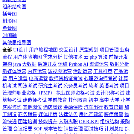
组织结构图
括号图
树形图
鱼骨图
时间轴
其他思维导图
全部
UI设计
用户旅程地图
交互设计
原型规划
项目管理
业务
流程
用户体验地图
需求分析
其他技术
云
php
算法
前端开发
架构
java
大数据
后端开发
运维
Python
AI
渠道运营
数据分析
新媒体运营
内容运营
短视频运营
活动运营
工具推荐
产品运
营
用户运营
电商运营
教师资格证考试
心理咨询师考试
计算
机考试
司法考试
研究生考试
公务员考试
软考
英语考试
项目
管理师职业资格（PMP）
执业医师资格考试
会计职称考试
建
筑师考试
建造师考试
学前教育
其他教育
初中
高中
大学
小学
客服咨询
其他岗位
酒店餐饮
金融保险
汽车出行
教育培训
加
工制造
商务销售
媒体出版
法律法务
房地产建筑
医疗保健
物
流快递
团建培训
技能提升
入职离职
OKR-KPI
组织结构
采购
管理
会议纪要
SOP
成本管控
销售管理
面试技巧
计划总结
综