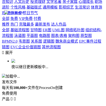
合知识
人文历史
投资理财
文学名著
亲子家庭
心理成长
职场
进阶
个性风格
基础版式
通用模板
影视综艺
生活常识
体育游
戏
旅游美食
节日节气
全部
免费
VIP免费
付费
推荐
热门
克隆最多
最新发布
达人作品
全部
基础流程图
甘特图
ER图
UML图
网络拓扑图
组织结构-
流程图
泳道图
平面图
电路图
图表/表格
架构图
原型图
BPMN2.0
韦恩图
关系图
逻辑图
魏朱商业模式
EPC事件过程
链图
EVC企业价值链图
其他流程图

展开
夜以继日更新模板中...
加载中...
发布文件
每天有
100,000+
文件在ProcessOn创建
免费使用
产品

