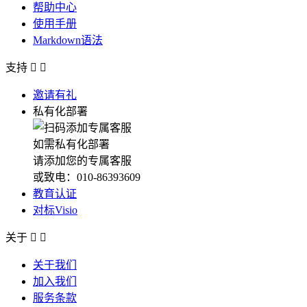
帮助中心
使用手册
Markdown语法
支持


邀请有礼
私有化部署
如需私有化部署
请添加您的专属客服
或致电：010-86393609
教育认证
对标Visio
关于


关于我们
加入我们
服务条款