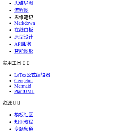
思维导图
流程图
思维笔记
Markdown
在线白板
原型设计
API服务
智能图形
实用工具


LaTex公式编辑器
Geogebra
Mermaid
PlantUML
资源


模板社区
知识教程
专题频道