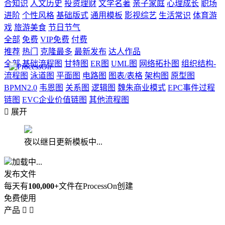
合知识
人文历史
投资理财
文学名著
亲子家庭
心理成长
职场
进阶
个性风格
基础版式
通用模板
影视综艺
生活常识
体育游
戏
旅游美食
节日节气
全部
免费
VIP免费
付费
推荐
热门
克隆最多
最新发布
达人作品
全部
基础流程图
甘特图
ER图
UML图
网络拓扑图
组织结构-
流程图
泳道图
平面图
电路图
图表/表格
架构图
原型图
BPMN2.0
韦恩图
关系图
逻辑图
魏朱商业模式
EPC事件过程
链图
EVC企业价值链图
其他流程图

展开
夜以继日更新模板中...
加载中...
发布文件
每天有
100,000+
文件在ProcessOn创建
免费使用
产品

