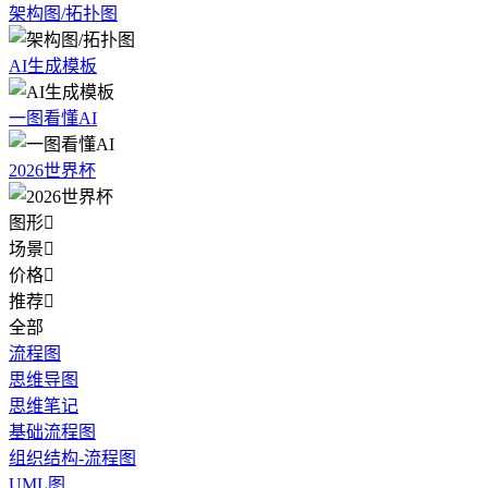
架构图/拓扑图
AI生成模板
一图看懂AI
2026世界杯
图形

场景

价格

推荐

全部
流程图
思维导图
思维笔记
基础流程图
组织结构-流程图
UML图