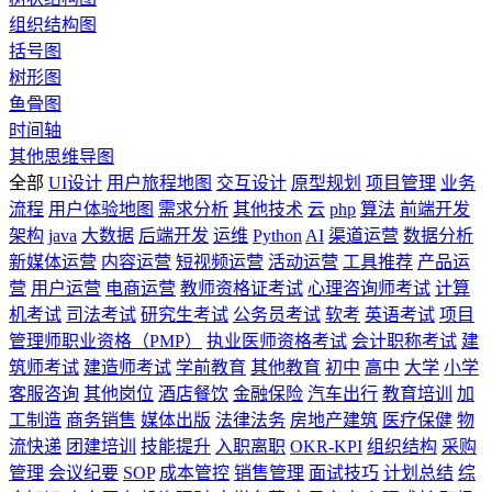
组织结构图
括号图
树形图
鱼骨图
时间轴
其他思维导图
全部
UI设计
用户旅程地图
交互设计
原型规划
项目管理
业务
流程
用户体验地图
需求分析
其他技术
云
php
算法
前端开发
架构
java
大数据
后端开发
运维
Python
AI
渠道运营
数据分析
新媒体运营
内容运营
短视频运营
活动运营
工具推荐
产品运
营
用户运营
电商运营
教师资格证考试
心理咨询师考试
计算
机考试
司法考试
研究生考试
公务员考试
软考
英语考试
项目
管理师职业资格（PMP）
执业医师资格考试
会计职称考试
建
筑师考试
建造师考试
学前教育
其他教育
初中
高中
大学
小学
客服咨询
其他岗位
酒店餐饮
金融保险
汽车出行
教育培训
加
工制造
商务销售
媒体出版
法律法务
房地产建筑
医疗保健
物
流快递
团建培训
技能提升
入职离职
OKR-KPI
组织结构
采购
管理
会议纪要
SOP
成本管控
销售管理
面试技巧
计划总结
综