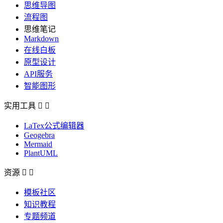
思维导图
流程图
思维笔记
Markdown
在线白板
原型设计
API服务
智能图形
实用工具


LaTex公式编辑器
Geogebra
Mermaid
PlantUML
资源


模板社区
知识教程
专题频道