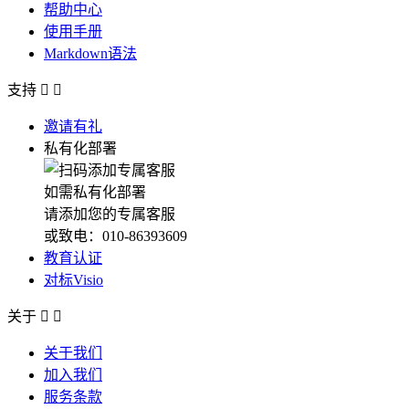
帮助中心
使用手册
Markdown语法
支持


邀请有礼
私有化部署
如需私有化部署
请添加您的专属客服
或致电：010-86393609
教育认证
对标Visio
关于


关于我们
加入我们
服务条款