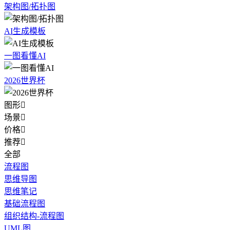
架构图/拓扑图
AI生成模板
一图看懂AI
2026世界杯
图形

场景

价格

推荐

全部
流程图
思维导图
思维笔记
基础流程图
组织结构-流程图
UML图