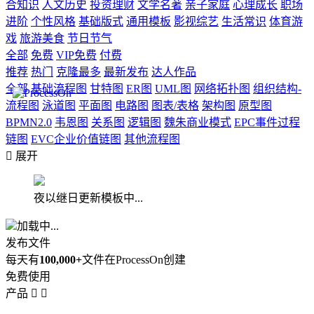
合知识
人文历史
投资理财
文学名著
亲子家庭
心理成长
职场
进阶
个性风格
基础版式
通用模板
影视综艺
生活常识
体育游
戏
旅游美食
节日节气
全部
免费
VIP免费
付费
推荐
热门
克隆最多
最新发布
达人作品
全部
基础流程图
甘特图
ER图
UML图
网络拓扑图
组织结构-
流程图
泳道图
平面图
电路图
图表/表格
架构图
原型图
BPMN2.0
韦恩图
关系图
逻辑图
魏朱商业模式
EPC事件过程
链图
EVC企业价值链图
其他流程图

展开
夜以继日更新模板中...
加载中...
发布文件
每天有
100,000+
文件在ProcessOn创建
免费使用
产品

