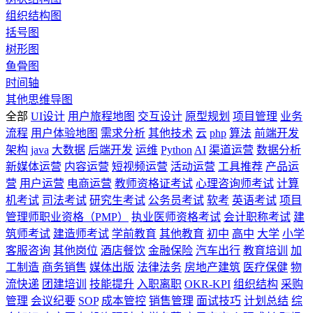
组织结构图
括号图
树形图
鱼骨图
时间轴
其他思维导图
全部
UI设计
用户旅程地图
交互设计
原型规划
项目管理
业务
流程
用户体验地图
需求分析
其他技术
云
php
算法
前端开发
架构
java
大数据
后端开发
运维
Python
AI
渠道运营
数据分析
新媒体运营
内容运营
短视频运营
活动运营
工具推荐
产品运
营
用户运营
电商运营
教师资格证考试
心理咨询师考试
计算
机考试
司法考试
研究生考试
公务员考试
软考
英语考试
项目
管理师职业资格（PMP）
执业医师资格考试
会计职称考试
建
筑师考试
建造师考试
学前教育
其他教育
初中
高中
大学
小学
客服咨询
其他岗位
酒店餐饮
金融保险
汽车出行
教育培训
加
工制造
商务销售
媒体出版
法律法务
房地产建筑
医疗保健
物
流快递
团建培训
技能提升
入职离职
OKR-KPI
组织结构
采购
管理
会议纪要
SOP
成本管控
销售管理
面试技巧
计划总结
综