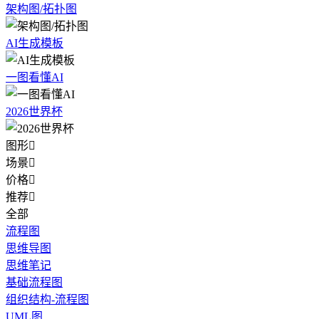
架构图/拓扑图
AI生成模板
一图看懂AI
2026世界杯
图形

场景

价格

推荐

全部
流程图
思维导图
思维笔记
基础流程图
组织结构-流程图
UML图