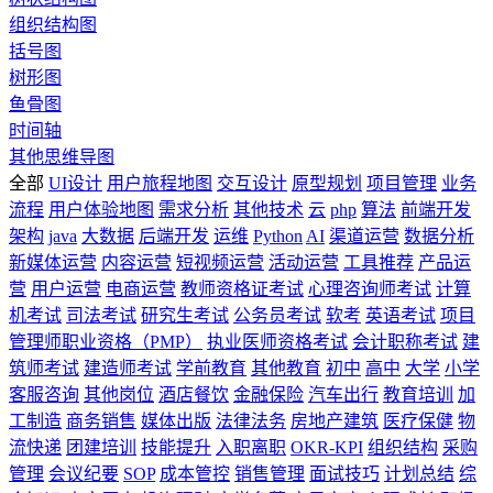
组织结构图
括号图
树形图
鱼骨图
时间轴
其他思维导图
全部
UI设计
用户旅程地图
交互设计
原型规划
项目管理
业务
流程
用户体验地图
需求分析
其他技术
云
php
算法
前端开发
架构
java
大数据
后端开发
运维
Python
AI
渠道运营
数据分析
新媒体运营
内容运营
短视频运营
活动运营
工具推荐
产品运
营
用户运营
电商运营
教师资格证考试
心理咨询师考试
计算
机考试
司法考试
研究生考试
公务员考试
软考
英语考试
项目
管理师职业资格（PMP）
执业医师资格考试
会计职称考试
建
筑师考试
建造师考试
学前教育
其他教育
初中
高中
大学
小学
客服咨询
其他岗位
酒店餐饮
金融保险
汽车出行
教育培训
加
工制造
商务销售
媒体出版
法律法务
房地产建筑
医疗保健
物
流快递
团建培训
技能提升
入职离职
OKR-KPI
组织结构
采购
管理
会议纪要
SOP
成本管控
销售管理
面试技巧
计划总结
综