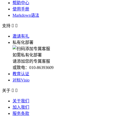
帮助中心
使用手册
Markdown语法
支持


邀请有礼
私有化部署
如需私有化部署
请添加您的专属客服
或致电：010-86393609
教育认证
对标Visio
关于


关于我们
加入我们
服务条款