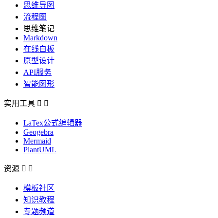
思维导图
流程图
思维笔记
Markdown
在线白板
原型设计
API服务
智能图形
实用工具


LaTex公式编辑器
Geogebra
Mermaid
PlantUML
资源


模板社区
知识教程
专题频道