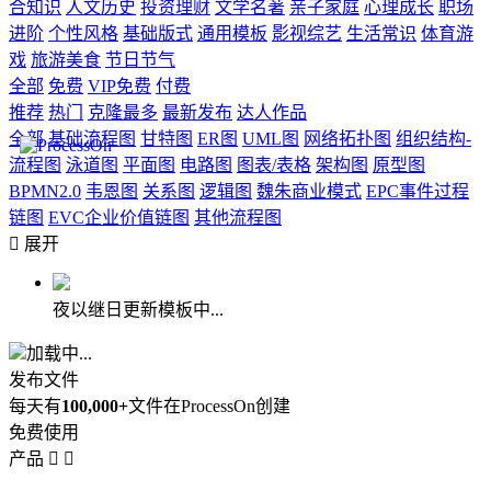
合知识
人文历史
投资理财
文学名著
亲子家庭
心理成长
职场
进阶
个性风格
基础版式
通用模板
影视综艺
生活常识
体育游
戏
旅游美食
节日节气
全部
免费
VIP免费
付费
推荐
热门
克隆最多
最新发布
达人作品
全部
基础流程图
甘特图
ER图
UML图
网络拓扑图
组织结构-
流程图
泳道图
平面图
电路图
图表/表格
架构图
原型图
BPMN2.0
韦恩图
关系图
逻辑图
魏朱商业模式
EPC事件过程
链图
EVC企业价值链图
其他流程图

展开
夜以继日更新模板中...
加载中...
发布文件
每天有
100,000+
文件在ProcessOn创建
免费使用
产品

