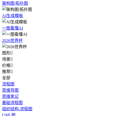
架构图/拓扑图
AI生成模板
一图看懂AI
2026世界杯
图形

场景

价格

推荐

全部
流程图
思维导图
思维笔记
基础流程图
组织结构-流程图
UML图