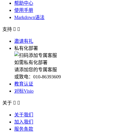
帮助中心
使用手册
Markdown语法
支持


邀请有礼
私有化部署
如需私有化部署
请添加您的专属客服
或致电：010-86393609
教育认证
对标Visio
关于


关于我们
加入我们
服务条款