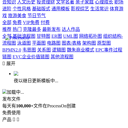
合知识
人文历史
投资理财
文学名著
亲子家庭
心理成长
职场
进阶
个性风格
基础版式
通用模板
影视综艺
生活常识
体育游
戏
旅游美食
节日节气
全部
免费
VIP免费
付费
推荐
热门
克隆最多
最新发布
达人作品
全部
基础流程图
甘特图
ER图
UML图
网络拓扑图
组织结构-
流程图
泳道图
平面图
电路图
图表/表格
架构图
原型图
BPMN2.0
韦恩图
关系图
逻辑图
魏朱商业模式
EPC事件过程
链图
EVC企业价值链图
其他流程图

展开
夜以继日更新模板中...
加载中...
发布文件
每天有
100,000+
文件在ProcessOn创建
免费使用
产品

