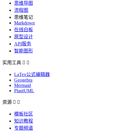
思维导图
流程图
思维笔记
Markdown
在线白板
原型设计
API服务
智能图形
实用工具


LaTex公式编辑器
Geogebra
Mermaid
PlantUML
资源


模板社区
知识教程
专题频道