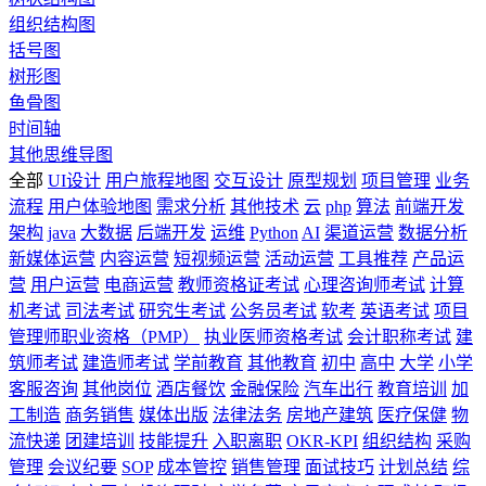
组织结构图
括号图
树形图
鱼骨图
时间轴
其他思维导图
全部
UI设计
用户旅程地图
交互设计
原型规划
项目管理
业务
流程
用户体验地图
需求分析
其他技术
云
php
算法
前端开发
架构
java
大数据
后端开发
运维
Python
AI
渠道运营
数据分析
新媒体运营
内容运营
短视频运营
活动运营
工具推荐
产品运
营
用户运营
电商运营
教师资格证考试
心理咨询师考试
计算
机考试
司法考试
研究生考试
公务员考试
软考
英语考试
项目
管理师职业资格（PMP）
执业医师资格考试
会计职称考试
建
筑师考试
建造师考试
学前教育
其他教育
初中
高中
大学
小学
客服咨询
其他岗位
酒店餐饮
金融保险
汽车出行
教育培训
加
工制造
商务销售
媒体出版
法律法务
房地产建筑
医疗保健
物
流快递
团建培训
技能提升
入职离职
OKR-KPI
组织结构
采购
管理
会议纪要
SOP
成本管控
销售管理
面试技巧
计划总结
综