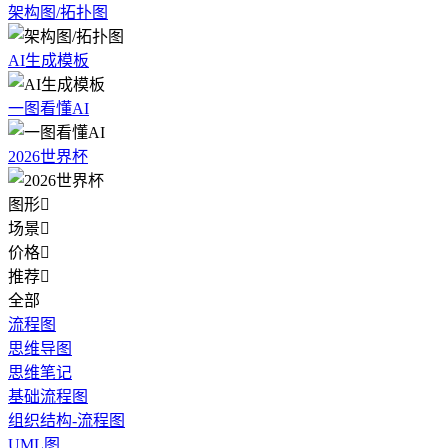
架构图/拓扑图
AI生成模板
一图看懂AI
2026世界杯
图形

场景

价格

推荐

全部
流程图
思维导图
思维笔记
基础流程图
组织结构-流程图
UML图