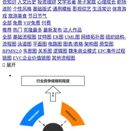
合知识
人文历史
投资理财
文学名著
亲子家庭
心理成长
职场
进阶
个性风格
基础版式
通用模板
影视综艺
生活常识
体育游
戏
旅游美食
节日节气
全部
免费
VIP免费
付费
推荐
热门
克隆最多
最新发布
达人作品
全部
基础流程图
甘特图
ER图
UML图
网络拓扑图
组织结构-
流程图
泳道图
平面图
电路图
图表/表格
架构图
原型图
BPMN2.0
韦恩图
关系图
逻辑图
魏朱商业模式
EPC事件过程
链图
EVC企业价值链图
其他流程图

展开