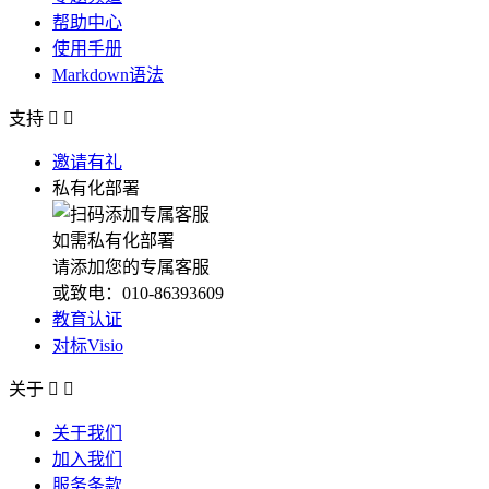
帮助中心
使用手册
Markdown语法
支持


邀请有礼
私有化部署
如需私有化部署
请添加您的专属客服
或致电：010-86393609
教育认证
对标Visio
关于


关于我们
加入我们
服务条款