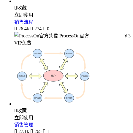

收藏
立即使用
销售流程

26.4k

274

0
ProcessOn官方
￥3
VIP免费

收藏
立即使用
销售管理

27.1k

265

1