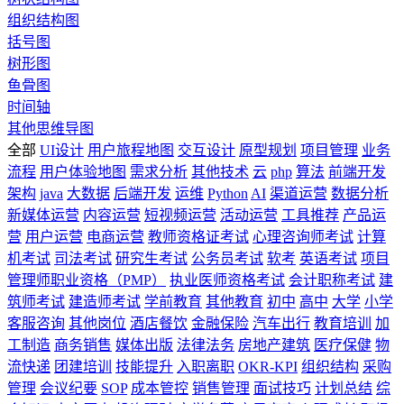
组织结构图
括号图
树形图
鱼骨图
时间轴
其他思维导图
全部
UI设计
用户旅程地图
交互设计
原型规划
项目管理
业务
流程
用户体验地图
需求分析
其他技术
云
php
算法
前端开发
架构
java
大数据
后端开发
运维
Python
AI
渠道运营
数据分析
新媒体运营
内容运营
短视频运营
活动运营
工具推荐
产品运
营
用户运营
电商运营
教师资格证考试
心理咨询师考试
计算
机考试
司法考试
研究生考试
公务员考试
软考
英语考试
项目
管理师职业资格（PMP）
执业医师资格考试
会计职称考试
建
筑师考试
建造师考试
学前教育
其他教育
初中
高中
大学
小学
客服咨询
其他岗位
酒店餐饮
金融保险
汽车出行
教育培训
加
工制造
商务销售
媒体出版
法律法务
房地产建筑
医疗保健
物
流快递
团建培训
技能提升
入职离职
OKR-KPI
组织结构
采购
管理
会议纪要
SOP
成本管控
销售管理
面试技巧
计划总结
综