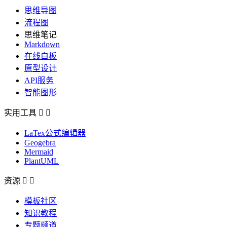
思维导图
流程图
思维笔记
Markdown
在线白板
原型设计
API服务
智能图形
实用工具


LaTex公式编辑器
Geogebra
Mermaid
PlantUML
资源


模板社区
知识教程
专题频道