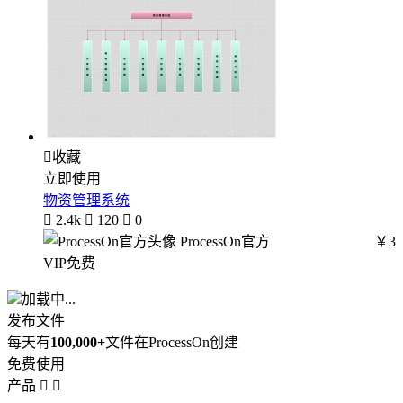

收藏
立即使用
物资管理系统

2.4k

120

0
ProcessOn官方
￥3
VIP免费
加载中...
发布文件
每天有
100,000+
文件在ProcessOn创建
免费使用
产品

