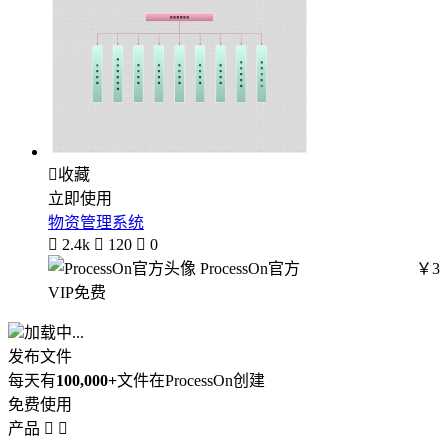

收藏
立即使用
物资管理系统

2.4k

120

0
ProcessOn官方
￥3
VIP免费
加载中...
发布文件
每天有
100,000+
文件在ProcessOn创建
免费使用
产品

