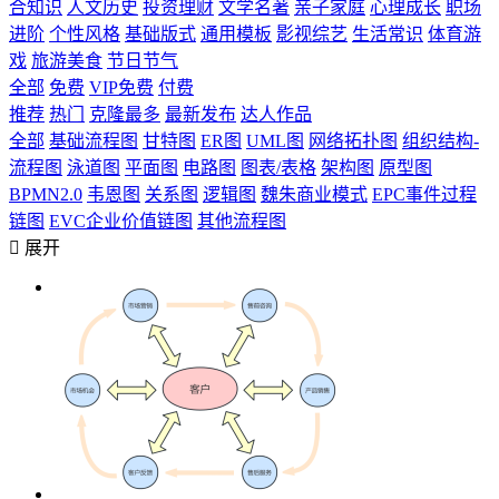
合知识
人文历史
投资理财
文学名著
亲子家庭
心理成长
职场
进阶
个性风格
基础版式
通用模板
影视综艺
生活常识
体育游
戏
旅游美食
节日节气
全部
免费
VIP免费
付费
推荐
热门
克隆最多
最新发布
达人作品
全部
基础流程图
甘特图
ER图
UML图
网络拓扑图
组织结构-
流程图
泳道图
平面图
电路图
图表/表格
架构图
原型图
BPMN2.0
韦恩图
关系图
逻辑图
魏朱商业模式
EPC事件过程
链图
EVC企业价值链图
其他流程图

展开