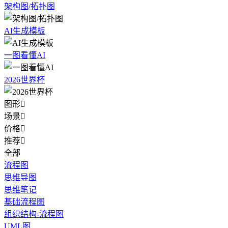
架构图/拓扑图
AI生成模板
一图看懂AI
2026世界杯
图形

场景

价格

推荐

全部
流程图
思维导图
思维笔记
基础流程图
组织结构-流程图
UML图