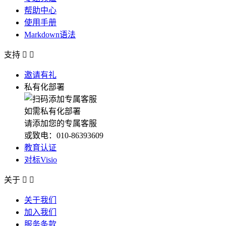
帮助中心
使用手册
Markdown语法
支持


邀请有礼
私有化部署
如需私有化部署
请添加您的专属客服
或致电：010-86393609
教育认证
对标Visio
关于


关于我们
加入我们
服务条款