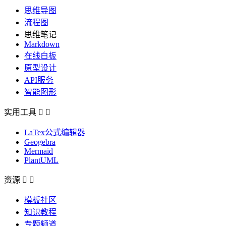
思维导图
流程图
思维笔记
Markdown
在线白板
原型设计
API服务
智能图形
实用工具


LaTex公式编辑器
Geogebra
Mermaid
PlantUML
资源


模板社区
知识教程
专题频道