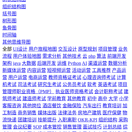
组织结构图
括号图
树形图
鱼骨图
时间轴
其他思维导图
全部
UI设计
用户旅程地图
交互设计
原型规划
项目管理
业务
流程
用户体验地图
需求分析
其他技术
云
php
算法
前端开发
架构
java
大数据
后端开发
运维
Python
AI
渠道运营
数据分析
新媒体运营
内容运营
短视频运营
活动运营
工具推荐
产品运
营
用户运营
电商运营
教师资格证考试
心理咨询师考试
计算
机考试
司法考试
研究生考试
公务员考试
软考
英语考试
项目
管理师职业资格（PMP）
执业医师资格考试
会计职称考试
建
筑师考试
建造师考试
学前教育
其他教育
初中
高中
大学
小学
客服咨询
其他岗位
酒店餐饮
金融保险
汽车出行
教育培训
加
工制造
商务销售
媒体出版
法律法务
房地产建筑
医疗保健
物
流快递
团建培训
技能提升
入职离职
OKR-KPI
组织结构
采购
管理
会议纪要
SOP
成本管控
销售管理
面试技巧
计划总结
综