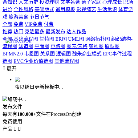
合知识
人文历史
投资理财
文学名著
亲子家庭
心理成长
职场
进阶
个性风格
基础版式
通用模板
影视综艺
生活常识
体育游
戏
旅游美食
节日节气
全部
免费
VIP免费
付费
推荐
热门
克隆最多
最新发布
达人作品
全部
基础流程图
甘特图
ER图
UML图
网络拓扑图
组织结构-
流程图
泳道图
平面图
电路图
图表/表格
架构图
原型图
BPMN2.0
韦恩图
关系图
逻辑图
魏朱商业模式
EPC事件过程
链图
EVC企业价值链图
其他流程图

展开
夜以继日更新模板中...
加载中...
发布文件
每天有
100,000+
文件在ProcessOn创建
免费使用
产品

