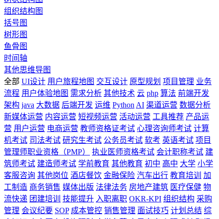
组织结构图
括号图
树形图
鱼骨图
时间轴
其他思维导图
全部
UI设计
用户旅程地图
交互设计
原型规划
项目管理
业务
流程
用户体验地图
需求分析
其他技术
云
php
算法
前端开发
架构
java
大数据
后端开发
运维
Python
AI
渠道运营
数据分析
新媒体运营
内容运营
短视频运营
活动运营
工具推荐
产品运
营
用户运营
电商运营
教师资格证考试
心理咨询师考试
计算
机考试
司法考试
研究生考试
公务员考试
软考
英语考试
项目
管理师职业资格（PMP）
执业医师资格考试
会计职称考试
建
筑师考试
建造师考试
学前教育
其他教育
初中
高中
大学
小学
客服咨询
其他岗位
酒店餐饮
金融保险
汽车出行
教育培训
加
工制造
商务销售
媒体出版
法律法务
房地产建筑
医疗保健
物
流快递
团建培训
技能提升
入职离职
OKR-KPI
组织结构
采购
管理
会议纪要
SOP
成本管控
销售管理
面试技巧
计划总结
综