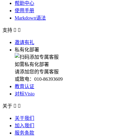
帮助中心
使用手册
Markdown语法
支持


邀请有礼
私有化部署
如需私有化部署
请添加您的专属客服
或致电：010-86393609
教育认证
对标Visio
关于


关于我们
加入我们
服务条款