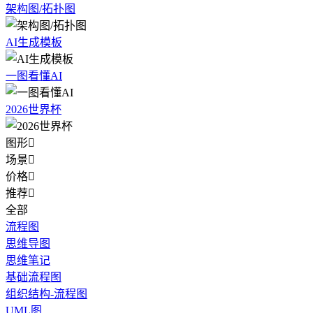
架构图/拓扑图
AI生成模板
一图看懂AI
2026世界杯
图形

场景

价格

推荐

全部
流程图
思维导图
思维笔记
基础流程图
组织结构-流程图
UML图