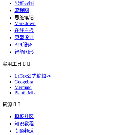
思维导图
流程图
思维笔记
Markdown
在线白板
原型设计
API服务
智能图形
实用工具


LaTex公式编辑器
Geogebra
Mermaid
PlantUML
资源


模板社区
知识教程
专题频道