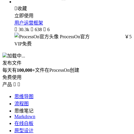

收藏
立即使用
用户运营框架

30.3k

638

6
ProcessOn官方
￥5
VIP免费
加载中...
发布文件
每天有
100,000+
文件在ProcessOn创建
免费使用
产品


思维导图
流程图
思维笔记
Markdown
在线白板
原型设计