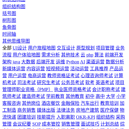
组织结构图
括号图
树形图
鱼骨图
时间轴
其他思维导图
全部
UI设计
用户旅程地图
交互设计
原型规划
项目管理
业务
流程
用户体验地图
需求分析
其他技术
云
php
算法
前端开发
架构
java
大数据
后端开发
运维
Python
AI
渠道运营
数据分析
新媒体运营
内容运营
短视频运营
活动运营
工具推荐
产品运
营
用户运营
电商运营
教师资格证考试
心理咨询师考试
计算
机考试
司法考试
研究生考试
公务员考试
软考
英语考试
项目
管理师职业资格（PMP）
执业医师资格考试
会计职称考试
建
筑师考试
建造师考试
学前教育
其他教育
初中
高中
大学
小学
客服咨询
其他岗位
酒店餐饮
金融保险
汽车出行
教育培训
加
工制造
商务销售
媒体出版
法律法务
房地产建筑
医疗保健
物
流快递
团建培训
技能提升
入职离职
OKR-KPI
组织结构
采购
管理
会议纪要
SOP
成本管控
销售管理
面试技巧
计划总结
综