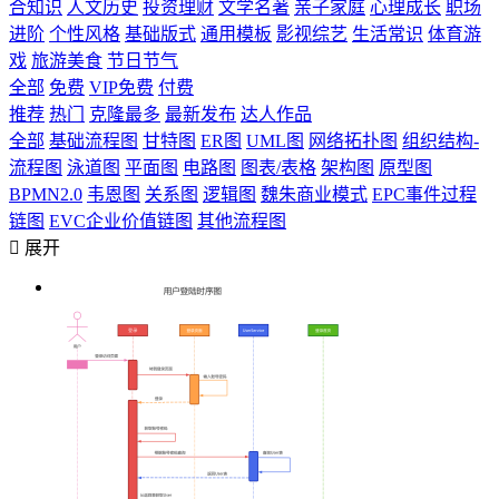
合知识
人文历史
投资理财
文学名著
亲子家庭
心理成长
职场
进阶
个性风格
基础版式
通用模板
影视综艺
生活常识
体育游
戏
旅游美食
节日节气
全部
免费
VIP免费
付费
推荐
热门
克隆最多
最新发布
达人作品
全部
基础流程图
甘特图
ER图
UML图
网络拓扑图
组织结构-
流程图
泳道图
平面图
电路图
图表/表格
架构图
原型图
BPMN2.0
韦恩图
关系图
逻辑图
魏朱商业模式
EPC事件过程
链图
EVC企业价值链图
其他流程图

展开