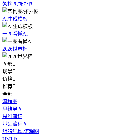
架构图/拓扑图
AI生成模板
一图看懂AI
2026世界杯
图形

场景

价格

推荐

全部
流程图
思维导图
思维笔记
基础流程图
组织结构-流程图
UML图