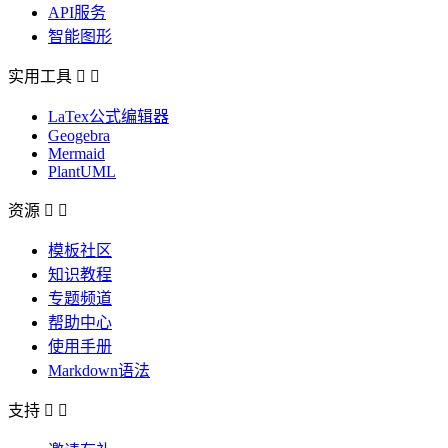
API服务
智能图形
实用工具


LaTex公式编辑器
Geogebra
Mermaid
PlantUML
资源


模板社区
知识教程
专题频道
帮助中心
使用手册
Markdown语法
支持

