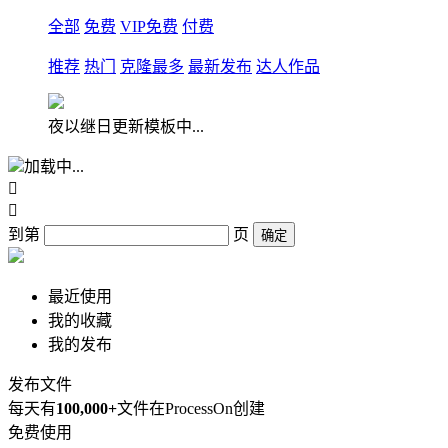
全部
免费
VIP免费
付费
推荐
热门
克隆最多
最新发布
达人作品
夜以继日更新模板中...
加载中...


到第
页
确定
最近使用
我的收藏
我的发布
发布文件
每天有
100,000+
文件在ProcessOn创建
免费使用