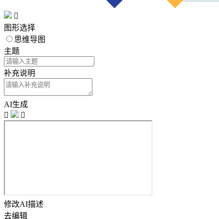

图形选择
思维导图
主题
补充说明
AI生成


修改AI描述
去编辑