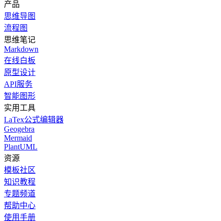
产品
思维导图
流程图
思维笔记
Markdown
在线白板
原型设计
API服务
智能图形
实用工具
LaTex公式编辑器
Geogebra
Mermaid
PlantUML
资源
模板社区
知识教程
专题频道
帮助中心
使用手册