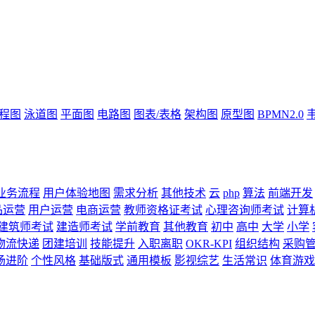
流程图
泳道图
平面图
电路图
图表/表格
架构图
原型图
BPMN2.0
业务流程
用户体验地图
需求分析
其他技术
云
php
算法
前端开发
品运营
用户运营
电商运营
教师资格证考试
心理咨询师考试
计算
建筑师考试
建造师考试
学前教育
其他教育
初中
高中
大学
小学
物流快递
团建培训
技能提升
入职离职
OKR-KPI
组织结构
采购
场进阶
个性风格
基础版式
通用模板
影视综艺
生活常识
体育游戏