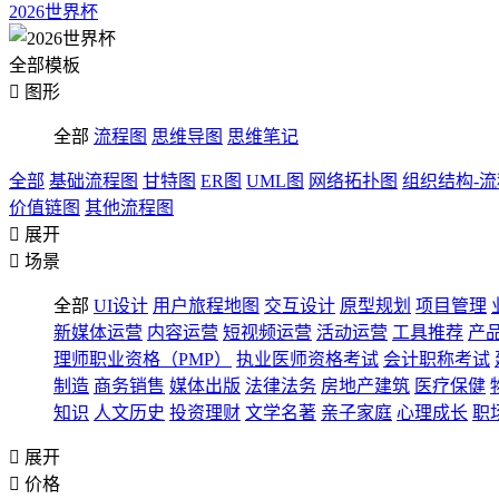
2026世界杯
全部模板

图形
全部
流程图
思维导图
思维笔记
全部
基础流程图
甘特图
ER图
UML图
网络拓扑图
组织结构-
价值链图
其他流程图

展开

场景
全部
UI设计
用户旅程地图
交互设计
原型规划
项目管理
新媒体运营
内容运营
短视频运营
活动运营
工具推荐
产
理师职业资格（PMP）
执业医师资格考试
会计职称考试
制造
商务销售
媒体出版
法律法务
房地产建筑
医疗保健
知识
人文历史
投资理财
文学名著
亲子家庭
心理成长
职

展开

价格