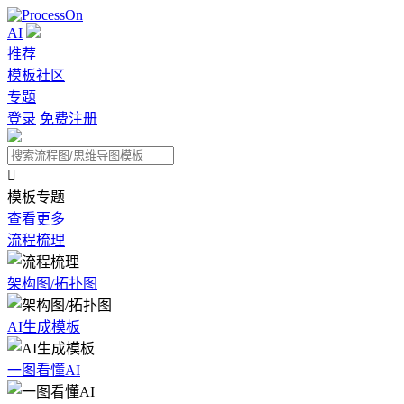
AI
推荐
模板社区
专题
登录
免费注册

模板专题
查看更多
流程梳理
架构图/拓扑图
AI生成模板
一图看懂AI