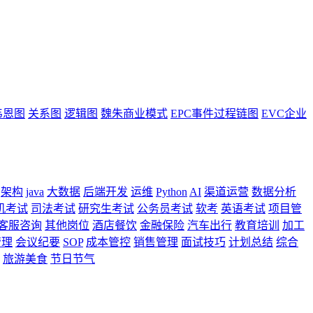
韦恩图
关系图
逻辑图
魏朱商业模式
EPC事件过程链图
EVC企业
架构
java
大数据
后端开发
运维
Python
AI
渠道运营
数据分析
机考试
司法考试
研究生考试
公务员考试
软考
英语考试
项目管
客服咨询
其他岗位
酒店餐饮
金融保险
汽车出行
教育培训
加工
管理
会议纪要
SOP
成本管控
销售管理
面试技巧
计划总结
综合
旅游美食
节日节气