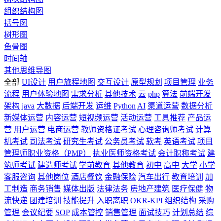
组织结构图
括号图
树形图
鱼骨图
时间轴
其他思维导图
全部
UI设计
用户旅程地图
交互设计
原型规划
项目管理
业务
流程
用户体验地图
需求分析
其他技术
云
php
算法
前端开发
架构
java
大数据
后端开发
运维
Python
AI
渠道运营
数据分析
新媒体运营
内容运营
短视频运营
活动运营
工具推荐
产品运
营
用户运营
电商运营
教师资格证考试
心理咨询师考试
计算
机考试
司法考试
研究生考试
公务员考试
软考
英语考试
项目
管理师职业资格（PMP）
执业医师资格考试
会计职称考试
建
筑师考试
建造师考试
学前教育
其他教育
初中
高中
大学
小学
客服咨询
其他岗位
酒店餐饮
金融保险
汽车出行
教育培训
加
工制造
商务销售
媒体出版
法律法务
房地产建筑
医疗保健
物
流快递
团建培训
技能提升
入职离职
OKR-KPI
组织结构
采购
管理
会议纪要
SOP
成本管控
销售管理
面试技巧
计划总结
综