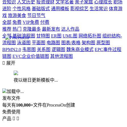
合知识
人文历史
投资理财
文学名著
亲子家庭
心理成长
职场
进阶
个性风格
基础版式
通用模板
影视综艺
生活常识
体育游
戏
旅游美食
节日节气
全部
免费
VIP免费
付费
推荐
热门
克隆最多
最新发布
达人作品
全部
基础流程图
甘特图
ER图
UML图
网络拓扑图
组织结构-
流程图
泳道图
平面图
电路图
图表/表格
架构图
原型图
BPMN2.0
韦恩图
关系图
逻辑图
魏朱商业模式
EPC事件过程
链图
EVC企业价值链图
其他流程图

展开
夜以继日更新模板中...
加载中...
发布文件
每天有
100,000+
文件在ProcessOn创建
免费使用
产品

