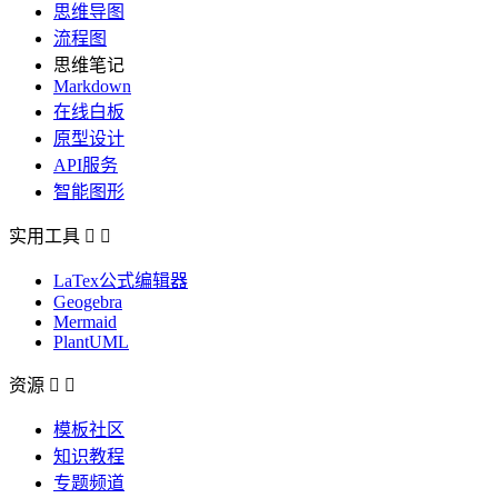
思维导图
流程图
思维笔记
Markdown
在线白板
原型设计
API服务
智能图形
实用工具


LaTex公式编辑器
Geogebra
Mermaid
PlantUML
资源


模板社区
知识教程
专题频道