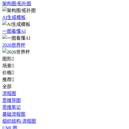
架构图/拓扑图
AI生成模板
一图看懂AI
2026世界杯
图形

场景

价格

推荐

全部
流程图
思维导图
思维笔记
基础流程图
组织结构-流程图
UML图