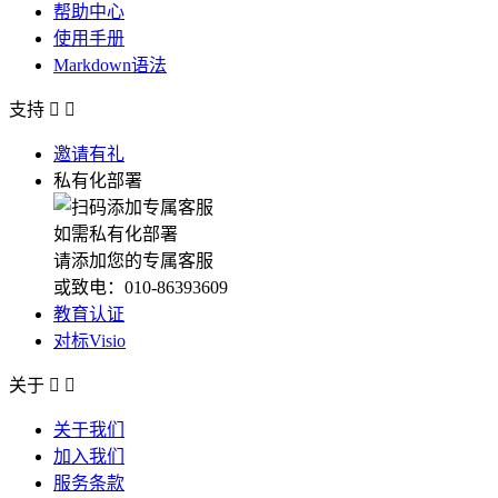
帮助中心
使用手册
Markdown语法
支持


邀请有礼
私有化部署
如需私有化部署
请添加您的专属客服
或致电：010-86393609
教育认证
对标Visio
关于


关于我们
加入我们
服务条款