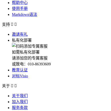
帮助中心
使用手册
Markdown语法
支持


邀请有礼
私有化部署
如需私有化部署
请添加您的专属客服
或致电：010-86393609
教育认证
对标Visio
关于


关于我们
加入我们
服务条款