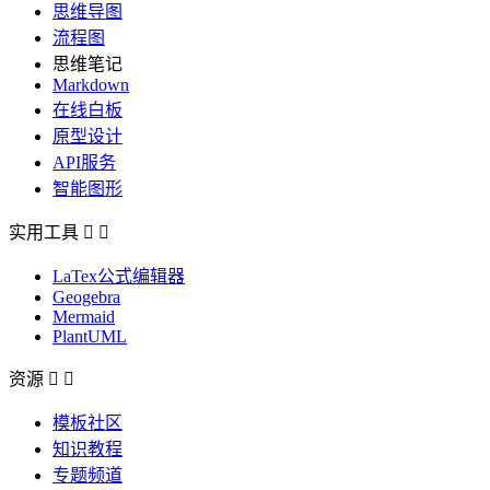
思维导图
流程图
思维笔记
Markdown
在线白板
原型设计
API服务
智能图形
实用工具


LaTex公式编辑器
Geogebra
Mermaid
PlantUML
资源


模板社区
知识教程
专题频道