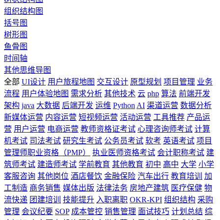
组织结构图
括号图
树形图
鱼骨图
时间轴
其他思维导图
全部
UI设计
用户旅程地图
交互设计
原型规划
项目管理
业务
流程
用户体验地图
需求分析
其他技术
云
php
算法
前端开发
架构
java
大数据
后端开发
运维
Python
AI
渠道运营
数据分析
新媒体运营
内容运营
短视频运营
活动运营
工具推荐
产品运
营
用户运营
电商运营
教师资格证考试
心理咨询师考试
计算
机考试
司法考试
研究生考试
公务员考试
软考
英语考试
项目
管理师职业资格（PMP）
执业医师资格考试
会计职称考试
建
筑师考试
建造师考试
学前教育
其他教育
初中
高中
大学
小学
客服咨询
其他岗位
酒店餐饮
金融保险
汽车出行
教育培训
加
工制造
商务销售
媒体出版
法律法务
房地产建筑
医疗保健
物
流快递
团建培训
技能提升
入职离职
OKR-KPI
组织结构
采购
管理
会议纪要
SOP
成本管控
销售管理
面试技巧
计划总结
综