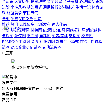
合知识
人文历史
投资理财
文学名著
亲子家庭
心理成长
职场
进阶
个性风格
基础版式
通用模板
影视综艺
生活常识
体育游
戏
旅游美食
节日节气
全部
免费
VIP免费
付费
推荐
热门
克隆最多
最新发布
达人作品
全部
基础流程图
甘特图
ER图
UML图
网络拓扑图
组织结构-
流程图
泳道图
平面图
电路图
图表/表格
架构图
原型图
BPMN2.0
韦恩图
关系图
逻辑图
魏朱商业模式
EPC事件过程
链图
EVC企业价值链图
其他流程图

展开
夜以继日更新模板中...
加载中...
发布文件
每天有
100,000+
文件在ProcessOn创建
免费使用
产品

