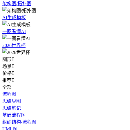
架构图/拓扑图
AI生成模板
一图看懂AI
2026世界杯
图形

场景

价格

推荐

全部
流程图
思维导图
思维笔记
基础流程图
组织结构-流程图
UML图