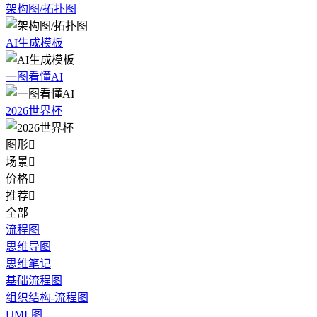
架构图/拓扑图
AI生成模板
一图看懂AI
2026世界杯
图形

场景

价格

推荐

全部
流程图
思维导图
思维笔记
基础流程图
组织结构-流程图
UML图