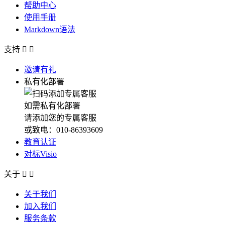
帮助中心
使用手册
Markdown语法
支持


邀请有礼
私有化部署
如需私有化部署
请添加您的专属客服
或致电：010-86393609
教育认证
对标Visio
关于


关于我们
加入我们
服务条款