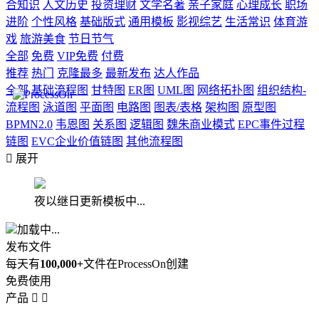
合知识
人文历史
投资理财
文学名著
亲子家庭
心理成长
职场
进阶
个性风格
基础版式
通用模板
影视综艺
生活常识
体育游
戏
旅游美食
节日节气
全部
免费
VIP免费
付费
推荐
热门
克隆最多
最新发布
达人作品
全部
基础流程图
甘特图
ER图
UML图
网络拓扑图
组织结构-
流程图
泳道图
平面图
电路图
图表/表格
架构图
原型图
BPMN2.0
韦恩图
关系图
逻辑图
魏朱商业模式
EPC事件过程
链图
EVC企业价值链图
其他流程图

展开
夜以继日更新模板中...
加载中...
发布文件
每天有
100,000+
文件在ProcessOn创建
免费使用
产品

