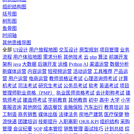
组织结构图
括号图
树形图
鱼骨图
时间轴
其他思维导图
全部
UI设计
用户旅程地图
交互设计
原型规划
项目管理
业务
流程
用户体验地图
需求分析
其他技术
云
php
算法
前端开发
架构
java
大数据
后端开发
运维
Python
AI
渠道运营
数据分析
新媒体运营
内容运营
短视频运营
活动运营
工具推荐
产品运
营
用户运营
电商运营
教师资格证考试
心理咨询师考试
计算
机考试
司法考试
研究生考试
公务员考试
软考
英语考试
项目
管理师职业资格（PMP）
执业医师资格考试
会计职称考试
建
筑师考试
建造师考试
学前教育
其他教育
初中
高中
大学
小学
客服咨询
其他岗位
酒店餐饮
金融保险
汽车出行
教育培训
加
工制造
商务销售
媒体出版
法律法务
房地产建筑
医疗保健
物
流快递
团建培训
技能提升
入职离职
OKR-KPI
组织结构
采购
管理
会议纪要
SOP
成本管控
销售管理
面试技巧
计划总结
综