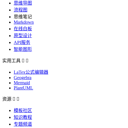
思维导图
流程图
思维笔记
Markdown
在线白板
原型设计
API服务
智能图形
实用工具


LaTex公式编辑器
Geogebra
Mermaid
PlantUML
资源


模板社区
知识教程
专题频道