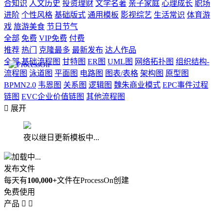
合知识
人文历史
投资理财
文学名著
亲子家庭
心理成长
职场
进阶
个性风格
基础版式
通用模板
影视综艺
生活常识
体育游
戏
旅游美食
节日节气
全部
免费
VIP免费
付费
推荐
热门
克隆最多
最新发布
达人作品
全部
基础流程图
甘特图
ER图
UML图
网络拓扑图
组织结构-
流程图
泳道图
平面图
电路图
图表/表格
架构图
原型图
BPMN2.0
韦恩图
关系图
逻辑图
魏朱商业模式
EPC事件过程
链图
EVC企业价值链图
其他流程图

展开
夜以继日更新模板中...
加载中...
发布文件
每天有
100,000+
文件在ProcessOn创建
免费使用
产品

