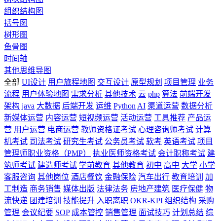
组织结构图
括号图
树形图
鱼骨图
时间轴
其他思维导图
全部
UI设计
用户旅程地图
交互设计
原型规划
项目管理
业务
流程
用户体验地图
需求分析
其他技术
云
php
算法
前端开发
架构
java
大数据
后端开发
运维
Python
AI
渠道运营
数据分析
新媒体运营
内容运营
短视频运营
活动运营
工具推荐
产品运
营
用户运营
电商运营
教师资格证考试
心理咨询师考试
计算
机考试
司法考试
研究生考试
公务员考试
软考
英语考试
项目
管理师职业资格（PMP）
执业医师资格考试
会计职称考试
建
筑师考试
建造师考试
学前教育
其他教育
初中
高中
大学
小学
客服咨询
其他岗位
酒店餐饮
金融保险
汽车出行
教育培训
加
工制造
商务销售
媒体出版
法律法务
房地产建筑
医疗保健
物
流快递
团建培训
技能提升
入职离职
OKR-KPI
组织结构
采购
管理
会议纪要
SOP
成本管控
销售管理
面试技巧
计划总结
综