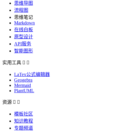
思维导图
流程图
思维笔记
Markdown
在线白板
原型设计
API服务
智能图形
实用工具


LaTex公式编辑器
Geogebra
Mermaid
PlantUML
资源


模板社区
知识教程
专题频道