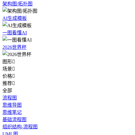
架构图/拓扑图
AI生成模板
一图看懂AI
2026世界杯
图形

场景

价格

推荐

全部
流程图
思维导图
思维笔记
基础流程图
组织结构-流程图
UML图