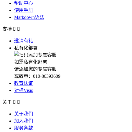
帮助中心
使用手册
Markdown语法
支持


邀请有礼
私有化部署
如需私有化部署
请添加您的专属客服
或致电：010-86393609
教育认证
对标Visio
关于


关于我们
加入我们
服务条款