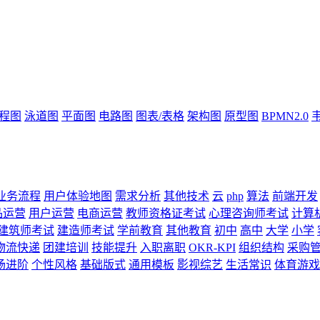
流程图
泳道图
平面图
电路图
图表/表格
架构图
原型图
BPMN2.0
业务流程
用户体验地图
需求分析
其他技术
云
php
算法
前端开发
品运营
用户运营
电商运营
教师资格证考试
心理咨询师考试
计算
建筑师考试
建造师考试
学前教育
其他教育
初中
高中
大学
小学
物流快递
团建培训
技能提升
入职离职
OKR-KPI
组织结构
采购
场进阶
个性风格
基础版式
通用模板
影视综艺
生活常识
体育游戏