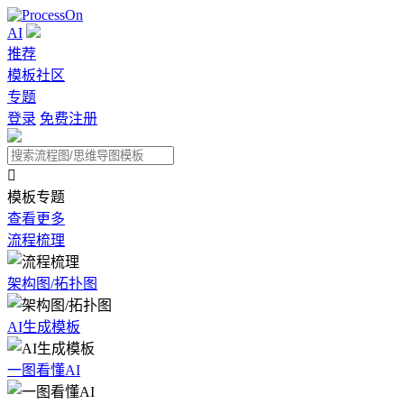
AI
推荐
模板社区
专题
登录
免费注册

模板专题
查看更多
流程梳理
架构图/拓扑图
AI生成模板
一图看懂AI