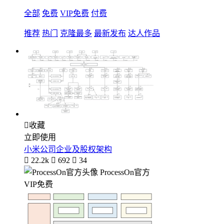
全部
免费
VIP免费
付费
推荐
热门
克隆最多
最新发布
达人作品

收藏
立即使用
小米公司企业及股权架构

22.2k

692

34
ProcessOn官方
VIP免费