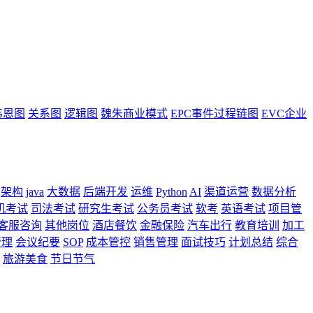
韦恩图
关系图
逻辑图
魏朱商业模式
EPC事件过程链图
EVC企业
架构
java
大数据
后端开发
运维
Python
AI
渠道运营
数据分析
机考试
司法考试
研究生考试
公务员考试
软考
英语考试
项目管
客服咨询
其他岗位
酒店餐饮
金融保险
汽车出行
教育培训
加工
管理
会议纪要
SOP
成本管控
销售管理
面试技巧
计划总结
综合
旅游美食
节日节气