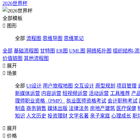
2026世界杯
全部模板

图形
全部
流程图
思维导图
思维笔记
全部
基础流程图
甘特图
ER图
UML图
网络拓扑图
组织结构-
价值链图
其他流程图

展开

场景
全部
UI设计
用户旅程地图
交互设计
原型规划
项目管理
新媒体运营
内容运营
短视频运营
活动运营
工具推荐
产
理师职业资格（PMP）
执业医师资格考试
会计职称考试
制造
商务销售
媒体出版
法律法务
房地产建筑
医疗保健
知识
人文历史
投资理财
文学名著
亲子家庭
心理成长
职

展开

价格