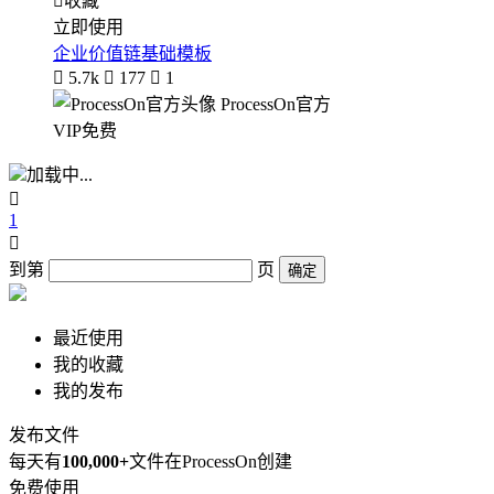

收藏
立即使用
企业价值链基础模板

5.7k

177

1
ProcessOn官方
VIP免费
加载中...

1

到第
页
确定
最近使用
我的收藏
我的发布
发布文件
每天有
100,000+
文件在ProcessOn创建
免费使用