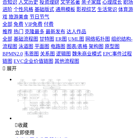
合知识
人文历史
投资理财
文学名著
亲子家庭
心理成长
职场
进阶
个性风格
基础版式
通用模板
影视综艺
生活常识
体育游
戏
旅游美食
节日节气
全部
免费
VIP免费
付费
推荐
热门
克隆最多
最新发布
达人作品
全部
基础流程图
甘特图
ER图
UML图
网络拓扑图
组织结构-
流程图
泳道图
平面图
电路图
图表/表格
架构图
原型图
BPMN2.0
韦恩图
关系图
逻辑图
魏朱商业模式
EPC事件过程
链图
EVC企业价值链图
其他流程图

展开

收藏
立即使用