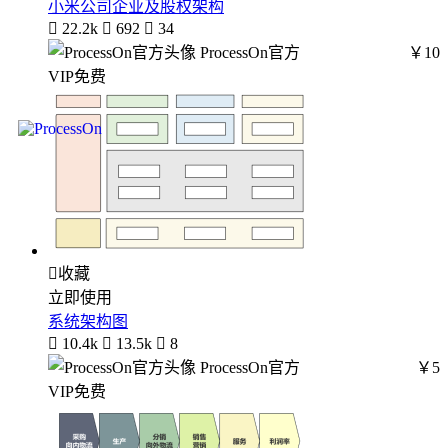
小米公司企业及股权架构

22.2k

692

34
ProcessOn官方
￥10
VIP免费

收藏
立即使用
系统架构图

10.4k

13.5k

8
ProcessOn官方
￥5
VIP免费