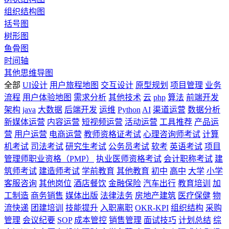
组织结构图
括号图
树形图
鱼骨图
时间轴
其他思维导图
全部
UI设计
用户旅程地图
交互设计
原型规划
项目管理
业务
流程
用户体验地图
需求分析
其他技术
云
php
算法
前端开发
架构
java
大数据
后端开发
运维
Python
AI
渠道运营
数据分析
新媒体运营
内容运营
短视频运营
活动运营
工具推荐
产品运
营
用户运营
电商运营
教师资格证考试
心理咨询师考试
计算
机考试
司法考试
研究生考试
公务员考试
软考
英语考试
项目
管理师职业资格（PMP）
执业医师资格考试
会计职称考试
建
筑师考试
建造师考试
学前教育
其他教育
初中
高中
大学
小学
客服咨询
其他岗位
酒店餐饮
金融保险
汽车出行
教育培训
加
工制造
商务销售
媒体出版
法律法务
房地产建筑
医疗保健
物
流快递
团建培训
技能提升
入职离职
OKR-KPI
组织结构
采购
管理
会议纪要
SOP
成本管控
销售管理
面试技巧
计划总结
综