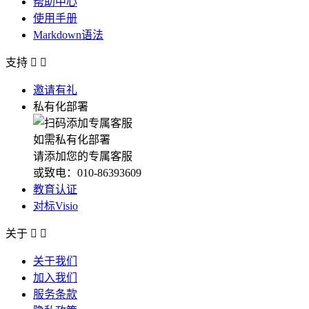
帮助中心
使用手册
Markdown语法
支持


邀请有礼
私有化部署
如需私有化部署
请添加您的专属客服
或致电：010-86393609
教育认证
对标Visio
关于


关于我们
加入我们
服务条款