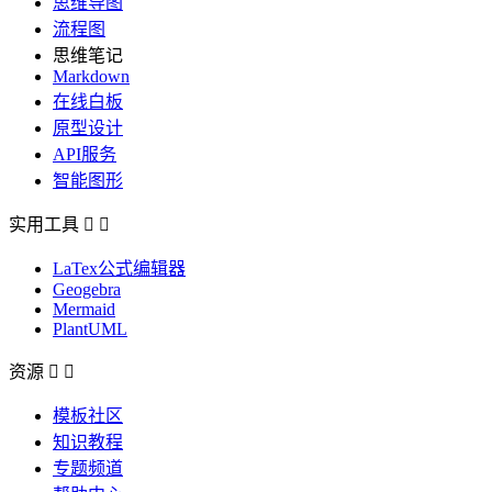
思维导图
流程图
思维笔记
Markdown
在线白板
原型设计
API服务
智能图形
实用工具


LaTex公式编辑器
Geogebra
Mermaid
PlantUML
资源


模板社区
知识教程
专题频道