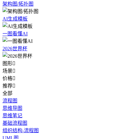
架构图/拓扑图
AI生成模板
一图看懂AI
2026世界杯
图形

场景

价格

推荐

全部
流程图
思维导图
思维笔记
基础流程图
组织结构-流程图
UML图