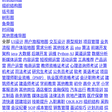
组织结构图
括号图
树形图
鱼骨图
时间轴
其他思维导图
全部
UI设计
用户旅程地图
交互设计
原型规划
项目管理
业务
流程
用户体验地图
需求分析
其他技术
云
php
算法
前端开发
架构
java
大数据
后端开发
运维
Python
AI
渠道运营
数据分析
新媒体运营
内容运营
短视频运营
活动运营
工具推荐
产品运
营
用户运营
电商运营
教师资格证考试
心理咨询师考试
计算
机考试
司法考试
研究生考试
公务员考试
软考
英语考试
项目
管理师职业资格（PMP）
执业医师资格考试
会计职称考试
建
筑师考试
建造师考试
学前教育
其他教育
初中
高中
大学
小学
客服咨询
其他岗位
酒店餐饮
金融保险
汽车出行
教育培训
加
工制造
商务销售
媒体出版
法律法务
房地产建筑
医疗保健
物
流快递
团建培训
技能提升
入职离职
OKR-KPI
组织结构
采购
管理
会议纪要
SOP
成本管控
销售管理
面试技巧
计划总结
综