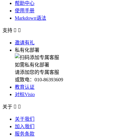
帮助中心
使用手册
Markdown语法
支持


邀请有礼
私有化部署
如需私有化部署
请添加您的专属客服
或致电：010-86393609
教育认证
对标Visio
关于


关于我们
加入我们
服务条款