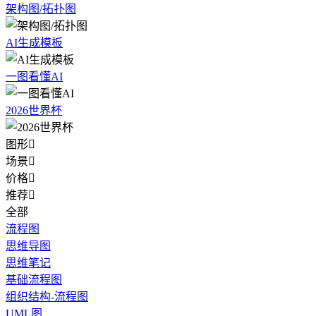
架构图/拓扑图
AI生成模板
一图看懂AI
2026世界杯
图形

场景

价格

推荐

全部
流程图
思维导图
思维笔记
基础流程图
组织结构-流程图
UML图