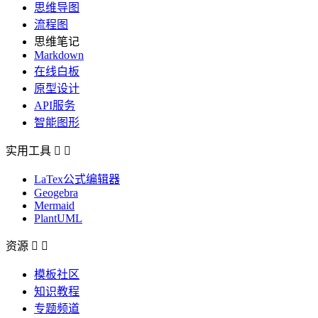
思维导图
流程图
思维笔记
Markdown
在线白板
原型设计
API服务
智能图形
实用工具


LaTex公式编辑器
Geogebra
Mermaid
PlantUML
资源


模板社区
知识教程
专题频道