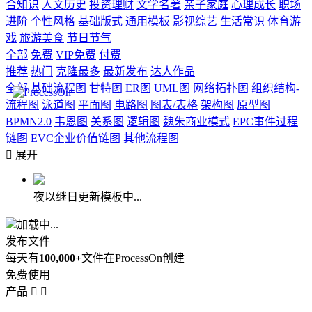
合知识
人文历史
投资理财
文学名著
亲子家庭
心理成长
职场
进阶
个性风格
基础版式
通用模板
影视综艺
生活常识
体育游
戏
旅游美食
节日节气
全部
免费
VIP免费
付费
推荐
热门
克隆最多
最新发布
达人作品
全部
基础流程图
甘特图
ER图
UML图
网络拓扑图
组织结构-
流程图
泳道图
平面图
电路图
图表/表格
架构图
原型图
BPMN2.0
韦恩图
关系图
逻辑图
魏朱商业模式
EPC事件过程
链图
EVC企业价值链图
其他流程图

展开
夜以继日更新模板中...
加载中...
发布文件
每天有
100,000+
文件在ProcessOn创建
免费使用
产品

