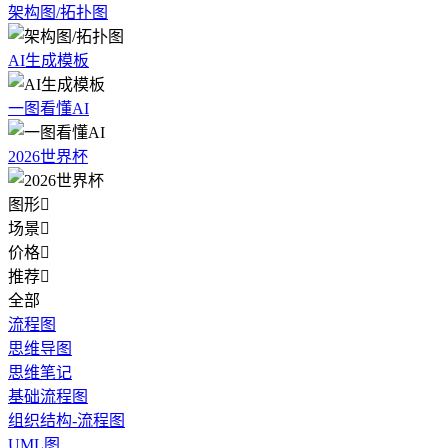
架构图/拓扑图
AI生成模板
一图看懂AI
2026世界杯
图形

场景

价格

推荐

全部
流程图
思维导图
思维笔记
基础流程图
组织结构-流程图
UML图