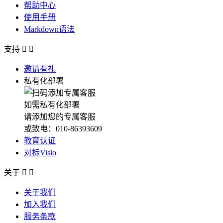
帮助中心
使用手册
Markdown语法
支持


邀请有礼
私有化部署
如需私有化部署
请添加您的专属客服
或致电：010-86393609
教育认证
对标Visio
关于


关于我们
加入我们
服务条款