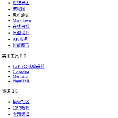
思维导图
流程图
思维笔记
Markdown
在线白板
原型设计
API服务
智能图形
实用工具


LaTex公式编辑器
Geogebra
Mermaid
PlantUML
资源


模板社区
知识教程
专题频道