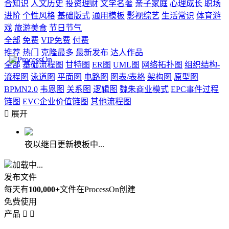
合知识
人文历史
投资理财
文学名著
亲子家庭
心理成长
职场
进阶
个性风格
基础版式
通用模板
影视综艺
生活常识
体育游
戏
旅游美食
节日节气
全部
免费
VIP免费
付费
推荐
热门
克隆最多
最新发布
达人作品
全部
基础流程图
甘特图
ER图
UML图
网络拓扑图
组织结构-
流程图
泳道图
平面图
电路图
图表/表格
架构图
原型图
BPMN2.0
韦恩图
关系图
逻辑图
魏朱商业模式
EPC事件过程
链图
EVC企业价值链图
其他流程图

展开
夜以继日更新模板中...
加载中...
发布文件
每天有
100,000+
文件在ProcessOn创建
免费使用
产品

