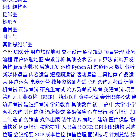
组织结构图
括号图
树形图
鱼骨图
时间轴
其他思维导图
全部
UI设计
用户旅程地图
交互设计
原型规划
项目管理
业务
流程
用户体验地图
需求分析
其他技术
云
php
算法
前端开发
架构
java
大数据
后端开发
运维
Python
AI
渠道运营
数据分析
新媒体运营
内容运营
短视频运营
活动运营
工具推荐
产品运
营
用户运营
电商运营
教师资格证考试
心理咨询师考试
计算
机考试
司法考试
研究生考试
公务员考试
软考
英语考试
项目
管理师职业资格（PMP）
执业医师资格考试
会计职称考试
建
筑师考试
建造师考试
学前教育
其他教育
初中
高中
大学
小学
客服咨询
其他岗位
酒店餐饮
金融保险
汽车出行
教育培训
加
工制造
商务销售
媒体出版
法律法务
房地产建筑
医疗保健
物
流快递
团建培训
技能提升
入职离职
OKR-KPI
组织结构
采购
管理
会议纪要
SOP
成本管控
销售管理
面试技巧
计划总结
综