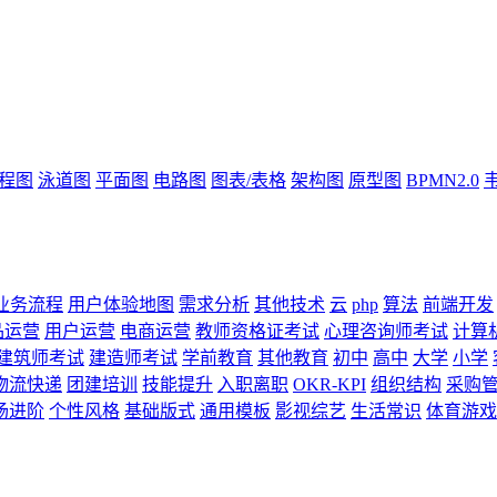
流程图
泳道图
平面图
电路图
图表/表格
架构图
原型图
BPMN2.0
业务流程
用户体验地图
需求分析
其他技术
云
php
算法
前端开发
品运营
用户运营
电商运营
教师资格证考试
心理咨询师考试
计算
建筑师考试
建造师考试
学前教育
其他教育
初中
高中
大学
小学
物流快递
团建培训
技能提升
入职离职
OKR-KPI
组织结构
采购
场进阶
个性风格
基础版式
通用模板
影视综艺
生活常识
体育游戏