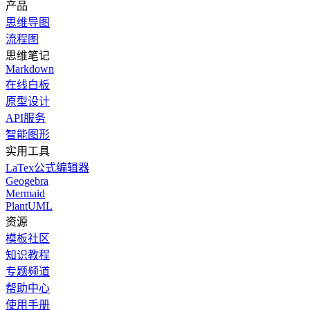
产品
思维导图
流程图
思维笔记
Markdown
在线白板
原型设计
API服务
智能图形
实用工具
LaTex公式编辑器
Geogebra
Mermaid
PlantUML
资源
模板社区
知识教程
专题频道
帮助中心
使用手册