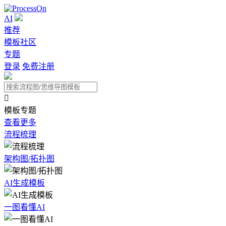
AI
推荐
模板社区
专题
登录
免费注册

模板专题
查看更多
流程梳理
架构图/拓扑图
AI生成模板
一图看懂AI