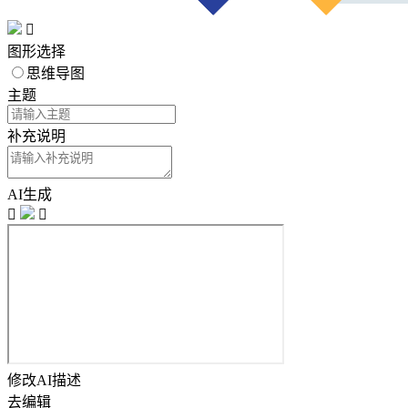

图形选择
思维导图
主题
补充说明
AI生成


修改AI描述
去编辑