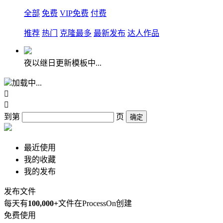
全部
免费
VIP免费
付费
推荐
热门
克隆最多
最新发布
达人作品
夜以继日更新模板中...
加载中...


到第
页
确定
最近使用
我的收藏
我的发布
发布文件
每天有
100,000+
文件在ProcessOn创建
免费使用