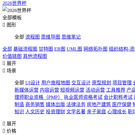
2026世界杯
全部模板

图形
全部
流程图
思维导图
思维笔记
全部
基础流程图
甘特图
ER图
UML图
网络拓扑图
组织结构-
价值链图
其他流程图

展开

场景
全部
UI设计
用户旅程地图
交互设计
原型规划
项目管理
新媒体运营
内容运营
短视频运营
活动运营
工具推荐
产
理师职业资格（PMP）
执业医师资格考试
会计职称考试
制造
商务销售
媒体出版
法律法务
房地产建筑
医疗保健
知识
人文历史
投资理财
文学名著
亲子家庭
心理成长
职

展开

价格