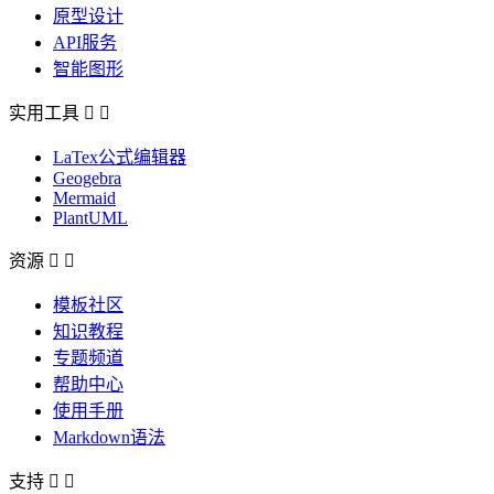
原型设计
API服务
智能图形
实用工具


LaTex公式编辑器
Geogebra
Mermaid
PlantUML
资源


模板社区
知识教程
专题频道
帮助中心
使用手册
Markdown语法
支持

