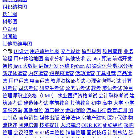
组织结构图
括号图
树形图
鱼骨图
时间轴
其他思维导图
全部
UI设计
用户旅程地图
交互设计
原型规划
项目管理
业务
流程
用户体验地图
需求分析
其他技术
云
php
算法
前端开发
架构
java
大数据
后端开发
运维
Python
AI
渠道运营
数据分析
新媒体运营
内容运营
短视频运营
活动运营
工具推荐
产品运
营
用户运营
电商运营
教师资格证考试
心理咨询师考试
计算
机考试
司法考试
研究生考试
公务员考试
软考
英语考试
项目
管理师职业资格（PMP）
执业医师资格考试
会计职称考试
建
筑师考试
建造师考试
学前教育
其他教育
初中
高中
大学
小学
客服咨询
其他岗位
酒店餐饮
金融保险
汽车出行
教育培训
加
工制造
商务销售
媒体出版
法律法务
房地产建筑
医疗保健
物
流快递
团建培训
技能提升
入职离职
OKR-KPI
组织结构
采购
管理
会议纪要
SOP
成本管控
销售管理
面试技巧
计划总结
综