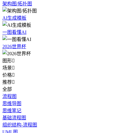
架构图/拓扑图
AI生成模板
一图看懂AI
2026世界杯
图形

场景

价格

推荐

全部
流程图
思维导图
思维笔记
基础流程图
组织结构-流程图
UML图