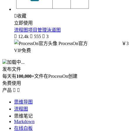

收藏
立即使用
流程图项目管理泳道图

12.4k

555

3
ProcessOn官方
￥3
VIP免费
加载中...
发布文件
每天有
100,000+
文件在ProcessOn创建
免费使用
产品


思维导图
流程图
思维笔记
Markdown
在线白板