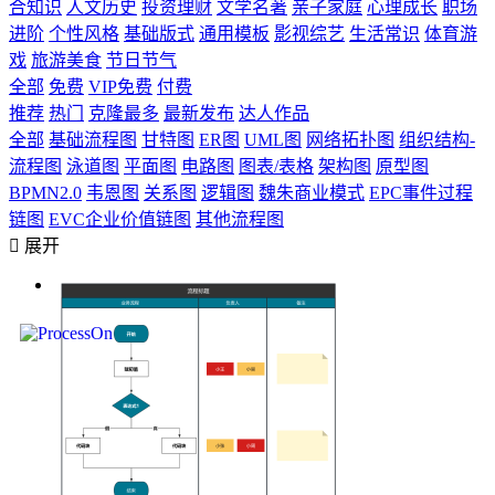
合知识
人文历史
投资理财
文学名著
亲子家庭
心理成长
职场
进阶
个性风格
基础版式
通用模板
影视综艺
生活常识
体育游
戏
旅游美食
节日节气
全部
免费
VIP免费
付费
推荐
热门
克隆最多
最新发布
达人作品
全部
基础流程图
甘特图
ER图
UML图
网络拓扑图
组织结构-
流程图
泳道图
平面图
电路图
图表/表格
架构图
原型图
BPMN2.0
韦恩图
关系图
逻辑图
魏朱商业模式
EPC事件过程
链图
EVC企业价值链图
其他流程图

展开