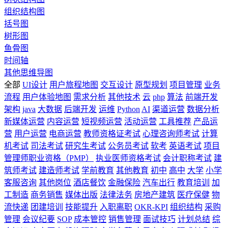
组织结构图
括号图
树形图
鱼骨图
时间轴
其他思维导图
全部
UI设计
用户旅程地图
交互设计
原型规划
项目管理
业务
流程
用户体验地图
需求分析
其他技术
云
php
算法
前端开发
架构
java
大数据
后端开发
运维
Python
AI
渠道运营
数据分析
新媒体运营
内容运营
短视频运营
活动运营
工具推荐
产品运
营
用户运营
电商运营
教师资格证考试
心理咨询师考试
计算
机考试
司法考试
研究生考试
公务员考试
软考
英语考试
项目
管理师职业资格（PMP）
执业医师资格考试
会计职称考试
建
筑师考试
建造师考试
学前教育
其他教育
初中
高中
大学
小学
客服咨询
其他岗位
酒店餐饮
金融保险
汽车出行
教育培训
加
工制造
商务销售
媒体出版
法律法务
房地产建筑
医疗保健
物
流快递
团建培训
技能提升
入职离职
OKR-KPI
组织结构
采购
管理
会议纪要
SOP
成本管控
销售管理
面试技巧
计划总结
综