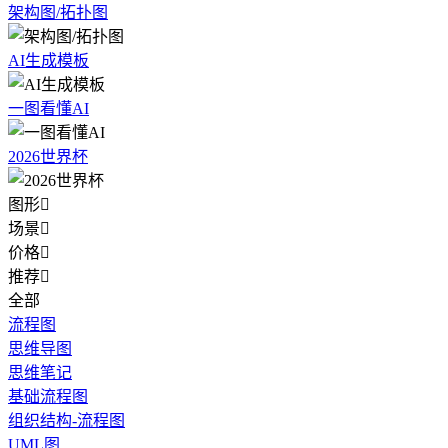
架构图/拓扑图
AI生成模板
一图看懂AI
2026世界杯
图形

场景

价格

推荐

全部
流程图
思维导图
思维笔记
基础流程图
组织结构-流程图
UML图