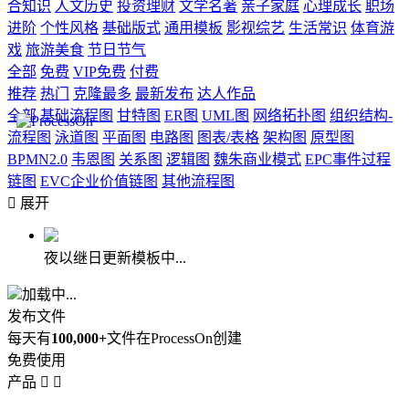
合知识
人文历史
投资理财
文学名著
亲子家庭
心理成长
职场
进阶
个性风格
基础版式
通用模板
影视综艺
生活常识
体育游
戏
旅游美食
节日节气
全部
免费
VIP免费
付费
推荐
热门
克隆最多
最新发布
达人作品
全部
基础流程图
甘特图
ER图
UML图
网络拓扑图
组织结构-
流程图
泳道图
平面图
电路图
图表/表格
架构图
原型图
BPMN2.0
韦恩图
关系图
逻辑图
魏朱商业模式
EPC事件过程
链图
EVC企业价值链图
其他流程图

展开
夜以继日更新模板中...
加载中...
发布文件
每天有
100,000+
文件在ProcessOn创建
免费使用
产品

