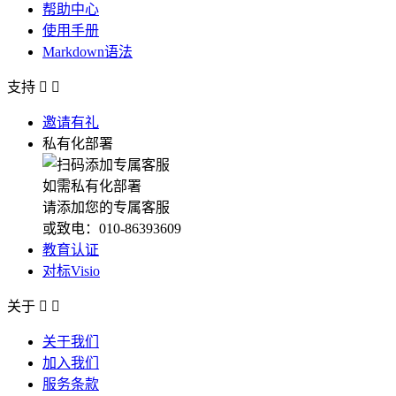
帮助中心
使用手册
Markdown语法
支持


邀请有礼
私有化部署
如需私有化部署
请添加您的专属客服
或致电：010-86393609
教育认证
对标Visio
关于


关于我们
加入我们
服务条款