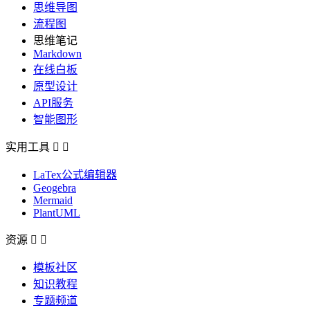
思维导图
流程图
思维笔记
Markdown
在线白板
原型设计
API服务
智能图形
实用工具


LaTex公式编辑器
Geogebra
Mermaid
PlantUML
资源


模板社区
知识教程
专题频道