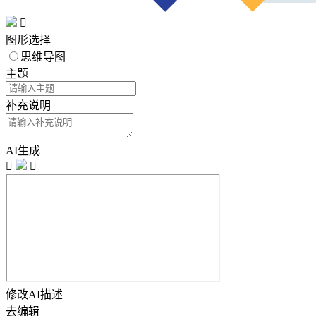

图形选择
思维导图
主题
补充说明
AI生成


修改AI描述
去编辑