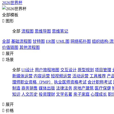
2026世界杯
全部模板

图形
全部
流程图
思维导图
思维笔记
全部
基础流程图
甘特图
ER图
UML图
网络拓扑图
组织结构-
价值链图
其他流程图

展开

场景
全部
UI设计
用户旅程地图
交互设计
原型规划
项目管理
新媒体运营
内容运营
短视频运营
活动运营
工具推荐
产
理师职业资格（PMP）
执业医师资格考试
会计职称考试
制造
商务销售
媒体出版
法律法务
房地产建筑
医疗保健
知识
人文历史
投资理财
文学名著
亲子家庭
心理成长
职

展开

价格