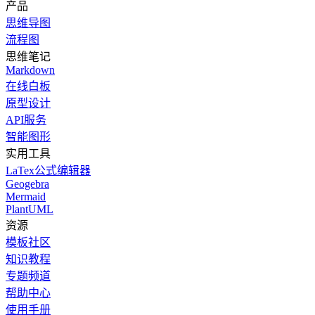
产品
思维导图
流程图
思维笔记
Markdown
在线白板
原型设计
API服务
智能图形
实用工具
LaTex公式编辑器
Geogebra
Mermaid
PlantUML
资源
模板社区
知识教程
专题频道
帮助中心
使用手册