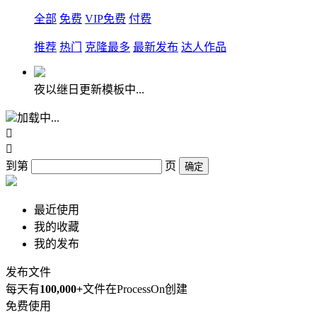
全部
免费
VIP免费
付费
推荐
热门
克隆最多
最新发布
达人作品
夜以继日更新模板中...
加载中...


到第
页
确定
最近使用
我的收藏
我的发布
发布文件
每天有
100,000+
文件在ProcessOn创建
免费使用