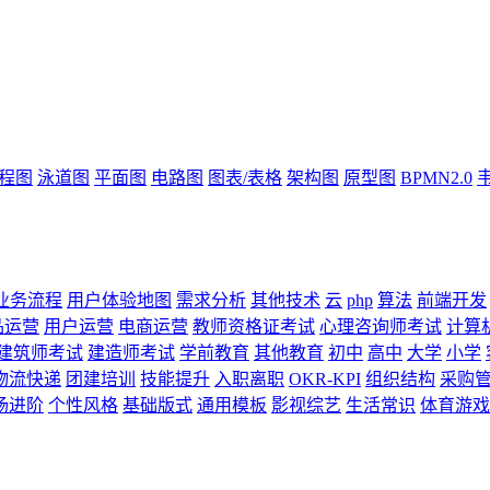
流程图
泳道图
平面图
电路图
图表/表格
架构图
原型图
BPMN2.0
业务流程
用户体验地图
需求分析
其他技术
云
php
算法
前端开发
品运营
用户运营
电商运营
教师资格证考试
心理咨询师考试
计算
建筑师考试
建造师考试
学前教育
其他教育
初中
高中
大学
小学
物流快递
团建培训
技能提升
入职离职
OKR-KPI
组织结构
采购
场进阶
个性风格
基础版式
通用模板
影视综艺
生活常识
体育游戏