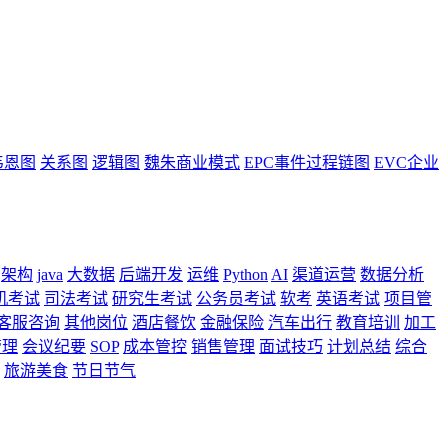
韦恩图
关系图
逻辑图
魏朱商业模式
EPC事件过程链图
EVC企业
架构
java
大数据
后端开发
运维
Python
AI
渠道运营
数据分析
机考试
司法考试
研究生考试
公务员考试
软考
英语考试
项目管
客服咨询
其他岗位
酒店餐饮
金融保险
汽车出行
教育培训
加工
管理
会议纪要
SOP
成本管控
销售管理
面试技巧
计划总结
综合
旅游美食
节日节气