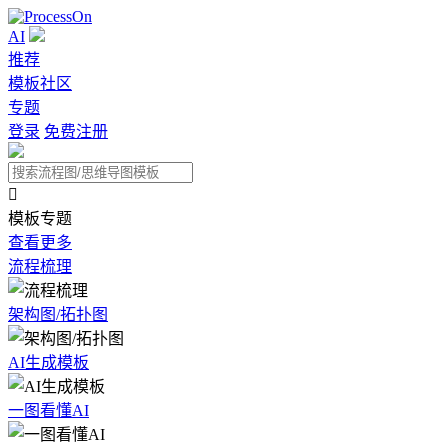
AI
推荐
模板社区
专题
登录
免费注册

模板专题
查看更多
流程梳理
架构图/拓扑图
AI生成模板
一图看懂AI