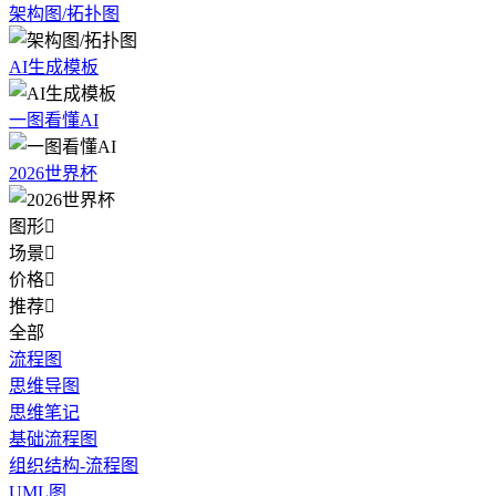
架构图/拓扑图
AI生成模板
一图看懂AI
2026世界杯
图形

场景

价格

推荐

全部
流程图
思维导图
思维笔记
基础流程图
组织结构-流程图
UML图