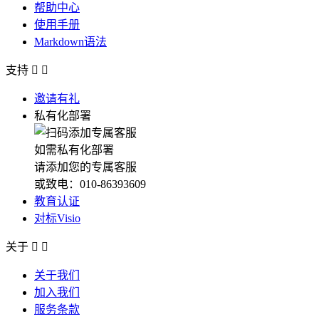
帮助中心
使用手册
Markdown语法
支持


邀请有礼
私有化部署
如需私有化部署
请添加您的专属客服
或致电：010-86393609
教育认证
对标Visio
关于


关于我们
加入我们
服务条款