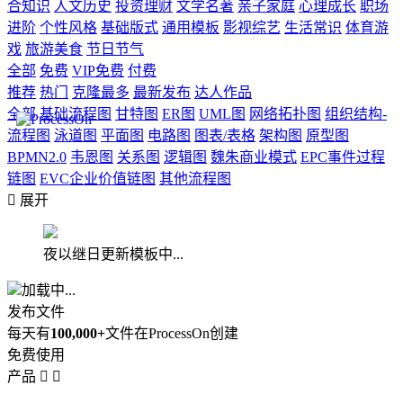
合知识
人文历史
投资理财
文学名著
亲子家庭
心理成长
职场
进阶
个性风格
基础版式
通用模板
影视综艺
生活常识
体育游
戏
旅游美食
节日节气
全部
免费
VIP免费
付费
推荐
热门
克隆最多
最新发布
达人作品
全部
基础流程图
甘特图
ER图
UML图
网络拓扑图
组织结构-
流程图
泳道图
平面图
电路图
图表/表格
架构图
原型图
BPMN2.0
韦恩图
关系图
逻辑图
魏朱商业模式
EPC事件过程
链图
EVC企业价值链图
其他流程图

展开
夜以继日更新模板中...
加载中...
发布文件
每天有
100,000+
文件在ProcessOn创建
免费使用
产品

