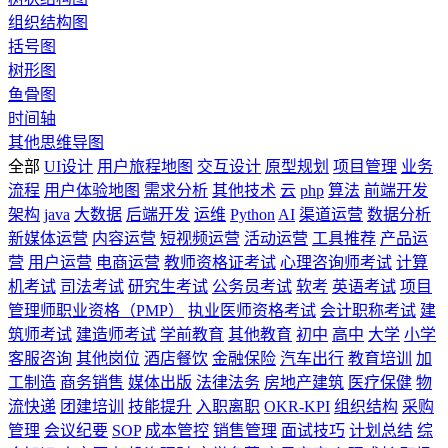
组织结构图
括号图
树形图
鱼骨图
时间轴
其他思维导图
全部
UI设计
用户旅程地图
交互设计
原型规划
项目管理
业务
流程
用户体验地图
需求分析
其他技术
云
php
算法
前端开发
架构
java
大数据
后端开发
运维
Python
AI
渠道运营
数据分析
新媒体运营
内容运营
短视频运营
活动运营
工具推荐
产品运
营
用户运营
电商运营
教师资格证考试
心理咨询师考试
计算
机考试
司法考试
研究生考试
公务员考试
软考
英语考试
项目
管理师职业资格（PMP）
执业医师资格考试
会计职称考试
建
筑师考试
建造师考试
学前教育
其他教育
初中
高中
大学
小学
客服咨询
其他岗位
酒店餐饮
金融保险
汽车出行
教育培训
加
工制造
商务销售
媒体出版
法律法务
房地产建筑
医疗保健
物
流快递
团建培训
技能提升
入职离职
OKR-KPI
组织结构
采购
管理
会议纪要
SOP
成本管控
销售管理
面试技巧
计划总结
综