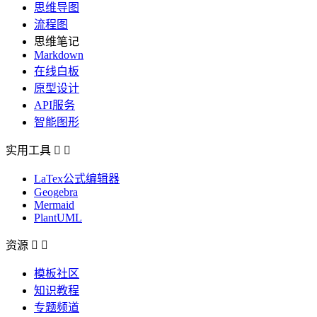
思维导图
流程图
思维笔记
Markdown
在线白板
原型设计
API服务
智能图形
实用工具


LaTex公式编辑器
Geogebra
Mermaid
PlantUML
资源


模板社区
知识教程
专题频道