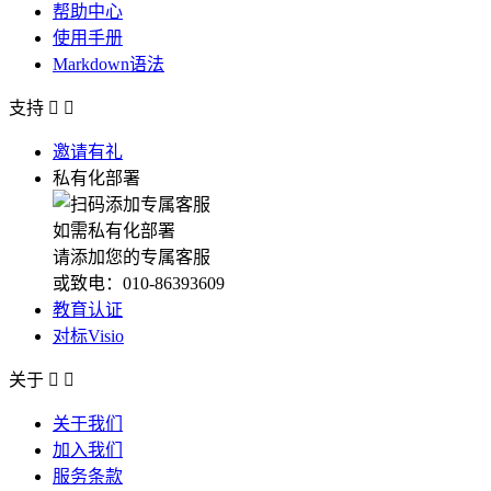
帮助中心
使用手册
Markdown语法
支持


邀请有礼
私有化部署
如需私有化部署
请添加您的专属客服
或致电：010-86393609
教育认证
对标Visio
关于


关于我们
加入我们
服务条款