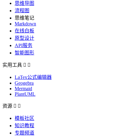
思维导图
流程图
思维笔记
Markdown
在线白板
原型设计
API服务
智能图形
实用工具


LaTex公式编辑器
Geogebra
Mermaid
PlantUML
资源


模板社区
知识教程
专题频道