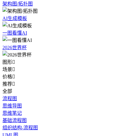
架构图/拓扑图
AI生成模板
一图看懂AI
2026世界杯
图形

场景

价格

推荐

全部
流程图
思维导图
思维笔记
基础流程图
组织结构-流程图
UML图