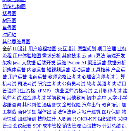
组织结构图
括号图
树形图
鱼骨图
时间轴
其他思维导图
全部
UI设计
用户旅程地图
交互设计
原型规划
项目管理
业务
流程
用户体验地图
需求分析
其他技术
云
php
算法
前端开发
架构
java
大数据
后端开发
运维
Python
AI
渠道运营
数据分析
新媒体运营
内容运营
短视频运营
活动运营
工具推荐
产品运
营
用户运营
电商运营
教师资格证考试
心理咨询师考试
计算
机考试
司法考试
研究生考试
公务员考试
软考
英语考试
项目
管理师职业资格（PMP）
执业医师资格考试
会计职称考试
建
筑师考试
建造师考试
学前教育
其他教育
初中
高中
大学
小学
客服咨询
其他岗位
酒店餐饮
金融保险
汽车出行
教育培训
加
工制造
商务销售
媒体出版
法律法务
房地产建筑
医疗保健
物
流快递
团建培训
技能提升
入职离职
OKR-KPI
组织结构
采购
管理
会议纪要
SOP
成本管控
销售管理
面试技巧
计划总结
综