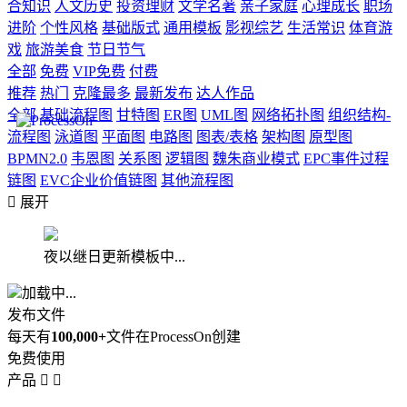
合知识
人文历史
投资理财
文学名著
亲子家庭
心理成长
职场
进阶
个性风格
基础版式
通用模板
影视综艺
生活常识
体育游
戏
旅游美食
节日节气
全部
免费
VIP免费
付费
推荐
热门
克隆最多
最新发布
达人作品
全部
基础流程图
甘特图
ER图
UML图
网络拓扑图
组织结构-
流程图
泳道图
平面图
电路图
图表/表格
架构图
原型图
BPMN2.0
韦恩图
关系图
逻辑图
魏朱商业模式
EPC事件过程
链图
EVC企业价值链图
其他流程图

展开
夜以继日更新模板中...
加载中...
发布文件
每天有
100,000+
文件在ProcessOn创建
免费使用
产品

