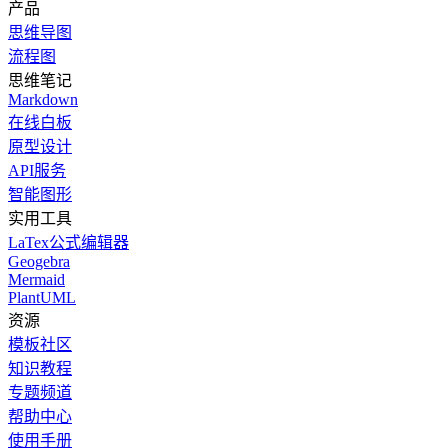
产品
思维导图
流程图
思维笔记
Markdown
在线白板
原型设计
API服务
智能图形
实用工具
LaTex公式编辑器
Geogebra
Mermaid
PlantUML
资源
模板社区
知识教程
专题频道
帮助中心
使用手册