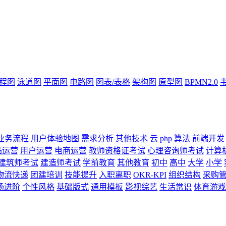
流程图
泳道图
平面图
电路图
图表/表格
架构图
原型图
BPMN2.0
业务流程
用户体验地图
需求分析
其他技术
云
php
算法
前端开发
品运营
用户运营
电商运营
教师资格证考试
心理咨询师考试
计算
建筑师考试
建造师考试
学前教育
其他教育
初中
高中
大学
小学
物流快递
团建培训
技能提升
入职离职
OKR-KPI
组织结构
采购
场进阶
个性风格
基础版式
通用模板
影视综艺
生活常识
体育游戏