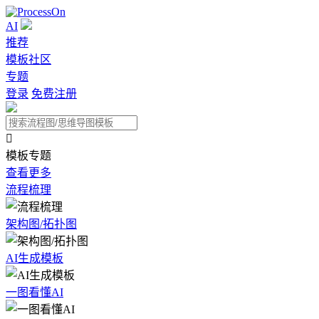
AI
推荐
模板社区
专题
登录
免费注册

模板专题
查看更多
流程梳理
架构图/拓扑图
AI生成模板
一图看懂AI