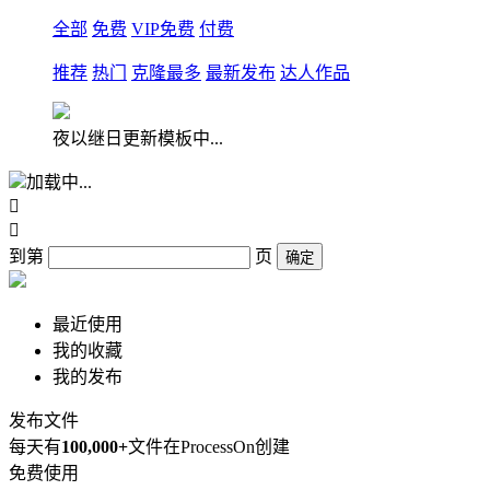
全部
免费
VIP免费
付费
推荐
热门
克隆最多
最新发布
达人作品
夜以继日更新模板中...
加载中...


到第
页
确定
最近使用
我的收藏
我的发布
发布文件
每天有
100,000+
文件在ProcessOn创建
免费使用