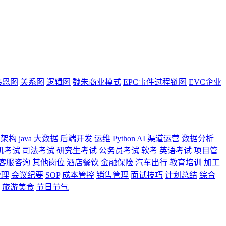
韦恩图
关系图
逻辑图
魏朱商业模式
EPC事件过程链图
EVC企业
架构
java
大数据
后端开发
运维
Python
AI
渠道运营
数据分析
机考试
司法考试
研究生考试
公务员考试
软考
英语考试
项目管
客服咨询
其他岗位
酒店餐饮
金融保险
汽车出行
教育培训
加工
管理
会议纪要
SOP
成本管控
销售管理
面试技巧
计划总结
综合
旅游美食
节日节气