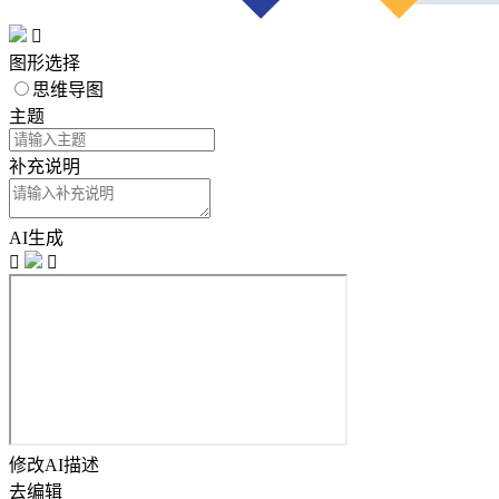

图形选择
思维导图
主题
补充说明
AI生成


修改AI描述
去编辑