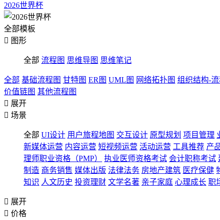
2026世界杯
全部模板

图形
全部
流程图
思维导图
思维笔记
全部
基础流程图
甘特图
ER图
UML图
网络拓扑图
组织结构-
价值链图
其他流程图

展开

场景
全部
UI设计
用户旅程地图
交互设计
原型规划
项目管理
新媒体运营
内容运营
短视频运营
活动运营
工具推荐
产
理师职业资格（PMP）
执业医师资格考试
会计职称考试
制造
商务销售
媒体出版
法律法务
房地产建筑
医疗保健
知识
人文历史
投资理财
文学名著
亲子家庭
心理成长
职

展开

价格