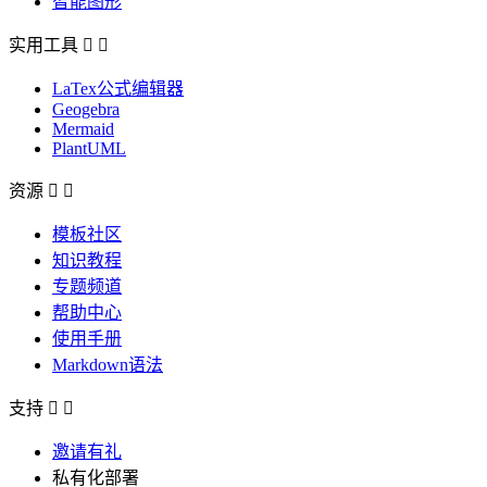
智能图形
实用工具


LaTex公式编辑器
Geogebra
Mermaid
PlantUML
资源


模板社区
知识教程
专题频道
帮助中心
使用手册
Markdown语法
支持


邀请有礼
私有化部署