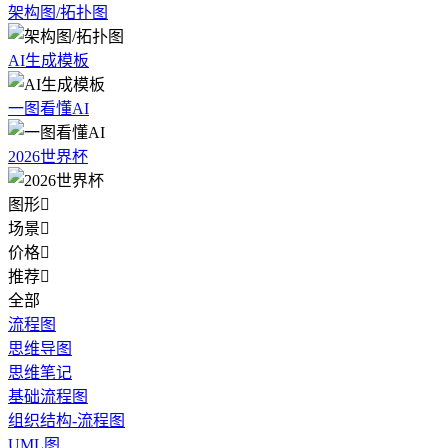
架构图/拓扑图
AI生成模板
一图看懂AI
2026世界杯
图形

场景

价格

推荐

全部
流程图
思维导图
思维笔记
基础流程图
组织结构-流程图
UML图