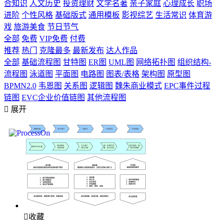
合知识
人文历史
投资理财
文学名著
亲子家庭
心理成长
职场
进阶
个性风格
基础版式
通用模板
影视综艺
生活常识
体育游
戏
旅游美食
节日节气
全部
免费
VIP免费
付费
推荐
热门
克隆最多
最新发布
达人作品
全部
基础流程图
甘特图
ER图
UML图
网络拓扑图
组织结构-
流程图
泳道图
平面图
电路图
图表/表格
架构图
原型图
BPMN2.0
韦恩图
关系图
逻辑图
魏朱商业模式
EPC事件过程
链图
EVC企业价值链图
其他流程图

展开

收藏