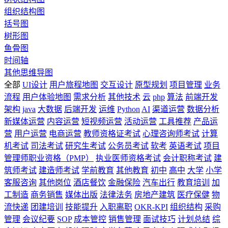
组织结构图
括号图
树形图
鱼骨图
时间轴
其他思维导图
全部
UI设计
用户旅程地图
交互设计
原型规划
项目管理
业务
流程
用户体验地图
需求分析
其他技术
云
php
算法
前端开发
架构
java
大数据
后端开发
运维
Python
AI
渠道运营
数据分析
新媒体运营
内容运营
短视频运营
活动运营
工具推荐
产品运
营
用户运营
电商运营
教师资格证考试
心理咨询师考试
计算
机考试
司法考试
研究生考试
公务员考试
软考
英语考试
项目
管理师职业资格（PMP）
执业医师资格考试
会计职称考试
建
筑师考试
建造师考试
学前教育
其他教育
初中
高中
大学
小学
客服咨询
其他岗位
酒店餐饮
金融保险
汽车出行
教育培训
加
工制造
商务销售
媒体出版
法律法务
房地产建筑
医疗保健
物
流快递
团建培训
技能提升
入职离职
OKR-KPI
组织结构
采购
管理
会议纪要
SOP
成本管控
销售管理
面试技巧
计划总结
综