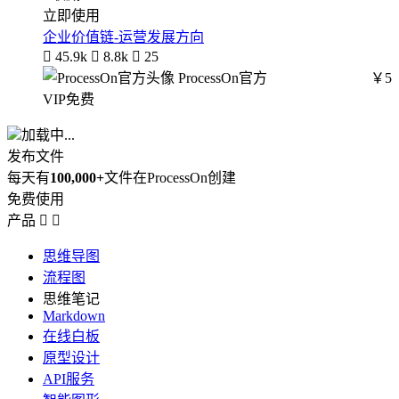
立即使用
企业价值链-运营发展方向

45.9k

8.8k

25
ProcessOn官方
￥5
VIP免费
加载中...
发布文件
每天有
100,000+
文件在ProcessOn创建
免费使用
产品


思维导图
流程图
思维笔记
Markdown
在线白板
原型设计
API服务