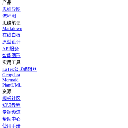
产品
思维导图
流程图
思维笔记
Markdown
在线白板
原型设计
API服务
智能图形
实用工具
LaTex公式编辑器
Geogebra
Mermaid
PlantUML
资源
模板社区
知识教程
专题频道
帮助中心
使用手册