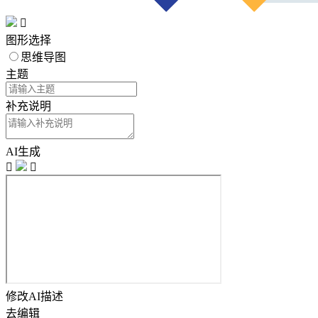

图形选择
思维导图
主题
补充说明
AI生成


修改AI描述
去编辑