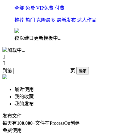
全部
免费
VIP免费
付费
推荐
热门
克隆最多
最新发布
达人作品
夜以继日更新模板中...
加载中...


到第
页
确定
最近使用
我的收藏
我的发布
发布文件
每天有
100,000+
文件在ProcessOn创建
免费使用