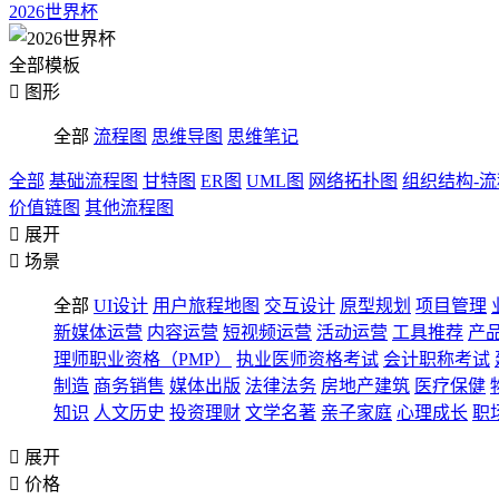
2026世界杯
全部模板

图形
全部
流程图
思维导图
思维笔记
全部
基础流程图
甘特图
ER图
UML图
网络拓扑图
组织结构-
价值链图
其他流程图

展开

场景
全部
UI设计
用户旅程地图
交互设计
原型规划
项目管理
新媒体运营
内容运营
短视频运营
活动运营
工具推荐
产
理师职业资格（PMP）
执业医师资格考试
会计职称考试
制造
商务销售
媒体出版
法律法务
房地产建筑
医疗保健
知识
人文历史
投资理财
文学名著
亲子家庭
心理成长
职

展开

价格