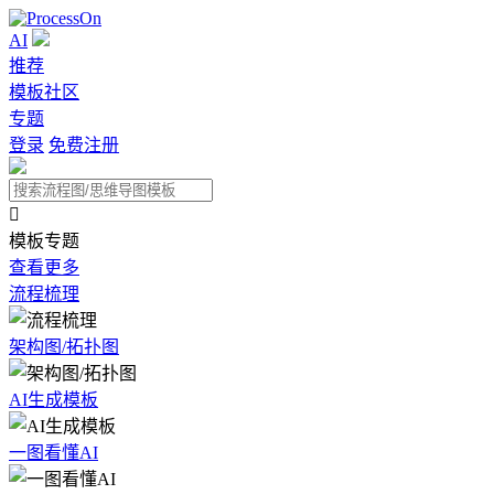
AI
推荐
模板社区
专题
登录
免费注册

模板专题
查看更多
流程梳理
架构图/拓扑图
AI生成模板
一图看懂AI