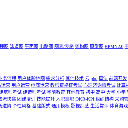
流程图
泳道图
平面图
电路图
图表/表格
架构图
原型图
BPMN2.0
业务流程
用户体验地图
需求分析
其他技术
云
php
算法
前端开发
品运营
用户运营
电商运营
教师资格证考试
心理咨询师考试
计算
建筑师考试
建造师考试
学前教育
其他教育
初中
高中
大学
小学
物流快递
团建培训
技能提升
入职离职
OKR-KPI
组织结构
采购
场进阶
个性风格
基础版式
通用模板
影视综艺
生活常识
体育游戏