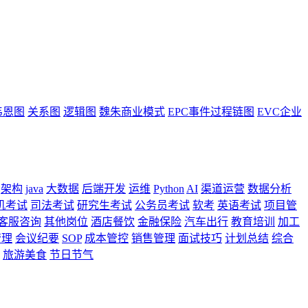
韦恩图
关系图
逻辑图
魏朱商业模式
EPC事件过程链图
EVC企业
架构
java
大数据
后端开发
运维
Python
AI
渠道运营
数据分析
机考试
司法考试
研究生考试
公务员考试
软考
英语考试
项目管
客服咨询
其他岗位
酒店餐饮
金融保险
汽车出行
教育培训
加工
管理
会议纪要
SOP
成本管控
销售管理
面试技巧
计划总结
综合
旅游美食
节日节气