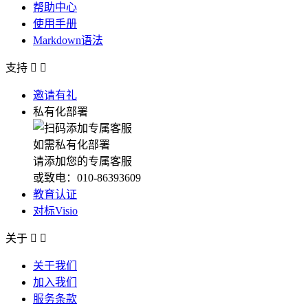
帮助中心
使用手册
Markdown语法
支持


邀请有礼
私有化部署
如需私有化部署
请添加您的专属客服
或致电：010-86393609
教育认证
对标Visio
关于


关于我们
加入我们
服务条款