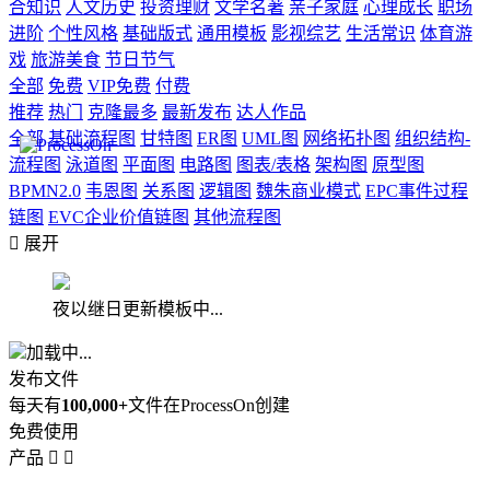
合知识
人文历史
投资理财
文学名著
亲子家庭
心理成长
职场
进阶
个性风格
基础版式
通用模板
影视综艺
生活常识
体育游
戏
旅游美食
节日节气
全部
免费
VIP免费
付费
推荐
热门
克隆最多
最新发布
达人作品
全部
基础流程图
甘特图
ER图
UML图
网络拓扑图
组织结构-
流程图
泳道图
平面图
电路图
图表/表格
架构图
原型图
BPMN2.0
韦恩图
关系图
逻辑图
魏朱商业模式
EPC事件过程
链图
EVC企业价值链图
其他流程图

展开
夜以继日更新模板中...
加载中...
发布文件
每天有
100,000+
文件在ProcessOn创建
免费使用
产品

