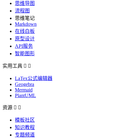
思维导图
流程图
思维笔记
Markdown
在线白板
原型设计
API服务
智能图形
实用工具


LaTex公式编辑器
Geogebra
Mermaid
PlantUML
资源


模板社区
知识教程
专题频道