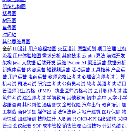
组织结构图
括号图
树形图
鱼骨图
时间轴
其他思维导图
全部
UI设计
用户旅程地图
交互设计
原型规划
项目管理
业务
流程
用户体验地图
需求分析
其他技术
云
php
算法
前端开发
架构
java
大数据
后端开发
运维
Python
AI
渠道运营
数据分析
新媒体运营
内容运营
短视频运营
活动运营
工具推荐
产品运
营
用户运营
电商运营
教师资格证考试
心理咨询师考试
计算
机考试
司法考试
研究生考试
公务员考试
软考
英语考试
项目
管理师职业资格（PMP）
执业医师资格考试
会计职称考试
建
筑师考试
建造师考试
学前教育
其他教育
初中
高中
大学
小学
客服咨询
其他岗位
酒店餐饮
金融保险
汽车出行
教育培训
加
工制造
商务销售
媒体出版
法律法务
房地产建筑
医疗保健
物
流快递
团建培训
技能提升
入职离职
OKR-KPI
组织结构
采购
管理
会议纪要
SOP
成本管控
销售管理
面试技巧
计划总结
综