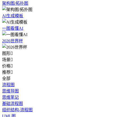
架构图/拓扑图
AI生成模板
一图看懂AI
2026世界杯
图形

场景

价格

推荐

全部
流程图
思维导图
思维笔记
基础流程图
组织结构-流程图
UML图