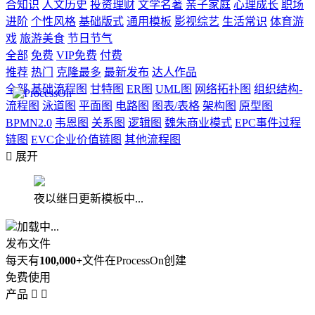
合知识
人文历史
投资理财
文学名著
亲子家庭
心理成长
职场
进阶
个性风格
基础版式
通用模板
影视综艺
生活常识
体育游
戏
旅游美食
节日节气
全部
免费
VIP免费
付费
推荐
热门
克隆最多
最新发布
达人作品
全部
基础流程图
甘特图
ER图
UML图
网络拓扑图
组织结构-
流程图
泳道图
平面图
电路图
图表/表格
架构图
原型图
BPMN2.0
韦恩图
关系图
逻辑图
魏朱商业模式
EPC事件过程
链图
EVC企业价值链图
其他流程图

展开
夜以继日更新模板中...
加载中...
发布文件
每天有
100,000+
文件在ProcessOn创建
免费使用
产品

