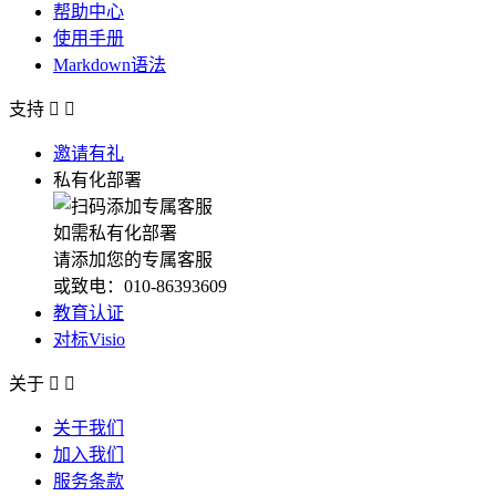
帮助中心
使用手册
Markdown语法
支持


邀请有礼
私有化部署
如需私有化部署
请添加您的专属客服
或致电：010-86393609
教育认证
对标Visio
关于


关于我们
加入我们
服务条款