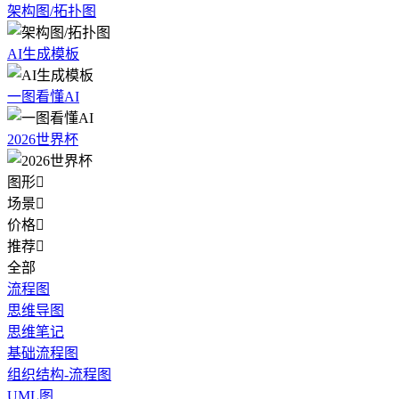
架构图/拓扑图
AI生成模板
一图看懂AI
2026世界杯
图形

场景

价格

推荐

全部
流程图
思维导图
思维笔记
基础流程图
组织结构-流程图
UML图