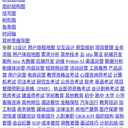
组织结构图
括号图
树形图
鱼骨图
时间轴
其他思维导图
全部
UI设计
用户旅程地图
交互设计
原型规划
项目管理
业务
流程
用户体验地图
需求分析
其他技术
云
php
算法
前端开发
架构
java
大数据
后端开发
运维
Python
AI
渠道运营
数据分析
新媒体运营
内容运营
短视频运营
活动运营
工具推荐
产品运
营
用户运营
电商运营
教师资格证考试
心理咨询师考试
计算
机考试
司法考试
研究生考试
公务员考试
软考
英语考试
项目
管理师职业资格（PMP）
执业医师资格考试
会计职称考试
建
筑师考试
建造师考试
学前教育
其他教育
初中
高中
大学
小学
客服咨询
其他岗位
酒店餐饮
金融保险
汽车出行
教育培训
加
工制造
商务销售
媒体出版
法律法务
房地产建筑
医疗保健
物
流快递
团建培训
技能提升
入职离职
OKR-KPI
组织结构
采购
管理
会议纪要
SOP
成本管控
销售管理
面试技巧
计划总结
综