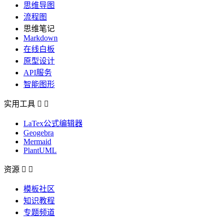
思维导图
流程图
思维笔记
Markdown
在线白板
原型设计
API服务
智能图形
实用工具


LaTex公式编辑器
Geogebra
Mermaid
PlantUML
资源


模板社区
知识教程
专题频道