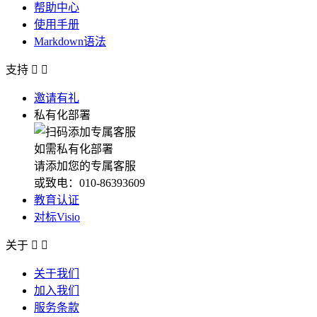
帮助中心
使用手册
Markdown语法
支持


邀请有礼
私有化部署
如需私有化部署
请添加您的专属客服
或致电：010-86393609
教育认证
对标Visio
关于


关于我们
加入我们
服务条款