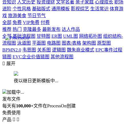
合知识
人文历史
投资理财
文学名著
亲子家庭
心理成长
职场
进阶
个性风格
基础版式
通用模板
影视综艺
生活常识
体育游
戏
旅游美食
节日节气
全部
免费
VIP免费
付费
推荐
热门
克隆最多
最新发布
达人作品
全部
基础流程图
甘特图
ER图
UML图
网络拓扑图
组织结构-
流程图
泳道图
平面图
电路图
图表/表格
架构图
原型图
BPMN2.0
韦恩图
关系图
逻辑图
魏朱商业模式
EPC事件过程
链图
EVC企业价值链图
其他流程图

展开
夜以继日更新模板中...
加载中...
发布文件
每天有
100,000+
文件在ProcessOn创建
免费使用
产品

