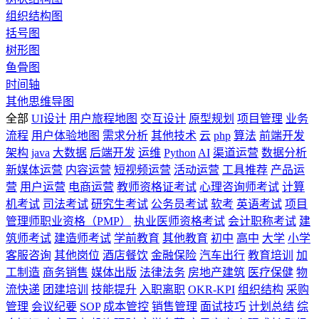
组织结构图
括号图
树形图
鱼骨图
时间轴
其他思维导图
全部
UI设计
用户旅程地图
交互设计
原型规划
项目管理
业务
流程
用户体验地图
需求分析
其他技术
云
php
算法
前端开发
架构
java
大数据
后端开发
运维
Python
AI
渠道运营
数据分析
新媒体运营
内容运营
短视频运营
活动运营
工具推荐
产品运
营
用户运营
电商运营
教师资格证考试
心理咨询师考试
计算
机考试
司法考试
研究生考试
公务员考试
软考
英语考试
项目
管理师职业资格（PMP）
执业医师资格考试
会计职称考试
建
筑师考试
建造师考试
学前教育
其他教育
初中
高中
大学
小学
客服咨询
其他岗位
酒店餐饮
金融保险
汽车出行
教育培训
加
工制造
商务销售
媒体出版
法律法务
房地产建筑
医疗保健
物
流快递
团建培训
技能提升
入职离职
OKR-KPI
组织结构
采购
管理
会议纪要
SOP
成本管控
销售管理
面试技巧
计划总结
综