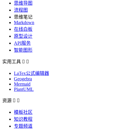
思维导图
流程图
思维笔记
Markdown
在线白板
原型设计
API服务
智能图形
实用工具


LaTex公式编辑器
Geogebra
Mermaid
PlantUML
资源


模板社区
知识教程
专题频道