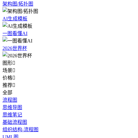
架构图/拓扑图
AI生成模板
一图看懂AI
2026世界杯
图形

场景

价格

推荐

全部
流程图
思维导图
思维笔记
基础流程图
组织结构-流程图
UML图