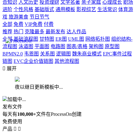
合知识
人文历史
投资理财
文学名著
亲子家庭
心理成长
职场
进阶
个性风格
基础版式
通用模板
影视综艺
生活常识
体育游
戏
旅游美食
节日节气
全部
免费
VIP免费
付费
推荐
热门
克隆最多
最新发布
达人作品
全部
基础流程图
甘特图
ER图
UML图
网络拓扑图
组织结构-
流程图
泳道图
平面图
电路图
图表/表格
架构图
原型图
BPMN2.0
韦恩图
关系图
逻辑图
魏朱商业模式
EPC事件过程
链图
EVC企业价值链图
其他流程图

展开
夜以继日更新模板中...
加载中...
发布文件
每天有
100,000+
文件在ProcessOn创建
免费使用
产品

