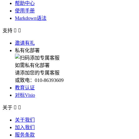
帮助中心
使用手册
Markdown语法
支持


邀请有礼
私有化部署
如需私有化部署
请添加您的专属客服
或致电：010-86393609
教育认证
对标Visio
关于


关于我们
加入我们
服务条款