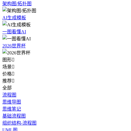
架构图/拓扑图
AI生成模板
一图看懂AI
2026世界杯
图形

场景

价格

推荐

全部
流程图
思维导图
思维笔记
基础流程图
组织结构-流程图
UML图