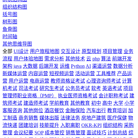
组织结构图
括号图
树形图
鱼骨图
时间轴
其他思维导图
全部
UI设计
用户旅程地图
交互设计
原型规划
项目管理
业务
流程
用户体验地图
需求分析
其他技术
云
php
算法
前端开发
架构
java
大数据
后端开发
运维
Python
AI
渠道运营
数据分析
新媒体运营
内容运营
短视频运营
活动运营
工具推荐
产品运
营
用户运营
电商运营
教师资格证考试
心理咨询师考试
计算
机考试
司法考试
研究生考试
公务员考试
软考
英语考试
项目
管理师职业资格（PMP）
执业医师资格考试
会计职称考试
建
筑师考试
建造师考试
学前教育
其他教育
初中
高中
大学
小学
客服咨询
其他岗位
酒店餐饮
金融保险
汽车出行
教育培训
加
工制造
商务销售
媒体出版
法律法务
房地产建筑
医疗保健
物
流快递
团建培训
技能提升
入职离职
OKR-KPI
组织结构
采购
管理
会议纪要
SOP
成本管控
销售管理
面试技巧
计划总结
综