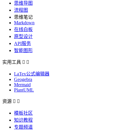
思维导图
流程图
思维笔记
Markdown
在线白板
原型设计
API服务
智能图形
实用工具


LaTex公式编辑器
Geogebra
Mermaid
PlantUML
资源


模板社区
知识教程
专题频道