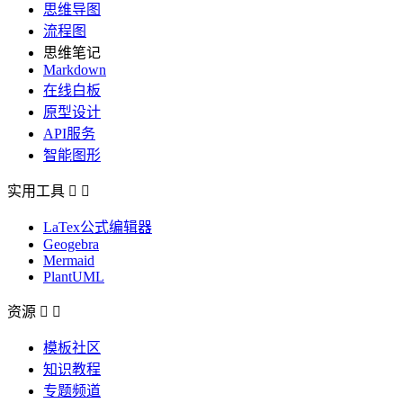
思维导图
流程图
思维笔记
Markdown
在线白板
原型设计
API服务
智能图形
实用工具


LaTex公式编辑器
Geogebra
Mermaid
PlantUML
资源


模板社区
知识教程
专题频道