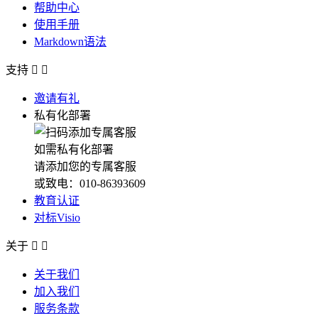
帮助中心
使用手册
Markdown语法
支持


邀请有礼
私有化部署
如需私有化部署
请添加您的专属客服
或致电：010-86393609
教育认证
对标Visio
关于


关于我们
加入我们
服务条款