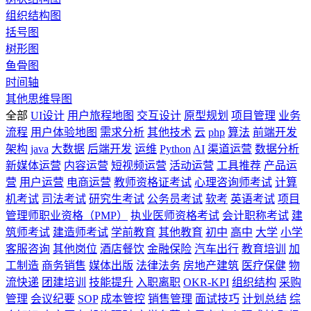
组织结构图
括号图
树形图
鱼骨图
时间轴
其他思维导图
全部
UI设计
用户旅程地图
交互设计
原型规划
项目管理
业务
流程
用户体验地图
需求分析
其他技术
云
php
算法
前端开发
架构
java
大数据
后端开发
运维
Python
AI
渠道运营
数据分析
新媒体运营
内容运营
短视频运营
活动运营
工具推荐
产品运
营
用户运营
电商运营
教师资格证考试
心理咨询师考试
计算
机考试
司法考试
研究生考试
公务员考试
软考
英语考试
项目
管理师职业资格（PMP）
执业医师资格考试
会计职称考试
建
筑师考试
建造师考试
学前教育
其他教育
初中
高中
大学
小学
客服咨询
其他岗位
酒店餐饮
金融保险
汽车出行
教育培训
加
工制造
商务销售
媒体出版
法律法务
房地产建筑
医疗保健
物
流快递
团建培训
技能提升
入职离职
OKR-KPI
组织结构
采购
管理
会议纪要
SOP
成本管控
销售管理
面试技巧
计划总结
综