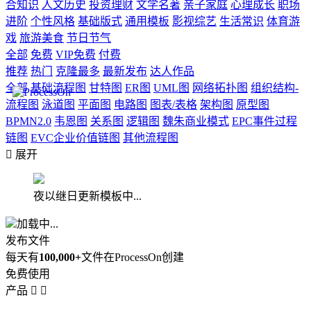
合知识
人文历史
投资理财
文学名著
亲子家庭
心理成长
职场
进阶
个性风格
基础版式
通用模板
影视综艺
生活常识
体育游
戏
旅游美食
节日节气
全部
免费
VIP免费
付费
推荐
热门
克隆最多
最新发布
达人作品
全部
基础流程图
甘特图
ER图
UML图
网络拓扑图
组织结构-
流程图
泳道图
平面图
电路图
图表/表格
架构图
原型图
BPMN2.0
韦恩图
关系图
逻辑图
魏朱商业模式
EPC事件过程
链图
EVC企业价值链图
其他流程图

展开
夜以继日更新模板中...
加载中...
发布文件
每天有
100,000+
文件在ProcessOn创建
免费使用
产品

