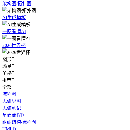
架构图/拓扑图
AI生成模板
一图看懂AI
2026世界杯
图形

场景

价格

推荐

全部
流程图
思维导图
思维笔记
基础流程图
组织结构-流程图
UML图