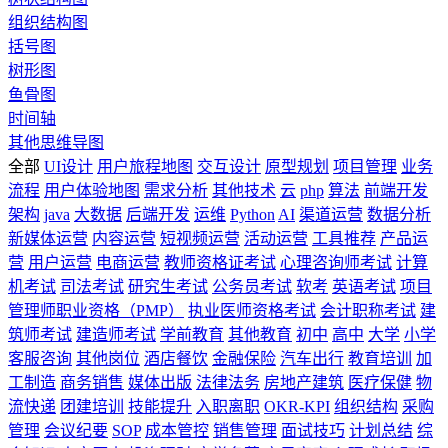
组织结构图
括号图
树形图
鱼骨图
时间轴
其他思维导图
全部
UI设计
用户旅程地图
交互设计
原型规划
项目管理
业务
流程
用户体验地图
需求分析
其他技术
云
php
算法
前端开发
架构
java
大数据
后端开发
运维
Python
AI
渠道运营
数据分析
新媒体运营
内容运营
短视频运营
活动运营
工具推荐
产品运
营
用户运营
电商运营
教师资格证考试
心理咨询师考试
计算
机考试
司法考试
研究生考试
公务员考试
软考
英语考试
项目
管理师职业资格（PMP）
执业医师资格考试
会计职称考试
建
筑师考试
建造师考试
学前教育
其他教育
初中
高中
大学
小学
客服咨询
其他岗位
酒店餐饮
金融保险
汽车出行
教育培训
加
工制造
商务销售
媒体出版
法律法务
房地产建筑
医疗保健
物
流快递
团建培训
技能提升
入职离职
OKR-KPI
组织结构
采购
管理
会议纪要
SOP
成本管控
销售管理
面试技巧
计划总结
综