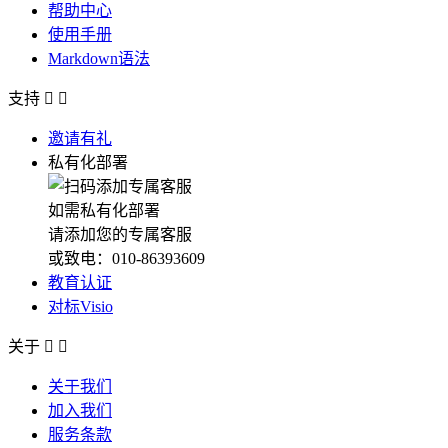
帮助中心
使用手册
Markdown语法
支持


邀请有礼
私有化部署
如需私有化部署
请添加您的专属客服
或致电：010-86393609
教育认证
对标Visio
关于


关于我们
加入我们
服务条款