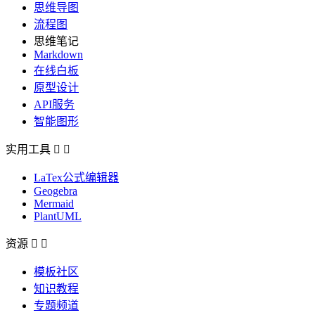
思维导图
流程图
思维笔记
Markdown
在线白板
原型设计
API服务
智能图形
实用工具


LaTex公式编辑器
Geogebra
Mermaid
PlantUML
资源


模板社区
知识教程
专题频道