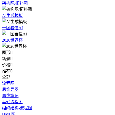
架构图/拓扑图
AI生成模板
一图看懂AI
2026世界杯
图形

场景

价格

推荐

全部
流程图
思维导图
思维笔记
基础流程图
组织结构-流程图
UML图