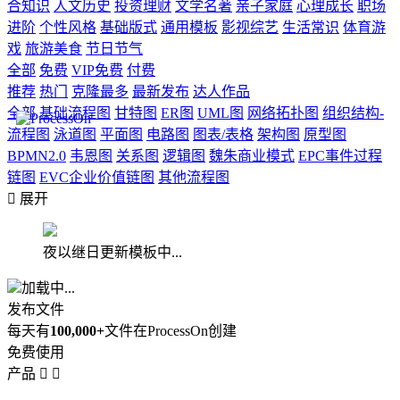
合知识
人文历史
投资理财
文学名著
亲子家庭
心理成长
职场
进阶
个性风格
基础版式
通用模板
影视综艺
生活常识
体育游
戏
旅游美食
节日节气
全部
免费
VIP免费
付费
推荐
热门
克隆最多
最新发布
达人作品
全部
基础流程图
甘特图
ER图
UML图
网络拓扑图
组织结构-
流程图
泳道图
平面图
电路图
图表/表格
架构图
原型图
BPMN2.0
韦恩图
关系图
逻辑图
魏朱商业模式
EPC事件过程
链图
EVC企业价值链图
其他流程图

展开
夜以继日更新模板中...
加载中...
发布文件
每天有
100,000+
文件在ProcessOn创建
免费使用
产品

