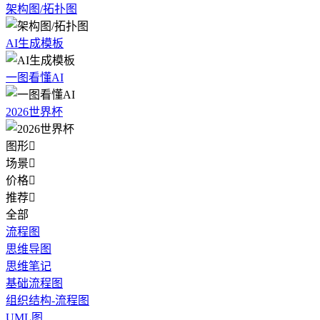
架构图/拓扑图
AI生成模板
一图看懂AI
2026世界杯
图形

场景

价格

推荐

全部
流程图
思维导图
思维笔记
基础流程图
组织结构-流程图
UML图