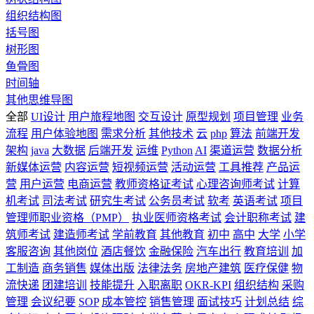
组织结构图
括号图
树形图
鱼骨图
时间轴
其他思维导图
全部
UI设计
用户旅程地图
交互设计
原型规划
项目管理
业务
流程
用户体验地图
需求分析
其他技术
云
php
算法
前端开发
架构
java
大数据
后端开发
运维
Python
AI
渠道运营
数据分析
新媒体运营
内容运营
短视频运营
活动运营
工具推荐
产品运
营
用户运营
电商运营
教师资格证考试
心理咨询师考试
计算
机考试
司法考试
研究生考试
公务员考试
软考
英语考试
项目
管理师职业资格（PMP）
执业医师资格考试
会计职称考试
建
筑师考试
建造师考试
学前教育
其他教育
初中
高中
大学
小学
客服咨询
其他岗位
酒店餐饮
金融保险
汽车出行
教育培训
加
工制造
商务销售
媒体出版
法律法务
房地产建筑
医疗保健
物
流快递
团建培训
技能提升
入职离职
OKR-KPI
组织结构
采购
管理
会议纪要
SOP
成本管控
销售管理
面试技巧
计划总结
综