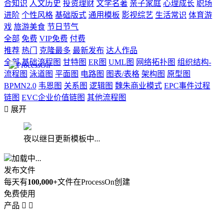
合知识
人文历史
投资理财
文学名著
亲子家庭
心理成长
职场
进阶
个性风格
基础版式
通用模板
影视综艺
生活常识
体育游
戏
旅游美食
节日节气
全部
免费
VIP免费
付费
推荐
热门
克隆最多
最新发布
达人作品
全部
基础流程图
甘特图
ER图
UML图
网络拓扑图
组织结构-
流程图
泳道图
平面图
电路图
图表/表格
架构图
原型图
BPMN2.0
韦恩图
关系图
逻辑图
魏朱商业模式
EPC事件过程
链图
EVC企业价值链图
其他流程图

展开
夜以继日更新模板中...
加载中...
发布文件
每天有
100,000+
文件在ProcessOn创建
免费使用
产品

