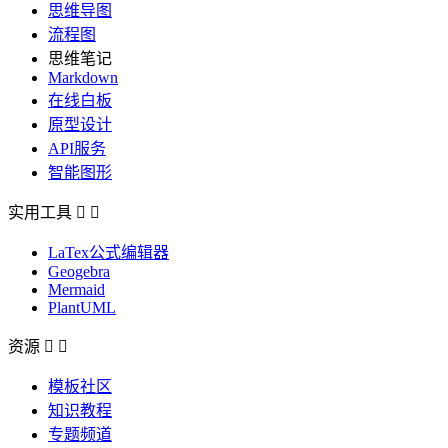
思维导图
流程图
思维笔记
Markdown
在线白板
原型设计
API服务
智能图形
实用工具


LaTex公式编辑器
Geogebra
Mermaid
PlantUML
资源


模板社区
知识教程
专题频道