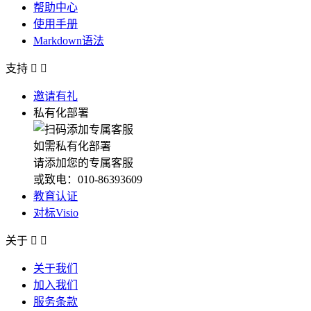
帮助中心
使用手册
Markdown语法
支持


邀请有礼
私有化部署
如需私有化部署
请添加您的专属客服
或致电：010-86393609
教育认证
对标Visio
关于


关于我们
加入我们
服务条款