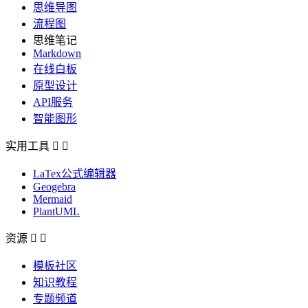
思维导图
流程图
思维笔记
Markdown
在线白板
原型设计
API服务
智能图形
实用工具


LaTex公式编辑器
Geogebra
Mermaid
PlantUML
资源


模板社区
知识教程
专题频道