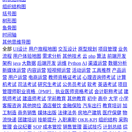
组织结构图
括号图
树形图
鱼骨图
时间轴
其他思维导图
全部
UI设计
用户旅程地图
交互设计
原型规划
项目管理
业务
流程
用户体验地图
需求分析
其他技术
云
php
算法
前端开发
架构
java
大数据
后端开发
运维
Python
AI
渠道运营
数据分析
新媒体运营
内容运营
短视频运营
活动运营
工具推荐
产品运
营
用户运营
电商运营
教师资格证考试
心理咨询师考试
计算
机考试
司法考试
研究生考试
公务员考试
软考
英语考试
项目
管理师职业资格（PMP）
执业医师资格考试
会计职称考试
建
筑师考试
建造师考试
学前教育
其他教育
初中
高中
大学
小学
客服咨询
其他岗位
酒店餐饮
金融保险
汽车出行
教育培训
加
工制造
商务销售
媒体出版
法律法务
房地产建筑
医疗保健
物
流快递
团建培训
技能提升
入职离职
OKR-KPI
组织结构
采购
管理
会议纪要
SOP
成本管控
销售管理
面试技巧
计划总结
综