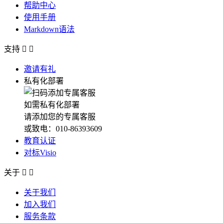
帮助中心
使用手册
Markdown语法
支持


邀请有礼
私有化部署
如需私有化部署
请添加您的专属客服
或致电：010-86393609
教育认证
对标Visio
关于


关于我们
加入我们
服务条款