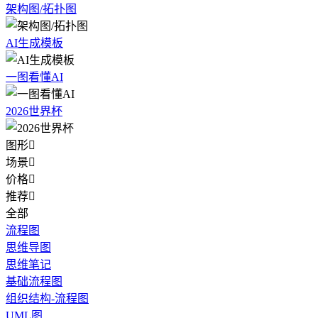
架构图/拓扑图
AI生成模板
一图看懂AI
2026世界杯
图形

场景

价格

推荐

全部
流程图
思维导图
思维笔记
基础流程图
组织结构-流程图
UML图