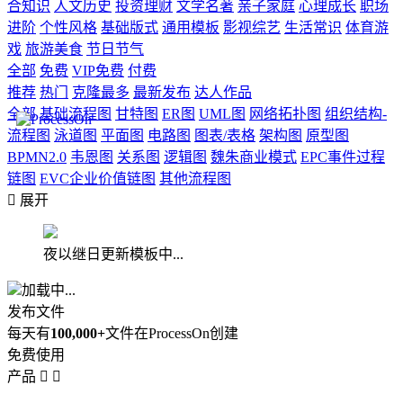
合知识
人文历史
投资理财
文学名著
亲子家庭
心理成长
职场
进阶
个性风格
基础版式
通用模板
影视综艺
生活常识
体育游
戏
旅游美食
节日节气
全部
免费
VIP免费
付费
推荐
热门
克隆最多
最新发布
达人作品
全部
基础流程图
甘特图
ER图
UML图
网络拓扑图
组织结构-
流程图
泳道图
平面图
电路图
图表/表格
架构图
原型图
BPMN2.0
韦恩图
关系图
逻辑图
魏朱商业模式
EPC事件过程
链图
EVC企业价值链图
其他流程图

展开
夜以继日更新模板中...
加载中...
发布文件
每天有
100,000+
文件在ProcessOn创建
免费使用
产品

