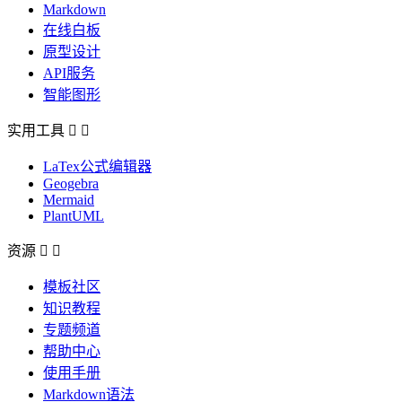
Markdown
在线白板
原型设计
API服务
智能图形
实用工具


LaTex公式编辑器
Geogebra
Mermaid
PlantUML
资源


模板社区
知识教程
专题频道
帮助中心
使用手册
Markdown语法