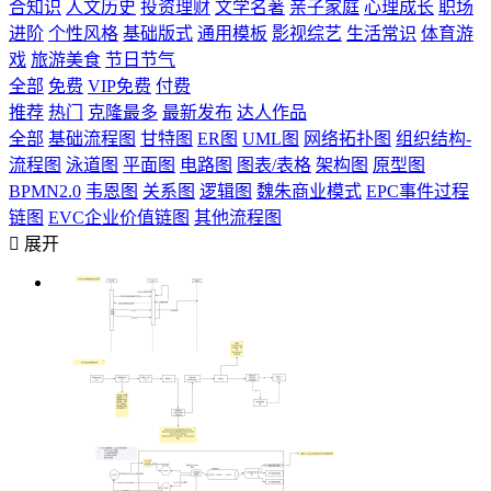
合知识
人文历史
投资理财
文学名著
亲子家庭
心理成长
职场
进阶
个性风格
基础版式
通用模板
影视综艺
生活常识
体育游
戏
旅游美食
节日节气
全部
免费
VIP免费
付费
推荐
热门
克隆最多
最新发布
达人作品
全部
基础流程图
甘特图
ER图
UML图
网络拓扑图
组织结构-
流程图
泳道图
平面图
电路图
图表/表格
架构图
原型图
BPMN2.0
韦恩图
关系图
逻辑图
魏朱商业模式
EPC事件过程
链图
EVC企业价值链图
其他流程图

展开