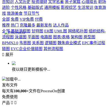
合知识
人文历史
投资理财
文学名著
亲子家庭
心理成长
职场
进阶
个性风格
基础版式
通用模板
影视综艺
生活常识
体育游
戏
旅游美食
节日节气
全部
免费
VIP免费
付费
推荐
热门
克隆最多
最新发布
达人作品
全部
基础流程图
甘特图
ER图
UML图
网络拓扑图
组织结构-
流程图
泳道图
平面图
电路图
图表/表格
架构图
原型图
BPMN2.0
韦恩图
关系图
逻辑图
魏朱商业模式
EPC事件过程
链图
EVC企业价值链图
其他流程图

展开
夜以继日更新模板中...
加载中...
发布文件
每天有
100,000+
文件在ProcessOn创建
免费使用
产品

