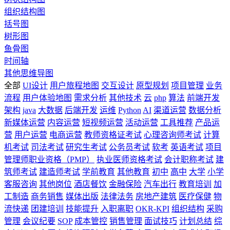
组织结构图
括号图
树形图
鱼骨图
时间轴
其他思维导图
全部
UI设计
用户旅程地图
交互设计
原型规划
项目管理
业务
流程
用户体验地图
需求分析
其他技术
云
php
算法
前端开发
架构
java
大数据
后端开发
运维
Python
AI
渠道运营
数据分析
新媒体运营
内容运营
短视频运营
活动运营
工具推荐
产品运
营
用户运营
电商运营
教师资格证考试
心理咨询师考试
计算
机考试
司法考试
研究生考试
公务员考试
软考
英语考试
项目
管理师职业资格（PMP）
执业医师资格考试
会计职称考试
建
筑师考试
建造师考试
学前教育
其他教育
初中
高中
大学
小学
客服咨询
其他岗位
酒店餐饮
金融保险
汽车出行
教育培训
加
工制造
商务销售
媒体出版
法律法务
房地产建筑
医疗保健
物
流快递
团建培训
技能提升
入职离职
OKR-KPI
组织结构
采购
管理
会议纪要
SOP
成本管控
销售管理
面试技巧
计划总结
综