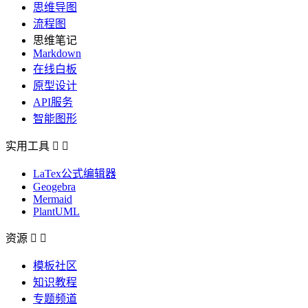
思维导图
流程图
思维笔记
Markdown
在线白板
原型设计
API服务
智能图形
实用工具


LaTex公式编辑器
Geogebra
Mermaid
PlantUML
资源


模板社区
知识教程
专题频道