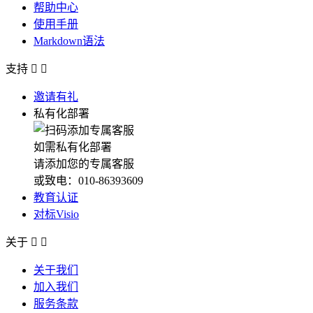
帮助中心
使用手册
Markdown语法
支持


邀请有礼
私有化部署
如需私有化部署
请添加您的专属客服
或致电：010-86393609
教育认证
对标Visio
关于


关于我们
加入我们
服务条款