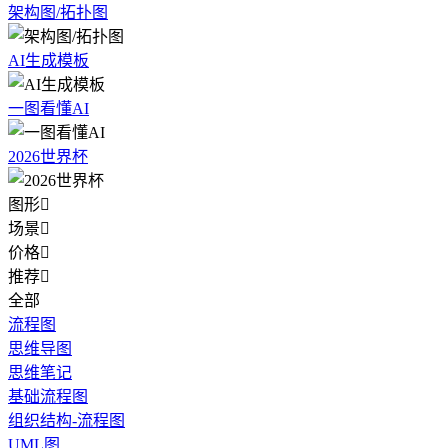
架构图/拓扑图
AI生成模板
一图看懂AI
2026世界杯
图形

场景

价格

推荐

全部
流程图
思维导图
思维笔记
基础流程图
组织结构-流程图
UML图