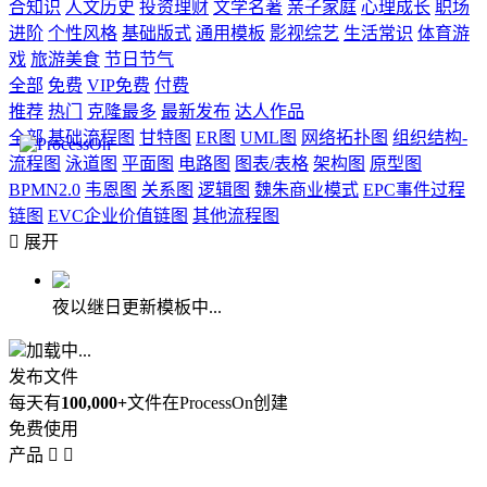
合知识
人文历史
投资理财
文学名著
亲子家庭
心理成长
职场
进阶
个性风格
基础版式
通用模板
影视综艺
生活常识
体育游
戏
旅游美食
节日节气
全部
免费
VIP免费
付费
推荐
热门
克隆最多
最新发布
达人作品
全部
基础流程图
甘特图
ER图
UML图
网络拓扑图
组织结构-
流程图
泳道图
平面图
电路图
图表/表格
架构图
原型图
BPMN2.0
韦恩图
关系图
逻辑图
魏朱商业模式
EPC事件过程
链图
EVC企业价值链图
其他流程图

展开
夜以继日更新模板中...
加载中...
发布文件
每天有
100,000+
文件在ProcessOn创建
免费使用
产品

