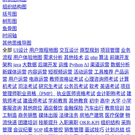
组织结构图
括号图
树形图
鱼骨图
时间轴
其他思维导图
全部
UI设计
用户旅程地图
交互设计
原型规划
项目管理
业务
流程
用户体验地图
需求分析
其他技术
云
php
算法
前端开发
架构
java
大数据
后端开发
运维
Python
AI
渠道运营
数据分析
新媒体运营
内容运营
短视频运营
活动运营
工具推荐
产品运
营
用户运营
电商运营
教师资格证考试
心理咨询师考试
计算
机考试
司法考试
研究生考试
公务员考试
软考
英语考试
项目
管理师职业资格（PMP）
执业医师资格考试
会计职称考试
建
筑师考试
建造师考试
学前教育
其他教育
初中
高中
大学
小学
客服咨询
其他岗位
酒店餐饮
金融保险
汽车出行
教育培训
加
工制造
商务销售
媒体出版
法律法务
房地产建筑
医疗保健
物
流快递
团建培训
技能提升
入职离职
OKR-KPI
组织结构
采购
管理
会议纪要
SOP
成本管控
销售管理
面试技巧
计划总结
综