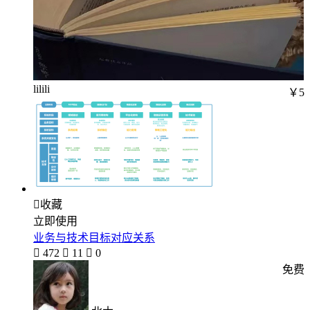
lilili
￥5

收藏
立即使用
业务与技术目标对应关系

472

11

0
免费