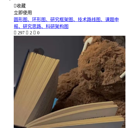

收藏
立即使用
圆形图、环形图、研究框架图、技术路线图、课题申
报、研究思路、科研架构图

297

2

0