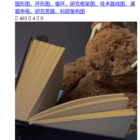
圆形图、环形图、循环、研究框架图、技术路线图、课
题申报、研究思路、科研架构图

403

4

0