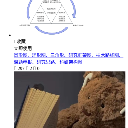

收藏
立即使用
圆形图、环形图、三角形、研究框架图、技术路线图、
课题申报、研究思路、科研架构图

297

2

0