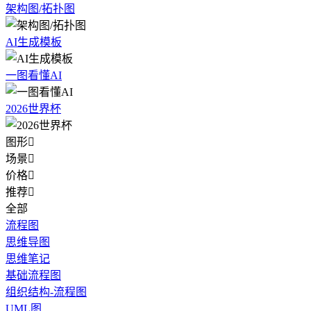
架构图/拓扑图
AI生成模板
一图看懂AI
2026世界杯
图形

场景

价格

推荐

全部
流程图
思维导图
思维笔记
基础流程图
组织结构-流程图
UML图