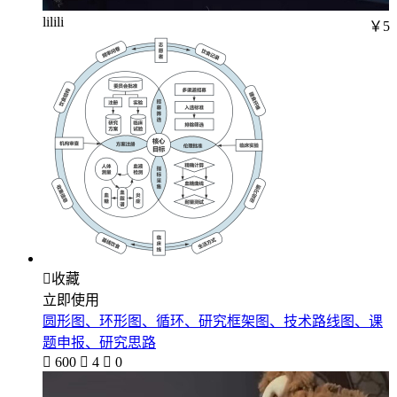
lilili
￥5

收藏
立即使用
圆形图、环形图、循环、研究框架图、技术路线图、课
题申报、研究思路

600

4

0