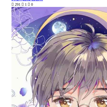

291

1

0