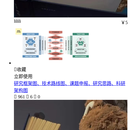
lilili
￥5

收藏
立即使用
研究框架图、技术路线图、课题申报、研究思路、科研
架构图

961

6

0