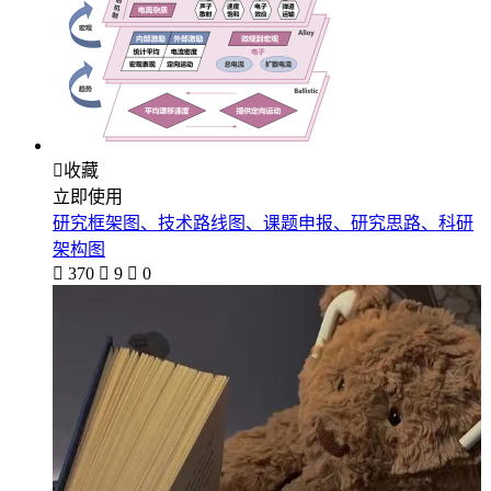

收藏
立即使用
研究框架图、技术路线图、课题申报、研究思路、科研
架构图

370

9

0