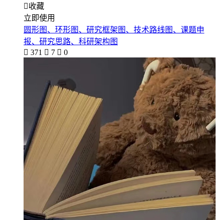

收藏
立即使用
圆形图、环形图、研究框架图、技术路线图、课题申
报、研究思路、科研架构图

371

7

0