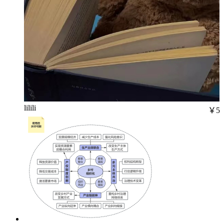
lilili
￥5