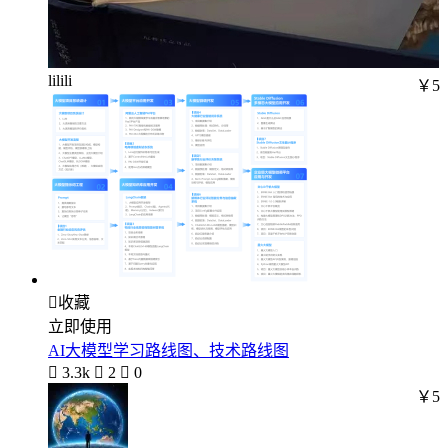
lilili
￥5

收藏
立即使用
AI大模型学习路线图、技术路线图

3.3k

2

0
￥5