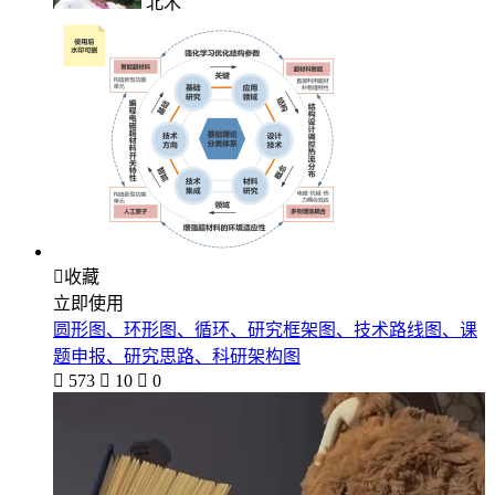
北木

收藏
立即使用
圆形图、环形图、循环、研究框架图、技术路线图、课
题申报、研究思路、科研架构图

573

10

0