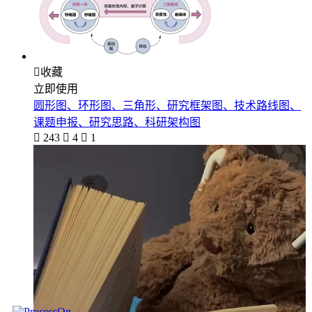

收藏
立即使用
圆形图、环形图、三角形、研究框架图、技术路线图、
课题申报、研究思路、科研架构图

243

4

1