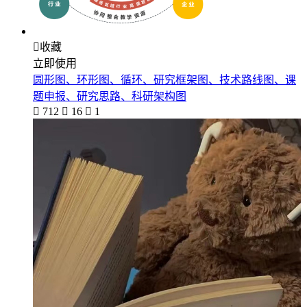

收藏
立即使用
圆形图、环形图、循环、研究框架图、技术路线图、课
题申报、研究思路、科研架构图

712

16

1