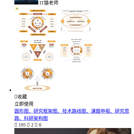
IT猿老师

收藏
立即使用
圆形图、研究框架图、技术路线图、课题申报、研究思
路、科研架构图

195

2

0