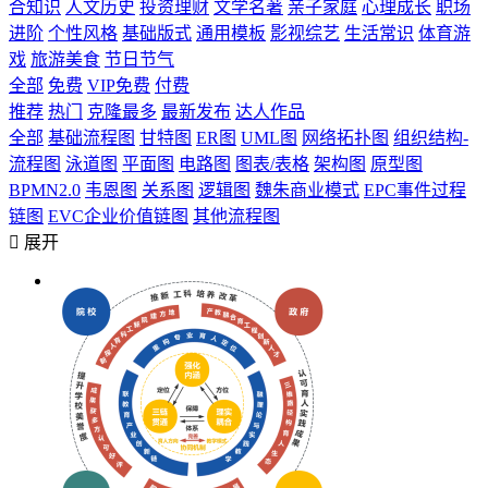
合知识
人文历史
投资理财
文学名著
亲子家庭
心理成长
职场
进阶
个性风格
基础版式
通用模板
影视综艺
生活常识
体育游
戏
旅游美食
节日节气
全部
免费
VIP免费
付费
推荐
热门
克隆最多
最新发布
达人作品
全部
基础流程图
甘特图
ER图
UML图
网络拓扑图
组织结构-
流程图
泳道图
平面图
电路图
图表/表格
架构图
原型图
BPMN2.0
韦恩图
关系图
逻辑图
魏朱商业模式
EPC事件过程
链图
EVC企业价值链图
其他流程图

展开