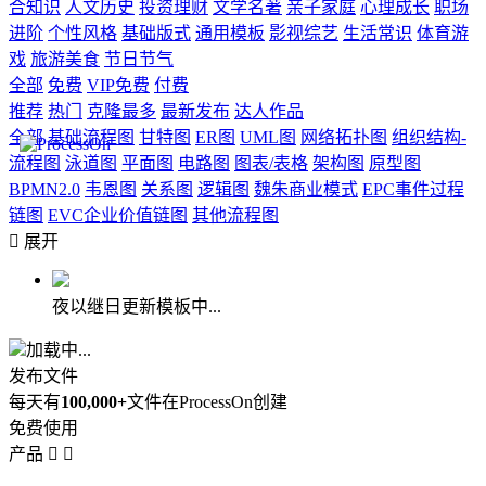
合知识
人文历史
投资理财
文学名著
亲子家庭
心理成长
职场
进阶
个性风格
基础版式
通用模板
影视综艺
生活常识
体育游
戏
旅游美食
节日节气
全部
免费
VIP免费
付费
推荐
热门
克隆最多
最新发布
达人作品
全部
基础流程图
甘特图
ER图
UML图
网络拓扑图
组织结构-
流程图
泳道图
平面图
电路图
图表/表格
架构图
原型图
BPMN2.0
韦恩图
关系图
逻辑图
魏朱商业模式
EPC事件过程
链图
EVC企业价值链图
其他流程图

展开
夜以继日更新模板中...
加载中...
发布文件
每天有
100,000+
文件在ProcessOn创建
免费使用
产品

