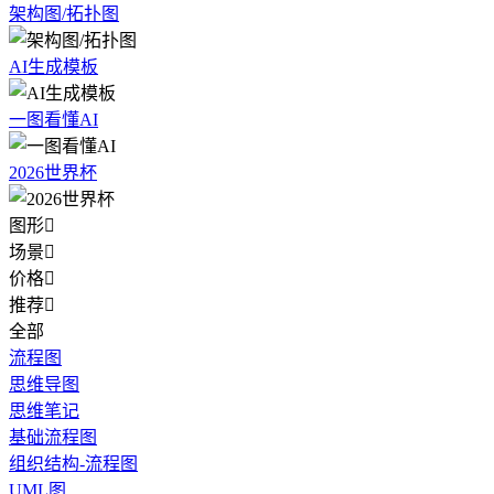
架构图/拓扑图
AI生成模板
一图看懂AI
2026世界杯
图形

场景

价格

推荐

全部
流程图
思维导图
思维笔记
基础流程图
组织结构-流程图
UML图