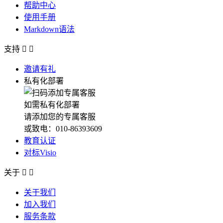
帮助中心
使用手册
Markdown语法
支持


邀请有礼
私有化部署
如需私有化部署
请添加您的专属客服
或致电：010-86393609
教育认证
对标Visio
关于


关于我们
加入我们
服务条款