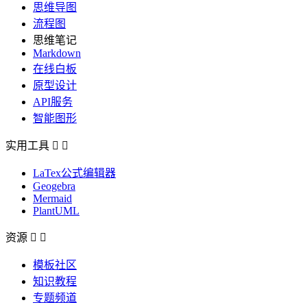
思维导图
流程图
思维笔记
Markdown
在线白板
原型设计
API服务
智能图形
实用工具


LaTex公式编辑器
Geogebra
Mermaid
PlantUML
资源


模板社区
知识教程
专题频道