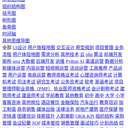
组织结构图
括号图
树形图
鱼骨图
时间轴
其他思维导图
全部
UI设计
用户旅程地图
交互设计
原型规划
项目管理
业务
流程
用户体验地图
需求分析
其他技术
云
php
算法
前端开发
架构
java
大数据
后端开发
运维
Python
AI
渠道运营
数据分析
新媒体运营
内容运营
短视频运营
活动运营
工具推荐
产品运
营
用户运营
电商运营
教师资格证考试
心理咨询师考试
计算
机考试
司法考试
研究生考试
公务员考试
软考
英语考试
项目
管理师职业资格（PMP）
执业医师资格考试
会计职称考试
建
筑师考试
建造师考试
学前教育
其他教育
初中
高中
大学
小学
客服咨询
其他岗位
酒店餐饮
金融保险
汽车出行
教育培训
加
工制造
商务销售
媒体出版
法律法务
房地产建筑
医疗保健
物
流快递
团建培训
技能提升
入职离职
OKR-KPI
组织结构
采购
管理
会议纪要
SOP
成本管控
销售管理
面试技巧
计划总结
综