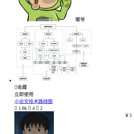
嘟爷

收藏
立即使用
小论文技术路线图

1.8k

4

2
￥3