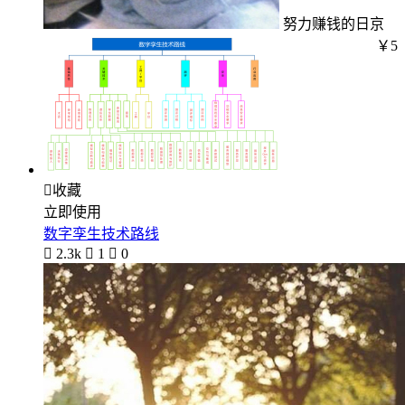
努力赚钱的日京
￥5

收藏
立即使用
数字孪生技术路线

2.3k

1

0