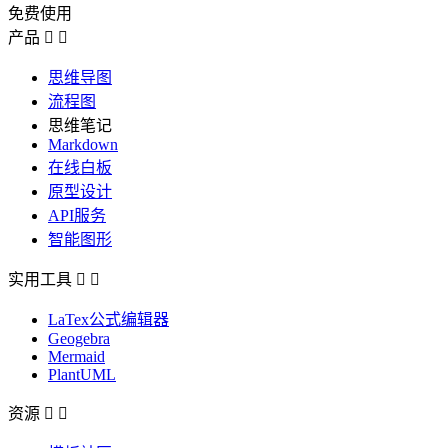
免费使用
产品


思维导图
流程图
思维笔记
Markdown
在线白板
原型设计
API服务
智能图形
实用工具


LaTex公式编辑器
Geogebra
Mermaid
PlantUML
资源

