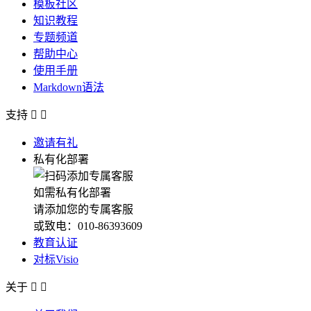
模板社区
知识教程
专题频道
帮助中心
使用手册
Markdown语法
支持


邀请有礼
私有化部署
如需私有化部署
请添加您的专属客服
或致电：010-86393609
教育认证
对标Visio
关于

