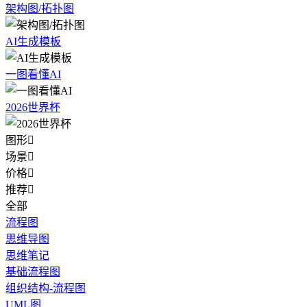
架构图/拓扑图
AI生成模板
一图看懂AI
2026世界杯
图形

场景

价格

推荐

全部
流程图
思维导图
思维笔记
基础流程图
组织结构-流程图
UML图