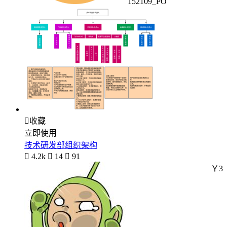
152109_PO

收藏
立即使用
技术研发部组织架构

4.2k

14

91
￥3