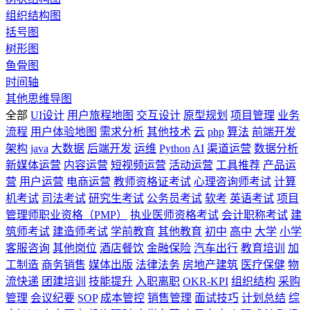
组织结构图
括号图
树形图
鱼骨图
时间轴
其他思维导图
全部
UI设计
用户旅程地图
交互设计
原型规划
项目管理
业务
流程
用户体验地图
需求分析
其他技术
云
php
算法
前端开发
架构
java
大数据
后端开发
运维
Python
AI
渠道运营
数据分析
新媒体运营
内容运营
短视频运营
活动运营
工具推荐
产品运
营
用户运营
电商运营
教师资格证考试
心理咨询师考试
计算
机考试
司法考试
研究生考试
公务员考试
软考
英语考试
项目
管理师职业资格（PMP）
执业医师资格考试
会计职称考试
建
筑师考试
建造师考试
学前教育
其他教育
初中
高中
大学
小学
客服咨询
其他岗位
酒店餐饮
金融保险
汽车出行
教育培训
加
工制造
商务销售
媒体出版
法律法务
房地产建筑
医疗保健
物
流快递
团建培训
技能提升
入职离职
OKR-KPI
组织结构
采购
管理
会议纪要
SOP
成本管控
销售管理
面试技巧
计划总结
综