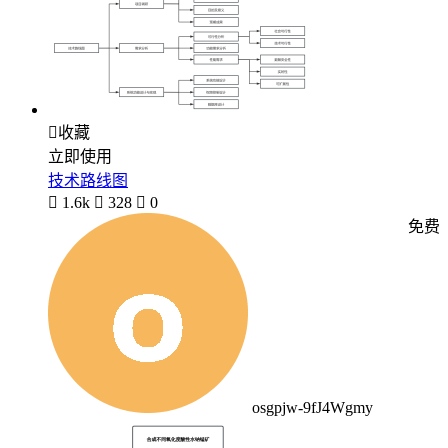

收藏
立即使用
技术路线图

1.6k

328

0
免费
osgpjw-9fJ4Wgmy