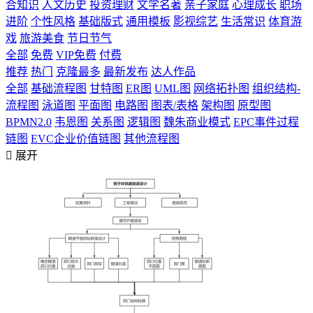
合知识
人文历史
投资理财
文学名著
亲子家庭
心理成长
职场
进阶
个性风格
基础版式
通用模板
影视综艺
生活常识
体育游
戏
旅游美食
节日节气
全部
免费
VIP免费
付费
推荐
热门
克隆最多
最新发布
达人作品
全部
基础流程图
甘特图
ER图
UML图
网络拓扑图
组织结构-
流程图
泳道图
平面图
电路图
图表/表格
架构图
原型图
BPMN2.0
韦恩图
关系图
逻辑图
魏朱商业模式
EPC事件过程
链图
EVC企业价值链图
其他流程图

展开