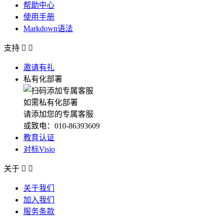
帮助中心
使用手册
Markdown语法
支持


邀请有礼
私有化部署
如需私有化部署
请添加您的专属客服
或致电：010-86393609
教育认证
对标Visio
关于


关于我们
加入我们
服务条款