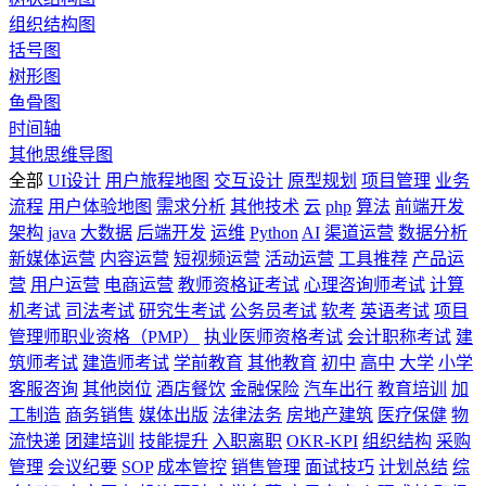
组织结构图
括号图
树形图
鱼骨图
时间轴
其他思维导图
全部
UI设计
用户旅程地图
交互设计
原型规划
项目管理
业务
流程
用户体验地图
需求分析
其他技术
云
php
算法
前端开发
架构
java
大数据
后端开发
运维
Python
AI
渠道运营
数据分析
新媒体运营
内容运营
短视频运营
活动运营
工具推荐
产品运
营
用户运营
电商运营
教师资格证考试
心理咨询师考试
计算
机考试
司法考试
研究生考试
公务员考试
软考
英语考试
项目
管理师职业资格（PMP）
执业医师资格考试
会计职称考试
建
筑师考试
建造师考试
学前教育
其他教育
初中
高中
大学
小学
客服咨询
其他岗位
酒店餐饮
金融保险
汽车出行
教育培训
加
工制造
商务销售
媒体出版
法律法务
房地产建筑
医疗保健
物
流快递
团建培训
技能提升
入职离职
OKR-KPI
组织结构
采购
管理
会议纪要
SOP
成本管控
销售管理
面试技巧
计划总结
综