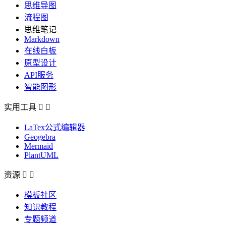
思维导图
流程图
思维笔记
Markdown
在线白板
原型设计
API服务
智能图形
实用工具


LaTex公式编辑器
Geogebra
Mermaid
PlantUML
资源


模板社区
知识教程
专题频道