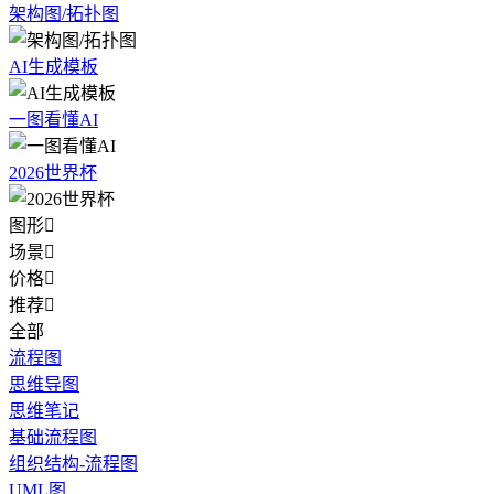
架构图/拓扑图
AI生成模板
一图看懂AI
2026世界杯
图形

场景

价格

推荐

全部
流程图
思维导图
思维笔记
基础流程图
组织结构-流程图
UML图