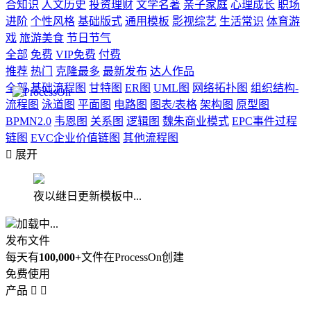
合知识
人文历史
投资理财
文学名著
亲子家庭
心理成长
职场
进阶
个性风格
基础版式
通用模板
影视综艺
生活常识
体育游
戏
旅游美食
节日节气
全部
免费
VIP免费
付费
推荐
热门
克隆最多
最新发布
达人作品
全部
基础流程图
甘特图
ER图
UML图
网络拓扑图
组织结构-
流程图
泳道图
平面图
电路图
图表/表格
架构图
原型图
BPMN2.0
韦恩图
关系图
逻辑图
魏朱商业模式
EPC事件过程
链图
EVC企业价值链图
其他流程图

展开
夜以继日更新模板中...
加载中...
发布文件
每天有
100,000+
文件在ProcessOn创建
免费使用
产品

