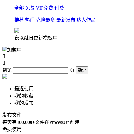
全部
免费
VIP免费
付费
推荐
热门
克隆最多
最新发布
达人作品
夜以继日更新模板中...
加载中...


到第
页
确定
最近使用
我的收藏
我的发布
发布文件
每天有
100,000+
文件在ProcessOn创建
免费使用