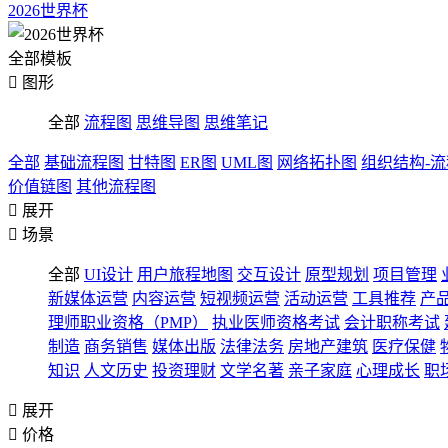
2026世界杯
全部模板

图形
全部
流程图
思维导图
思维笔记
全部
基础流程图
甘特图
ER图
UML图
网络拓扑图
组织结构-
价值链图
其他流程图

展开

场景
全部
UI设计
用户旅程地图
交互设计
原型规划
项目管理
新媒体运营
内容运营
短视频运营
活动运营
工具推荐
产
理师职业资格（PMP）
执业医师资格考试
会计职称考试
制造
商务销售
媒体出版
法律法务
房地产建筑
医疗保健
知识
人文历史
投资理财
文学名著
亲子家庭
心理成长
职

展开

价格