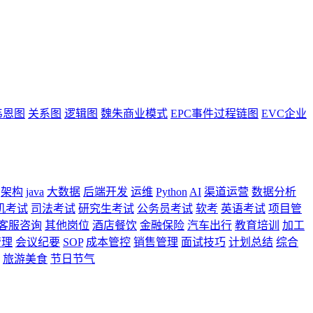
韦恩图
关系图
逻辑图
魏朱商业模式
EPC事件过程链图
EVC企业
架构
java
大数据
后端开发
运维
Python
AI
渠道运营
数据分析
机考试
司法考试
研究生考试
公务员考试
软考
英语考试
项目管
客服咨询
其他岗位
酒店餐饮
金融保险
汽车出行
教育培训
加工
管理
会议纪要
SOP
成本管控
销售管理
面试技巧
计划总结
综合
旅游美食
节日节气