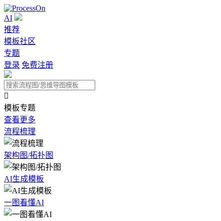
AI
推荐
模板社区
专题
登录
免费注册

模板专题
查看更多
流程梳理
架构图/拓扑图
AI生成模板
一图看懂AI