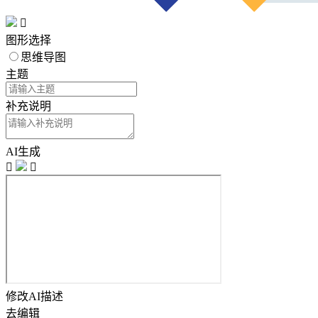

图形选择
思维导图
主题
补充说明
AI生成


修改AI描述
去编辑