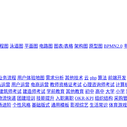
流程图
泳道图
平面图
电路图
图表/表格
架构图
原型图
BPMN2.0
业务流程
用户体验地图
需求分析
其他技术
云
php
算法
前端开发
品运营
用户运营
电商运营
教师资格证考试
心理咨询师考试
计算
建筑师考试
建造师考试
学前教育
其他教育
初中
高中
大学
小学
物流快递
团建培训
技能提升
入职离职
OKR-KPI
组织结构
采购
场进阶
个性风格
基础版式
通用模板
影视综艺
生活常识
体育游戏