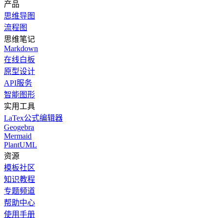
产品
思维导图
流程图
思维笔记
Markdown
在线白板
原型设计
API服务
智能图形
实用工具
LaTex公式编辑器
Geogebra
Mermaid
PlantUML
资源
模板社区
知识教程
专题频道
帮助中心
使用手册