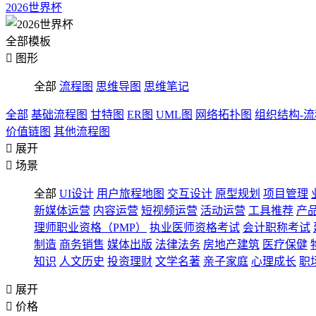
2026世界杯
全部模板

图形
全部
流程图
思维导图
思维笔记
全部
基础流程图
甘特图
ER图
UML图
网络拓扑图
组织结构-
价值链图
其他流程图

展开

场景
全部
UI设计
用户旅程地图
交互设计
原型规划
项目管理
新媒体运营
内容运营
短视频运营
活动运营
工具推荐
产
理师职业资格（PMP）
执业医师资格考试
会计职称考试
制造
商务销售
媒体出版
法律法务
房地产建筑
医疗保健
知识
人文历史
投资理财
文学名著
亲子家庭
心理成长
职

展开

价格