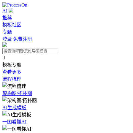
AI
推荐
模板社区
专题
登录
免费注册

模板专题
查看更多
流程梳理
架构图/拓扑图
AI生成模板
一图看懂AI