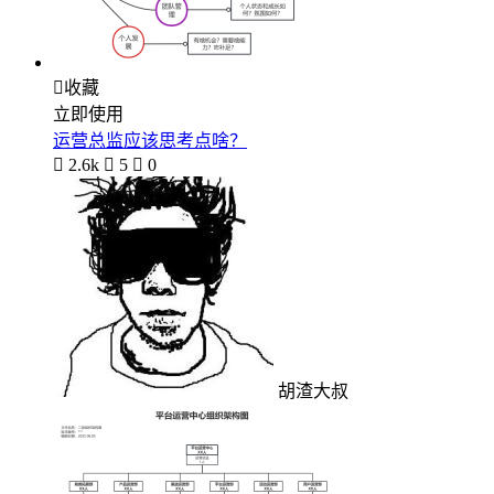

收藏
立即使用
运营总监应该思考点啥？

2.6k

5

0
胡渣大叔