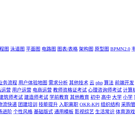
流程图
泳道图
平面图
电路图
图表/表格
架构图
原型图
BPMN2.0
业务流程
用户体验地图
需求分析
其他技术
云
php
算法
前端开发
品运营
用户运营
电商运营
教师资格证考试
心理咨询师考试
计算
建筑师考试
建造师考试
学前教育
其他教育
初中
高中
大学
小学
物流快递
团建培训
技能提升
入职离职
OKR-KPI
组织结构
采购
场进阶
个性风格
基础版式
通用模板
影视综艺
生活常识
体育游戏