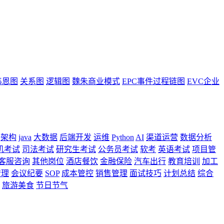
韦恩图
关系图
逻辑图
魏朱商业模式
EPC事件过程链图
EVC企业
架构
java
大数据
后端开发
运维
Python
AI
渠道运营
数据分析
机考试
司法考试
研究生考试
公务员考试
软考
英语考试
项目管
客服咨询
其他岗位
酒店餐饮
金融保险
汽车出行
教育培训
加工
管理
会议纪要
SOP
成本管控
销售管理
面试技巧
计划总结
综合
旅游美食
节日节气