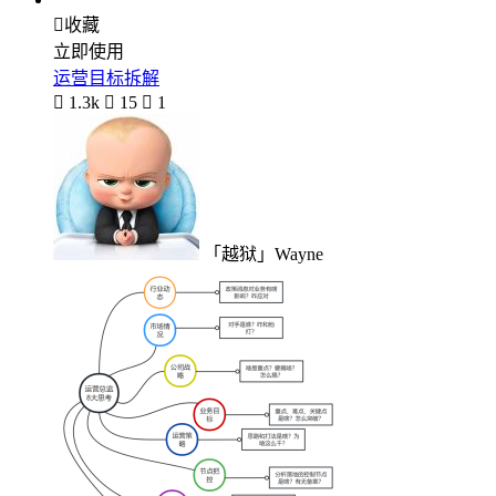

收藏
立即使用
运营目标拆解

1.3k

15

1
「越狱」Wayne