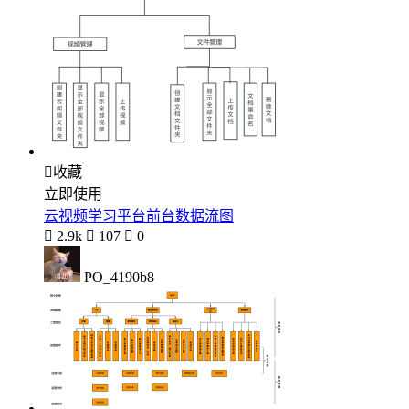

收藏
立即使用
云视频学习平台前台数据流图

2.9k

107

0
PO_4190b8