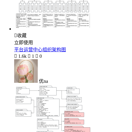

收藏
立即使用
平台运营中心组织架构图

1.6k

1

0
优na