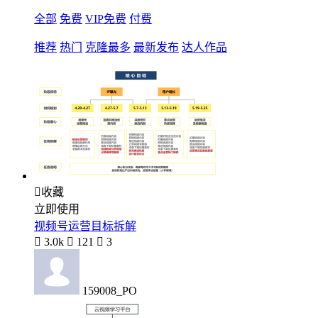
全部
免费
VIP免费
付费
推荐
热门
克隆最多
最新发布
达人作品

收藏
立即使用
视频号运营目标拆解

3.0k

121

3
159008_PO