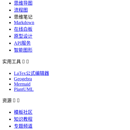
思维导图
流程图
思维笔记
Markdown
在线白板
原型设计
API服务
智能图形
实用工具


LaTex公式编辑器
Geogebra
Mermaid
PlantUML
资源


模板社区
知识教程
专题频道