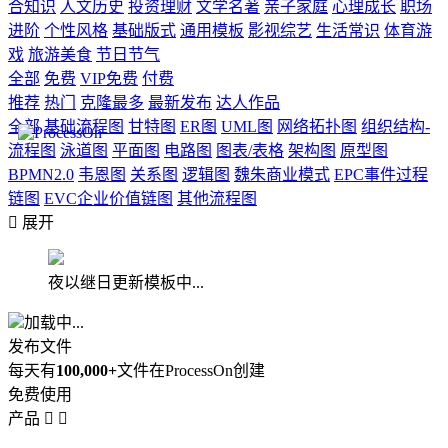
合知识
人文历史
投资理财
文学名著
亲子家庭
心理成长
职场
进阶
个性风格
基础版式
通用模板
影视综艺
生活常识
体育游
戏
旅游美食
节日节气
全部
免费
VIP免费
付费
推荐
热门
克隆最多
最新发布
达人作品
全部
基础流程图
甘特图
ER图
UML图
网络拓扑图
组织结构-
流程图
泳道图
平面图
电路图
图表/表格
架构图
原型图
BPMN2.0
韦恩图
关系图
逻辑图
魏朱商业模式
EPC事件过程
链图
EVC企业价值链图
其他流程图

展开
夜以继日更新模板中...
加载中...
发布文件
每天有
100,000+
文件在ProcessOn创建
免费使用
产品

