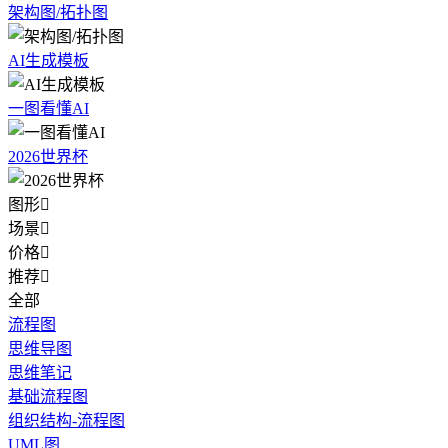
架构图/拓扑图
AI生成模板
一图看懂AI
2026世界杯
图形

场景

价格

推荐

全部
流程图
思维导图
思维笔记
基础流程图
组织结构-流程图
UML图