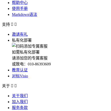
帮助中心
使用手册
Markdown语法
支持


邀请有礼
私有化部署
如需私有化部署
请添加您的专属客服
或致电：010-86393609
教育认证
对标Visio
关于


关于我们
加入我们
服务条款