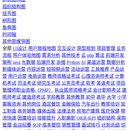
组织结构图
括号图
树形图
鱼骨图
时间轴
其他思维导图
全部
UI设计
用户旅程地图
交互设计
原型规划
项目管理
业务
流程
用户体验地图
需求分析
其他技术
云
php
算法
前端开发
架构
java
大数据
后端开发
运维
Python
AI
渠道运营
数据分析
新媒体运营
内容运营
短视频运营
活动运营
工具推荐
产品运
营
用户运营
电商运营
教师资格证考试
心理咨询师考试
计算
机考试
司法考试
研究生考试
公务员考试
软考
英语考试
项目
管理师职业资格（PMP）
执业医师资格考试
会计职称考试
建
筑师考试
建造师考试
学前教育
其他教育
初中
高中
大学
小学
客服咨询
其他岗位
酒店餐饮
金融保险
汽车出行
教育培训
加
工制造
商务销售
媒体出版
法律法务
房地产建筑
医疗保健
物
流快递
团建培训
技能提升
入职离职
OKR-KPI
组织结构
采购
管理
会议纪要
SOP
成本管控
销售管理
面试技巧
计划总结
综