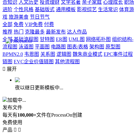
合知识
人文历史
投资理财
文学名著
亲子家庭
心理成长
职场
进阶
个性风格
基础版式
通用模板
影视综艺
生活常识
体育游
戏
旅游美食
节日节气
全部
免费
VIP免费
付费
推荐
热门
克隆最多
最新发布
达人作品
全部
基础流程图
甘特图
ER图
UML图
网络拓扑图
组织结构-
流程图
泳道图
平面图
电路图
图表/表格
架构图
原型图
BPMN2.0
韦恩图
关系图
逻辑图
魏朱商业模式
EPC事件过程
链图
EVC企业价值链图
其他流程图

展开
夜以继日更新模板中...
加载中...
发布文件
每天有
100,000+
文件在ProcessOn创建
免费使用
产品

