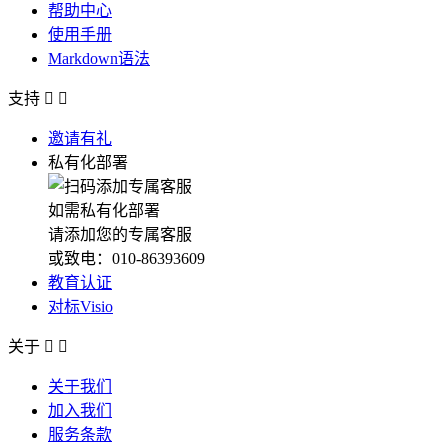
帮助中心
使用手册
Markdown语法
支持


邀请有礼
私有化部署
如需私有化部署
请添加您的专属客服
或致电：010-86393609
教育认证
对标Visio
关于


关于我们
加入我们
服务条款