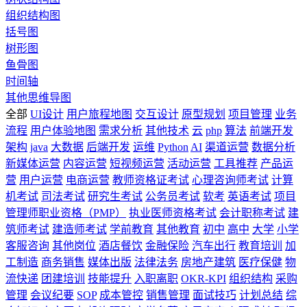
组织结构图
括号图
树形图
鱼骨图
时间轴
其他思维导图
全部
UI设计
用户旅程地图
交互设计
原型规划
项目管理
业务
流程
用户体验地图
需求分析
其他技术
云
php
算法
前端开发
架构
java
大数据
后端开发
运维
Python
AI
渠道运营
数据分析
新媒体运营
内容运营
短视频运营
活动运营
工具推荐
产品运
营
用户运营
电商运营
教师资格证考试
心理咨询师考试
计算
机考试
司法考试
研究生考试
公务员考试
软考
英语考试
项目
管理师职业资格（PMP）
执业医师资格考试
会计职称考试
建
筑师考试
建造师考试
学前教育
其他教育
初中
高中
大学
小学
客服咨询
其他岗位
酒店餐饮
金融保险
汽车出行
教育培训
加
工制造
商务销售
媒体出版
法律法务
房地产建筑
医疗保健
物
流快递
团建培训
技能提升
入职离职
OKR-KPI
组织结构
采购
管理
会议纪要
SOP
成本管控
销售管理
面试技巧
计划总结
综