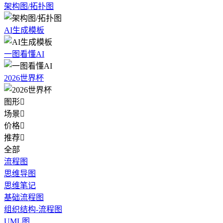
架构图/拓扑图
AI生成模板
一图看懂AI
2026世界杯
图形

场景

价格

推荐

全部
流程图
思维导图
思维笔记
基础流程图
组织结构-流程图
UML图