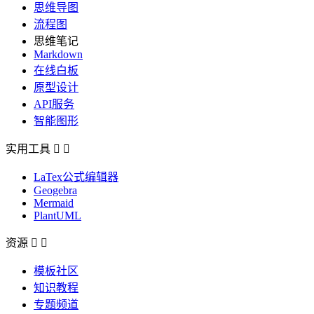
思维导图
流程图
思维笔记
Markdown
在线白板
原型设计
API服务
智能图形
实用工具


LaTex公式编辑器
Geogebra
Mermaid
PlantUML
资源


模板社区
知识教程
专题频道