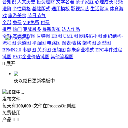
合知识
人文历史
投资理财
文学名著
亲子家庭
心理成长
职场
进阶
个性风格
基础版式
通用模板
影视综艺
生活常识
体育游
戏
旅游美食
节日节气
全部
免费
VIP免费
付费
推荐
热门
克隆最多
最新发布
达人作品
全部
基础流程图
甘特图
ER图
UML图
网络拓扑图
组织结构-
流程图
泳道图
平面图
电路图
图表/表格
架构图
原型图
BPMN2.0
韦恩图
关系图
逻辑图
魏朱商业模式
EPC事件过程
链图
EVC企业价值链图
其他流程图

展开
夜以继日更新模板中...
加载中...
发布文件
每天有
100,000+
文件在ProcessOn创建
免费使用
产品

