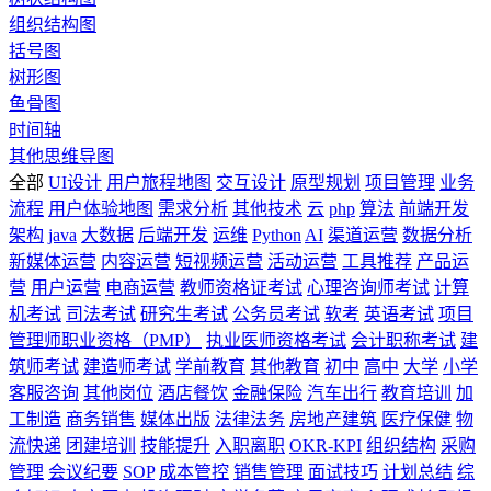
组织结构图
括号图
树形图
鱼骨图
时间轴
其他思维导图
全部
UI设计
用户旅程地图
交互设计
原型规划
项目管理
业务
流程
用户体验地图
需求分析
其他技术
云
php
算法
前端开发
架构
java
大数据
后端开发
运维
Python
AI
渠道运营
数据分析
新媒体运营
内容运营
短视频运营
活动运营
工具推荐
产品运
营
用户运营
电商运营
教师资格证考试
心理咨询师考试
计算
机考试
司法考试
研究生考试
公务员考试
软考
英语考试
项目
管理师职业资格（PMP）
执业医师资格考试
会计职称考试
建
筑师考试
建造师考试
学前教育
其他教育
初中
高中
大学
小学
客服咨询
其他岗位
酒店餐饮
金融保险
汽车出行
教育培训
加
工制造
商务销售
媒体出版
法律法务
房地产建筑
医疗保健
物
流快递
团建培训
技能提升
入职离职
OKR-KPI
组织结构
采购
管理
会议纪要
SOP
成本管控
销售管理
面试技巧
计划总结
综