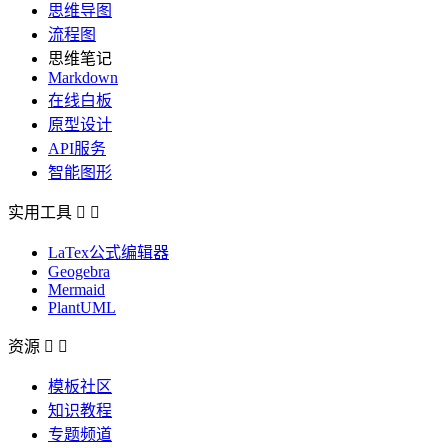
思维导图
流程图
思维笔记
Markdown
在线白板
原型设计
API服务
智能图形
实用工具


LaTex公式编辑器
Geogebra
Mermaid
PlantUML
资源


模板社区
知识教程
专题频道