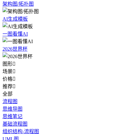
架构图/拓扑图
AI生成模板
一图看懂AI
2026世界杯
图形

场景

价格

推荐

全部
流程图
思维导图
思维笔记
基础流程图
组织结构-流程图
UML图