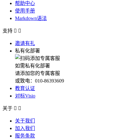
帮助中心
使用手册
Markdown语法
支持


邀请有礼
私有化部署
如需私有化部署
请添加您的专属客服
或致电：010-86393609
教育认证
对标Visio
关于


关于我们
加入我们
服务条款